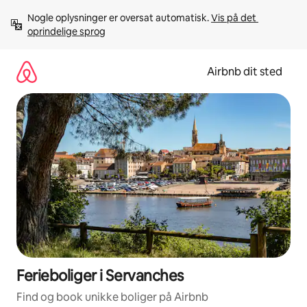
Gå
Nogle oplysninger er oversat automatisk. 
Vis på det 
videre
oprindelige sprog
til
indhold
Airbnb dit sted
Ferieboliger i Servanches
Find og book unikke boliger på Airbnb