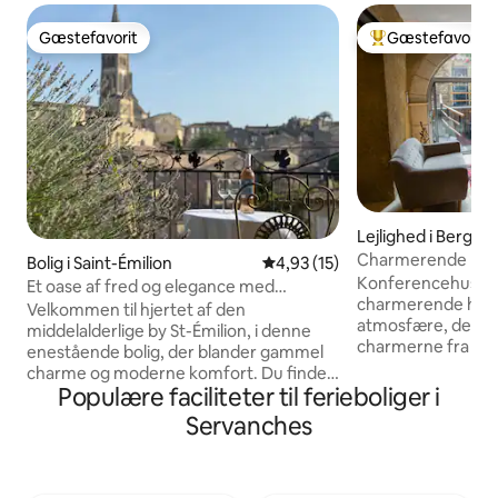
Gæstefavorit
Gæstefavorit
Gæstefavorit
Bedste gæstefavo
Lejlighed i Berger
Charmerende lejlig
Bolig i Saint-Émilion
4,93 ud af 5 i gennemsnitlig 
4,93 (15)
Bergerac
Konferencehuset l
Et oase af fred og elegance med
charmerende hus i
aircondition i St-Émilion
Velkommen til hjertet af den
atmosfære, der ko
middelalderlige by St-Émilion, i denne
charmerne fra byg
enestående bolig, der blander gammel
samt de mest mode
charme og moderne komfort. Du finder
du nyde denne lej
Populære faciliteter til ferieboliger i
et smukt opholdsrum, et fuldt udstyret
kan rumme op til 4
køkken, tre soveværelser, herunder en
Servanches
forføre af denne 
master suite med aircondition. Udenfor
i 1736 af en byens
inviterer flere panoramaterrasser dig til
denne lejlighed i 
at nyde en betagende udsigt over
tidligere blev brug