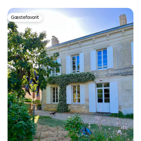
Gæstefavorit
Gæstefavorit