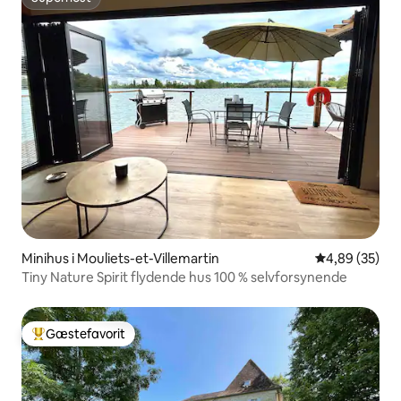
Superhost
Minihus i Mouliets-et-Villemartin
4,89 ud af 5 
4,89 (35)
Tiny Nature Spirit flydende hus 100 % selvforsynende
Gæstefavorit
Bedste gæstefavorit