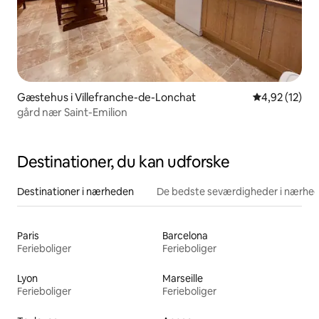
Gæstehus i Villefranche-de-Lonchat
4,92 ud af 5 
4,92 (12)
gård nær Saint-Emilion
Destinationer, du kan udforske
Destinationer i nærheden
De bedste seværdigheder i nærhe
Paris
Barcelona
Ferieboliger
Ferieboliger
Lyon
Marseille
Ferieboliger
Ferieboliger