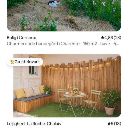
Bolig i Cercoux
4,83 ud af 5 
4,83 (23)
Charmerende bondegård i Charente - 150 m2 - have - 6
personer
Gæstefavorit
Bedste gæstefavorit
Lejlighed i La Roche-Chalais
5 ud af 5 
5 (18)