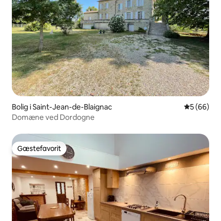
Bolig i Saint-Jean-de-Blaignac
5 ud af 5 
5 (66)
Domæne ved Dordogne
Gæstefavorit
Gæstefavorit