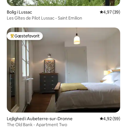
Bolig i Lussac
4,97 ud af 5 
4,97 (39)
Les Gîtes de Pilot Lussac - Saint Emilion
Gæstefavorit
Bedste gæstefavorit
Lejlighed i Aubeterre-sur-Dronne
4,92 ud af 5 
4,92 (59)
The Old Bank - Apartment Two