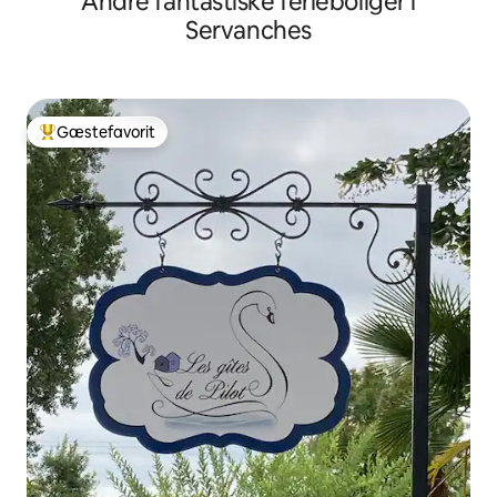
Andre fantastiske ferieboliger i
Servanches
Gæstefavorit
Bedste gæstefavorit