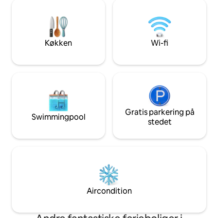
hustagene i St-Émilion. En sjælden
bedste vine fra Be
adresse, ideel til en autentisk og elegant
ferie i hjertet af Bordeaux' vinmarker.
Køkken
Wi-fi
Gratis parkering på
Swimmingpool
stedet
Aircondition