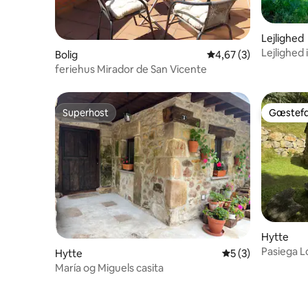
Lejlighed
Lejlighed 
Bolig
4,67 ud af 5 i genne
4,67 (3)
2-S
feriehus Mirador de San Vicente
Superhost
Gæstefa
Superhost
Gæstefa
Hytte
Pasiega L
Hytte
5 ud af 5 i genne
5 (3)
María og Miguels casita