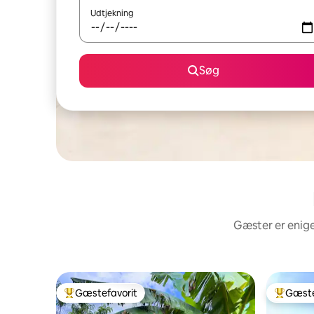
Udtjekning
Søg
Gæster er enige
Gæstefavorit
Gæste
Bedste gæstefavorit
Bedste 