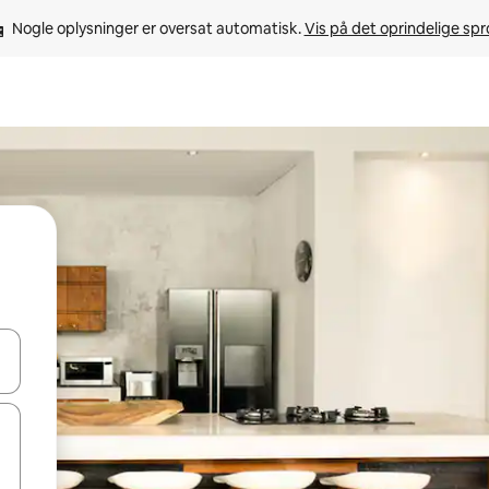
Nogle oplysninger er oversat automatisk. 
Vis på det oprindelige sp
 med piletasterne op og ned eller se mere ved at trykke eller stryge.