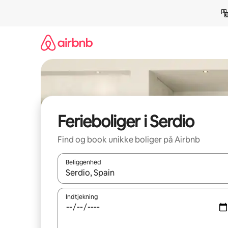
Gå
videre
til
indhold
Ferieboliger i Serdio
Find og book unikke boliger på Airbnb
Beliggenhed
Når resultaterne er tilgængelige, skal du navigere
Indtjekning