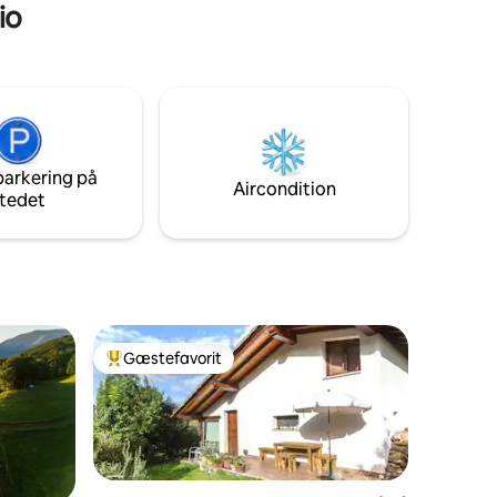
io
parkering på
Aircondition
tedet
Gæstefavorit
Bedste gæstefavorit