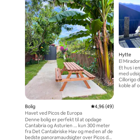
Hytte
El Mirador
Picos
Et hus i en
med udsig
Cillorigo 
koble af 
Potes, so
7 km væk.
Fuente Dé,
Bolig
4,96 ud af 5 i gennem
4,96 (49)
50 km væk
Havet ved Picos de Europa
de la Barquera. 2 r
Denne bolig er perfekt til at opdage
komforta
Cantabria og Asturien ... kun 300 meter
brusebad,
fra Det Cantabriske Hav og med en af de
terrasse/
bedste panoramaudsigter over Picos de
Der er se