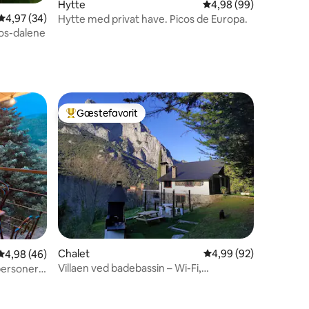
Hytte
4,98 ud af 5 i gennem
4,98 (99)
4,97 ud af 5 i gennemsnitlig bedømmelse, 34 omtaler
4,97 (34)
Hytte med privat have. Picos de Europa.
os-dalene
7 omtaler
Gæstefavorit
Bedste gæstefavorit
1 omtaler
Chalet
4,99 ud af 5 i gennem
4,99 (92)
4,98 ud af 5 i gennemsnitlig bedømmelse, 46 omtaler
4,98 (46)
Villaen ved badebassin – Wi-Fi,
personer i
arbejdsområde og grill