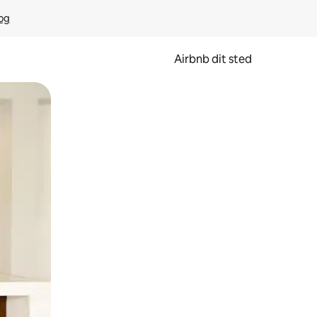
rog
Airbnb dit sted