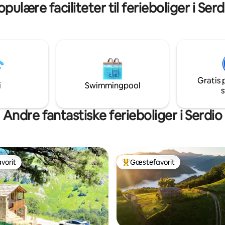
opulære faciliteter til ferieboliger i Serd
Gratis 
i
Swimmingpool
s
Andre fantastiske ferieboliger i Serdio
vorit
Gæstefavorit
vorit
Bedste gæstefavorit