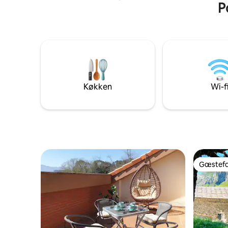
P
Europa, som du kan nå på mindre end 30
minutter. Det ligger i en lille landsby, tæt
på strandene Berellin og Fuentes ... kun 4
km fra San Vicente de la Barquera, 12 km
fra Comillas og 20 km fra den berømte
Desfiladero de la Hermida. Uanset om du
vil slappe af eller udforske de
omkringliggende omgivelser, vil dit
ophold være uforglemmeligt!
Køkken
Wi-f
Gæstefa
Gæstefa