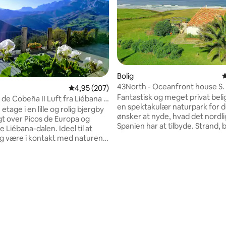
Bolig
4
43North - Oceanfront house S.
4,95 ud af 5 i gennemsnitlig bedømmelse, 20
4,95 (207)
Barquera
Fantastisk og meget privat bel
 de Cobeña II Luft fra Liébana i
en spektakulær naturpark for 
 etage i en lille og rolig bjergby
ønsker at nyde, hvad det nordl
t over Picos de Europa og
Spanien har at tilbyde. Strand, 
de Liébana-dalen. Ideel til at
surfing, vandreture, eventyr,
og være i kontakt med naturen.
gastronomi, en drøm til dine fer
m er områdets hovedby, ligger
Beliggende i hjertet af nationa
 35 km væk ligger svævebanen
Oyambre, omgivet af rolige præ
 der fører dig op til Picos, og
snitlig bedømmelse, 49 omtaler
med udsigt over det kantabrisk
 ligger stranden San Vicente
Gerra strand ligger få skridt v
ummelige og
privat adgang. Nyd den fantast
ble værelser, badeværelse med
udsigt over Picos de Europa-o
 stue - køkken,
Minimum ophold: 4 dage maks. 
veranda og privat parkering.
ngetøj og håndklæder. Wi-Fi.