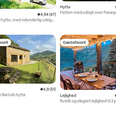
Hytte
Hytten med udsigt over Pasieg
4,94 ud af 5 i gennemsnitlig bedømmelse, 4
4,94 (47)
i hytte, med vidunderlig udsigt
msnitlig bedømmelse, 3 omtaler
vorit
Gæstefavorit
vorit
Gæstefavorit
4,9 ud af 5 i gennemsnitlig bedømmelse, 5
4,9 (51)
o Bartulo hytte
msnitlig bedømmelse, 3 omtaler
Lejlighed
Rustik og elegant lejlighed til 2 
Liébana.