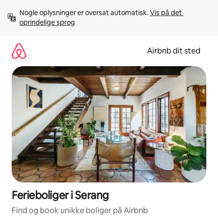
Gå
Nogle oplysninger er oversat automatisk. 
Vis på det 
videre
oprindelige sprog
til
indhold
Airbnb dit sted
Ferieboliger i Serang
Find og book unikke boliger på Airbnb