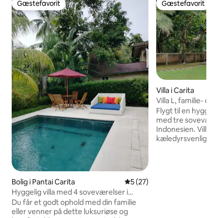
Gæstefavorit
Gæstefavorit
Gæstefavorit
Gæstefavorit
Villa i Carita
Villa L, familie- og 
Carita
Flygt til en hyggeli
med tre soveværels
Indonesien. Villaen
kæledyrsvenlig og
soveværelser plus
til ekstra gæster.
udstyret køkken og
stranden, hvor bø
Bolig i Pantai Carita
5 ud af 5 i gennemsnitlig b
5 (27)
frit. Med direkte 
Hyggelig villa med 4 soveværelser i
smuk udsigt over 
LaGita Carita Beach 2 med pool og wi-fi
Du får et godt ophold med din familie
perfekt til afslap
eller venner på dette luksuriøse og
havet.