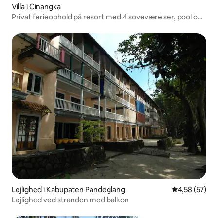
Villa i Cinangka
Privat ferieophold på resort med 4 soveværelser, pool og
personale
Lejlighed i Kabupaten Pandeglang
4,58 ud af 5 
4,58 (57)
Lejlighed ved stranden med balkon