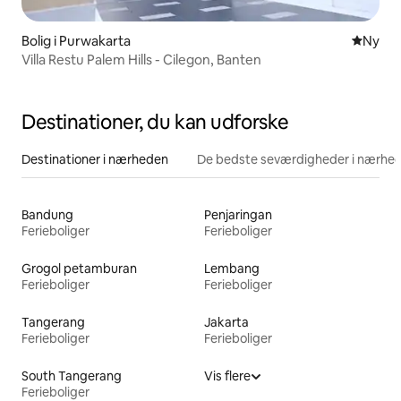
Bolig i Purwakarta
Nyt ove
Ny
Villa Restu Palem Hills - Cilegon, Banten
Destinationer, du kan udforske
Destinationer i nærheden
De bedste seværdigheder i nærhe
Bandung
Penjaringan
Ferieboliger
Ferieboliger
Grogol petamburan
Lembang
Ferieboliger
Ferieboliger
Tangerang
Jakarta
Ferieboliger
Ferieboliger
South Tangerang
Vis flere
Ferieboliger