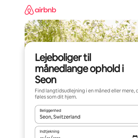
Gå
videre
til
indhold
Lejeboliger til
månedlange ophold i
Seon
Find langtidsudlejning i en måned eller mere, 
føles som dit hjem.
Beliggenhed
Når resultaterne er tilgængelige, skal du navigere
Indtjekning