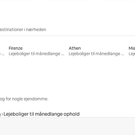
estinationer i nærheden
Firenze
Athen
Mi
Lejeboliger til månedlange ophold
Lejeboliger til månedlange ophold
Lejeboliger til månedlange ophold
 og for nogle ejendomme.
n
Lejeboliger til månedlange ophold