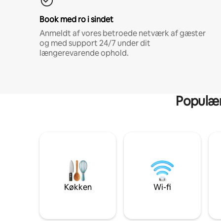
Book med ro i sindet
Anmeldt af vores betroede netværk af gæster
og med support 24/7 under dit
længerevarende ophold.
Populære
Køkken
Wi-fi