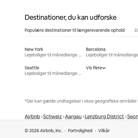
Destinationer, du kan udforske
Populære destinationer til længerevarende ophold
D
New York
Barcelona
Lejeboliger til månedlange ophold
Seattle
Vis flere
Lejeboliger til månedlange ophold
*Der kan gælde undtagelser i visse geografiske områder
Airbnb
Schweiz
Aargau
Lenzburg District
Seo
© 2026 Airbnb, Inc.
Fortrolighed
Vilkår