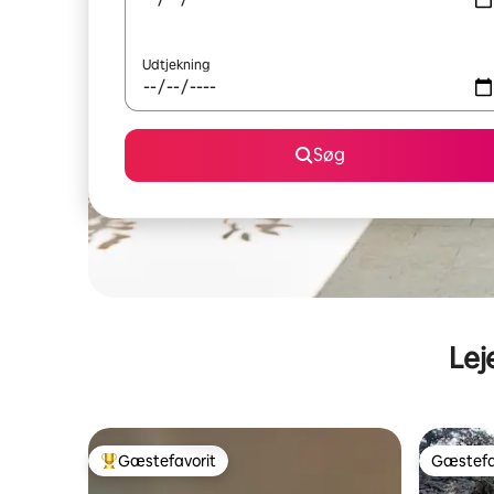
Udtjekning
Søg
Lej
Gæstefavorit
Gæstefa
Bedste gæstefavorit
Gæstefa