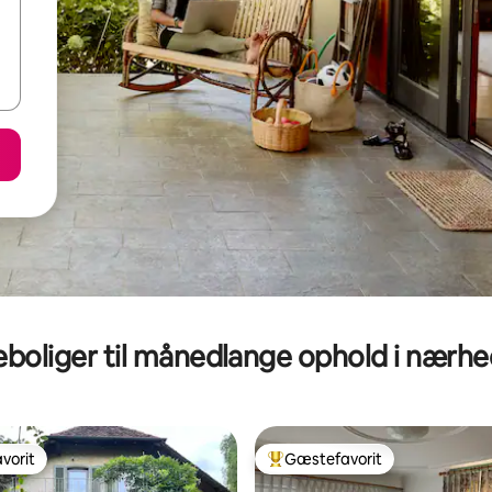
eboliger til månedlange ophold i nærh
vorit
Gæstefavorit
vorit
Bedste gæstefavorit