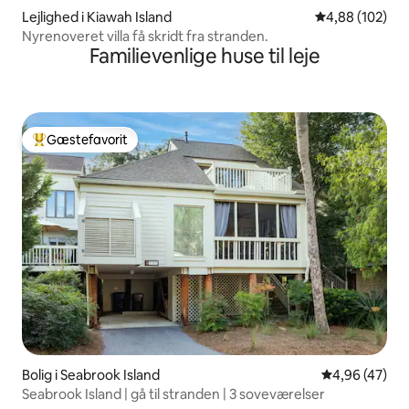
Lejlighed i Kiawah Island
4,88 ud af 5 i
4,88 (102)
Nyrenoveret villa få skridt fra stranden.
Familievenlige huse til leje
Gæstefavorit
Bedste gæstefavorit
Bolig i Seabrook Island
4,96 ud af 5 
4,96 (47)
Seabrook Island | gå til stranden | 3 soveværelser