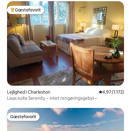
Gæstefavorit
Bedste gæstefavorit
Lejlighed i Charleston
4,97 ud af 5 i 
4,97 (1.172)
Lisas suite Serenity ~ intet rengøringsgebyr~
Gæstefavorit
Gæstefavorit