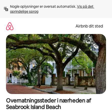
Gå
Nogle oplysninger er oversat automatisk. 
Vis på det 
videre
oprindelige sprog
til
indhold
Airbnb dit sted
Overnatningssteder i nærheden af
Seabrook Island Beach