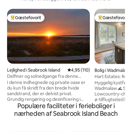
Gæstefavorit
Gæstefavorit
Bedste gæstefavorit
Bedste gæstefavo
Lejlighed i Seabrook Island
4,95 ud af 5 i gennemsnitlig b
4,95 (110)
Bolig i Wadmalaw I
Delfiner og solnedgange fra denne
Hart Estates: Ret
strandvilla.
soveværelser på 
I denne indhegnede og private oase er
Hyggelig kystferi
du kun få skridt fra den brede hvide
Wadmalaw 🌊 Slap af, og oplev ægte
sandstrand, der er delvist privat.
Lowcountry-charm
Grundig rengøring og desinficering i
ø-tilflugtssted lig
Populære faciliteter i ferieboliger i
denne enhed i enden af 1. sal med plads
🏡 Rummelig hygge
til 4 personer i rigtige senge, kingsize-
soveværelser, omh
nærheden af Seabrook Island Beach
dobbeltseng i soveværelset og
familien Hart ✨ Pr
queensize-Murphy-seng i stuen. 2
Lysfyldte rum, der 
komplette badeværelser. Smart-tv. Det
langsomme morge