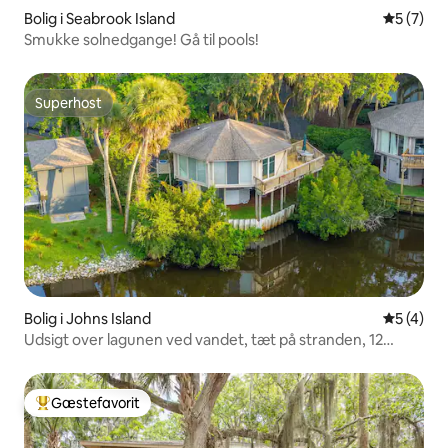
Bolig i Seabrook Island
5 ud af 5
5 (7)
Smukke solnedgange! Gå til pools!
Superhost
Superhost
Bolig i Johns Island
5 ud af 5
5 (4)
Udsigt over lagunen ved vandet, tæt på stranden, 12
Dunecrest
Gæstefavorit
Bedste gæstefavorit