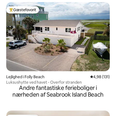
Gæstefavorit
Bedste gæstefavorit
Lejlighed i Folly Beach
4,98 ud af 5 i
4,98 (131)
Luksushytte ved havet - Overfor stranden
Andre fantastiske ferieboliger i
nærheden af Seabrook Island Beach