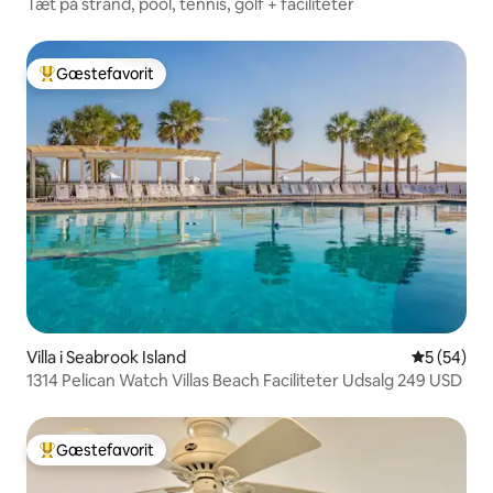
Tæt på strand, pool, tennis, golf + faciliteter
Gæstefavorit
Bedste gæstefavorit
Villa i Seabrook Island
5 ud af 5 
5 (54)
1314 Pelican Watch Villas Beach Faciliteter Udsalg 249 USD
Gæstefavorit
Bedste gæstefavorit