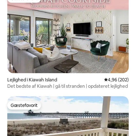
Gæstefavorit
Lejlighed i Kiawah Island
4,96 ud af 5 i
4,96 (202)
Det bedste af Kiawah | gå til stranden | opdateret lejlighed
Gæstefavorit
Gæstefavorit