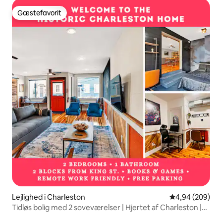
Gæstefavorit
Gæstefavorit
Lejlighed i Charleston
4,94 ud af 5 i
4,94 (209)
Tidløs bolig med 2 soveværelser | Hjertet af Charleston |
King St