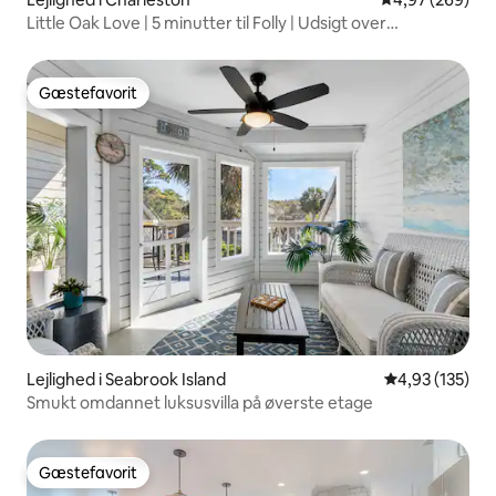
Little Oak Love | 5 minutter til Folly | Udsigt over
sumpområde
Gæstefavorit
Gæstefavorit
Lejlighed i Seabrook Island
4,93 ud af 5 i
4,93 (135)
Smukt omdannet luksusvilla på øverste etage
Gæstefavorit
Gæstefavorit