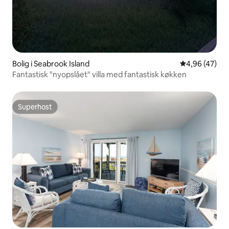
Bolig i Seabrook Island
4,96 ud af 5 
4,96 (47)
Fantastisk "nyopslået" villa med fantastisk køkken
Superhost
Superhost