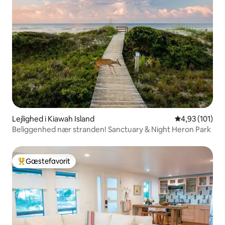
Lejlighed i Kiawah Island
4,93 ud af 5 i
4,93 (101)
Beliggenhed nær stranden! Sanctuary & Night Heron Park
Gæstefavorit
Bedste gæstefavorit