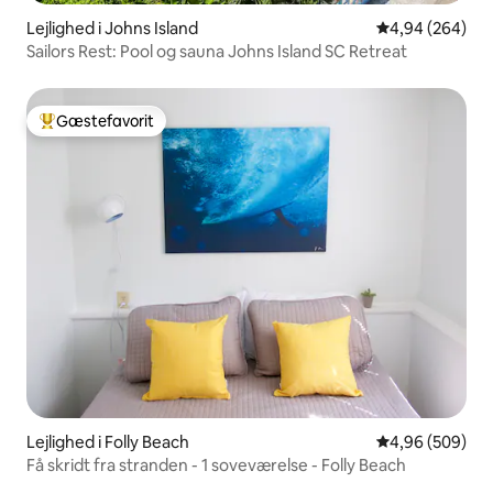
Lejlighed i Johns Island
4,94 ud af 5 i
4,94 (264)
Sailors Rest: Pool og sauna Johns Island SC Retreat
Gæstefavorit
Bedste gæstefavorit
Lejlighed i Folly Beach
4,96 ud af 5 i
4,96 (509)
Få skridt fra stranden - 1 soveværelse - Folly Beach