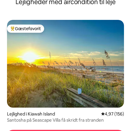
Lejligheder med aircondition til leje
badeværelser
Gæstefavorit
Bedste gæstefavorit
Lejlighed i Kiawah Island
4,97 ud af 5 i
4,97 (156)
Santosha på Seascape Villa få skridt fra stranden