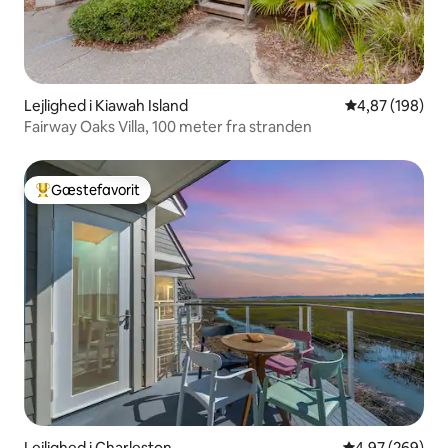
Lejlighed i Kiawah Island
4,87 ud af 5 i
4,87 (198)
Fairway Oaks Villa, 100 meter fra stranden
Gæstefavorit
Bedste gæstefavorit
Lejlighed i Charleston
4,97 ud af 5 i
4,97 (269)