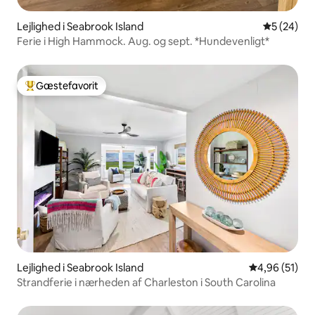
Lejlighed i Seabrook Island
5 ud af 5 
5 (24)
Ferie i High Hammock. Aug. og sept. *Hundevenligt*
Gæstefavorit
Bedste gæstefavorit
Lejlighed i Seabrook Island
4,96 ud af 5 
4,96 (51)
Strandferie i nærheden af Charleston i South Carolina