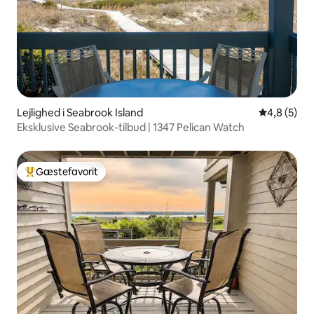
Lejlighed i Seabrook Island
4,8 ud af 5
4,8 (5)
Eksklusive Seabrook-tilbud | 1347 Pelican Watch
Gæstefavorit
Bedste gæstefavorit