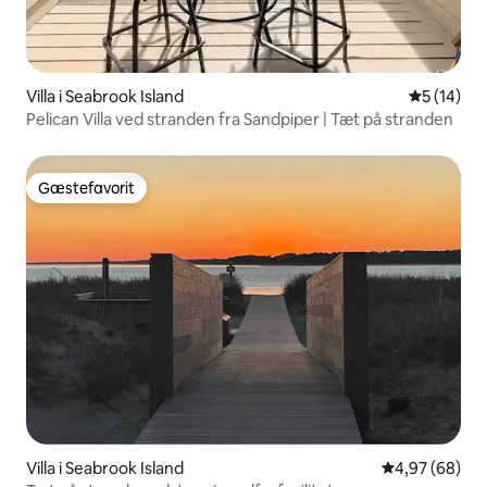
Villa i Seabrook Island
5 ud af 5 
5 (14)
Pelican Villa ved stranden fra Sandpiper | Tæt på stranden
Gæstefavorit
Gæstefavorit
Villa i Seabrook Island
4,97 ud af 5 
4,97 (68)