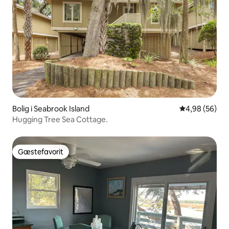
Bolig i Seabrook Island
4,98 ud af 5 
4,98 (56)
Hugging Tree Sea Cottage.
Gæstefavorit
Gæstefavorit