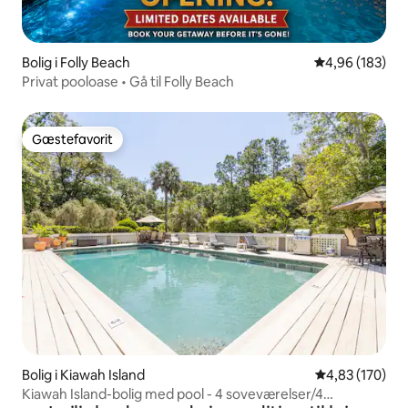
Bolig i Folly Beach
4,96 ud af 5 i
4,96 (183)
Privat pooloase • Gå til Folly Beach
Gæstefavorit
Gæstefavorit
Bolig i Kiawah Island
4,83 ud af 5 i
4,83 (170)
Kiawah Island-bolig med pool - 4 soveværelser/4