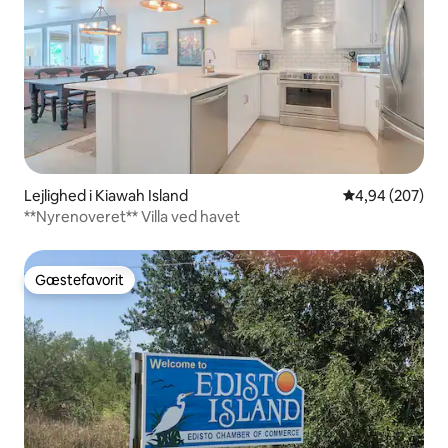
Lejlighed i Kiawah Island
4,94 ud af 5 i
4,94 (207)
**Nyrenoveret** Villa ved havet
Gæstefavorit
Gæstefavorit