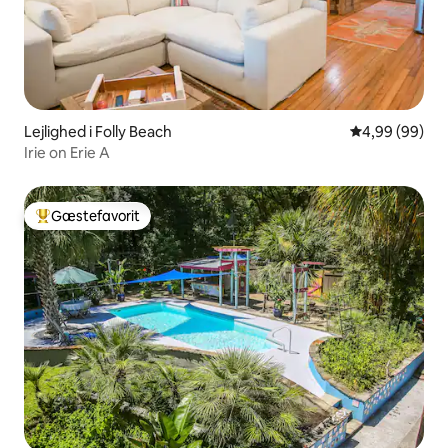
Lejlighed i Folly Beach
4,99 ud af 5 
4,99 (99)
Irie on Erie A
Gæstefavorit
Bedste gæstefavorit