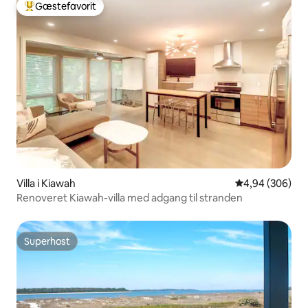
Gæstefavorit
Bedste gæstefavorit
Villa i Kiawah
4,94 ud af 5 i
4,94 (306)
Renoveret Kiawah-villa med adgang til stranden
Superhost
Superhost