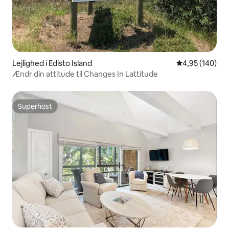
Lejlighed i Edisto Island
4,95 ud af 5 i
4,95 (140)
Ændr din attitude til Changes In Lattitude
Superhost
Superhost