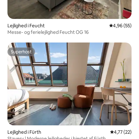
Lejlighed i Feucht
4,96 ud af 5 
4,96 (55)
Messe- og ferielejlighed Feucht OG 16
Superhost
Superhost
Lejlighed i Fürth
4,77 ud af 5 
4,77 (22)
Stayery | Moderne lejligheder i hjertet af Fürth