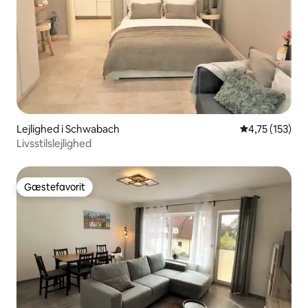
Lejlighed i Schwabach
4,75 ud af 5 i
4,75 (153)
Livsstilslejlighed
Gæstefavorit
Gæstefavorit