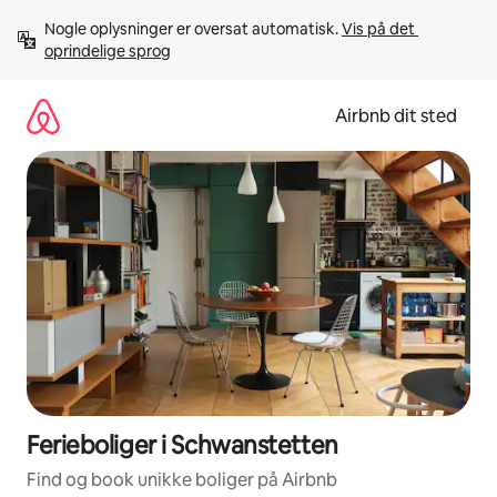
Gå
Nogle oplysninger er oversat automatisk. 
Vis på det 
videre
oprindelige sprog
til
indhold
Airbnb dit sted
Ferieboliger i Schwanstetten
Find og book unikke boliger på Airbnb