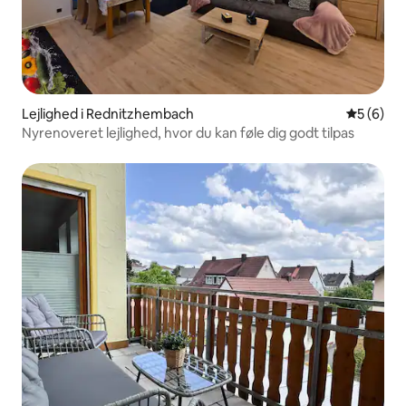
Lejlighed i Rednitzhembach
5 ud af 5
5 (6)
Nyrenoveret lejlighed, hvor du kan føle dig godt tilpas