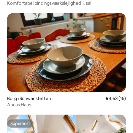
Komfortabel bindingsværkslejlighed 1. sal
Bolig i Schwanstetten
4,63 ud af 5 
4,63 (16)
Ancas Haus
Superhost
Superhost