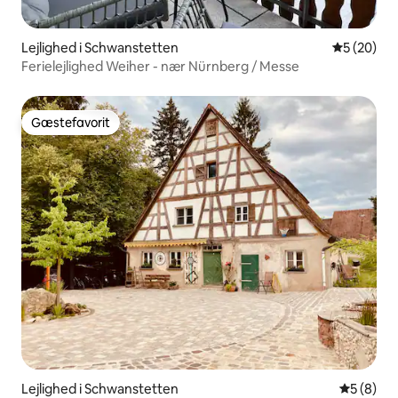
Lejlighed i Schwanstetten
5 ud af 5 
5 (20)
Ferielejlighed Weiher - nær Nürnberg / Messe
Gæstefavorit
Gæstefavorit
Lejlighed i Schwanstetten
5 ud af 5
5 (8)