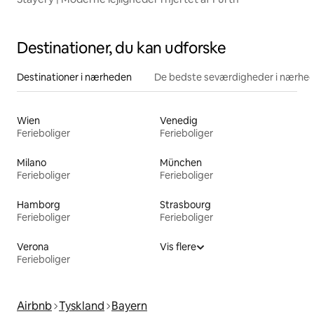
Destinationer, du kan udforske
Destinationer i nærheden
De bedste seværdigheder i nærhe
Wien
Venedig
Ferieboliger
Ferieboliger
Milano
München
Ferieboliger
Ferieboliger
Hamborg
Strasbourg
Ferieboliger
Ferieboliger
Verona
Vis flere
Ferieboliger
Airbnb
Tyskland
Bayern