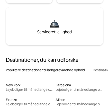
Serviceret lejlighed
Destinationer, du kan udforske
Populære destinationer til længerevarende ophold
Destinati
New York
Barcelona
Lejeboliger til månedlange ophold
Lejeboliger til månedlange ophold
Firenze
Athen
Lejeboliger til månedlange ophold
Lejeboliger til månedlange ophold