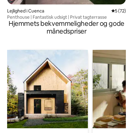
Lejlighed i Cuenca
5 ud af 5 
5 (72)
Penthouse | Fantastisk udsigt | Privat tagterrasse
Hjemmets bekvemmeligheder og gode
månedspriser