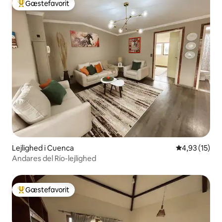
Gæstefavorit
Bedste gæstefavorit
Lejlighed i Cuenca
4,93 ud af 5 
4,93 (15)
Andares del Río-lejlighed
Gæstefavorit
Bedste gæstefavorit