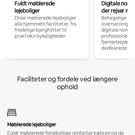
Fuldt møblerede
Digitale noma
lejeboliger
der rejser me
Disse møblerede lejeboliger
Behagelige
alle hjemmets faciliteter, fra
overnatningsmu
fredelige bjerghytter til
digitale nomad
praktiske bylejligheder.
professionelle
fjernarbejde, m
dedikerede ar
Faciliteter og fordele ved længere
ophold
Møblerede lejeboliger
Fuldt møblerede ferieboliger omfatter køkken og de