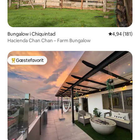
Bungalow i Chiquintad
4,94 ud af 5 i
4,94 (181)
Hacienda Chan Chan – Farm Bungalow
Gæstefavorit
Bedste gæstefavorit