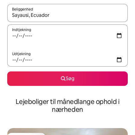
Beliggenhed
Når resultaterne er tilgængelige, skal du navigere med piletaste
Indtjekning
Udtjekning
Søg
Lejeboliger til månedlange ophold i
nærheden