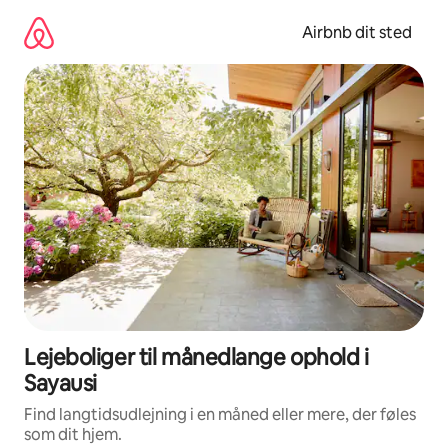
Gå
videre
Airbnb dit sted
til
indhold
Lejeboliger til månedlange ophold i
Sayausi
Find langtidsudlejning i en måned eller mere, der føles
som dit hjem.