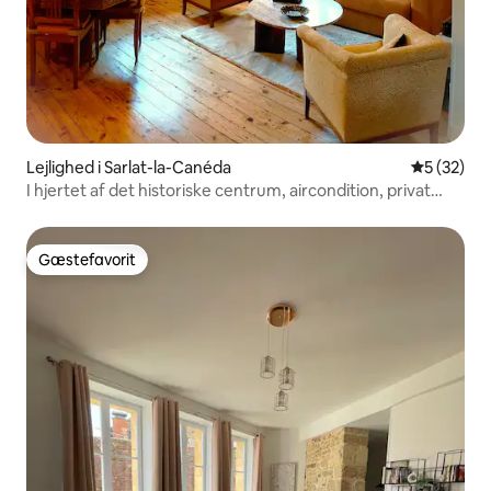
Lejlighed i Sarlat-la-Canéda
5 ud af 5 
5 (32)
I hjertet af det historiske centrum, aircondition, privat
parkering.
Gæstefavorit
Gæstefavorit