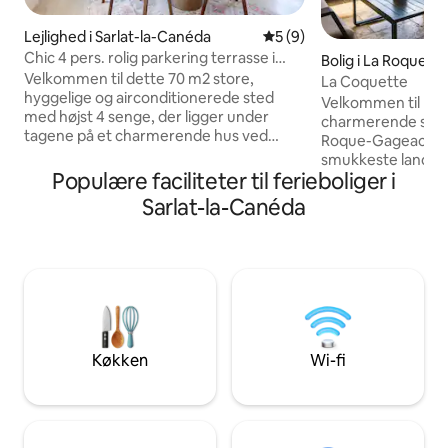
Lejlighed i Sarlat-la-Canéda
5 ud af 5 i gennemsnitlig 
5 (9)
Chic 4 pers. rolig parkering terrasse i
Bolig i La Roque-
hjertet af Sarlat
Velkommen til dette 70 m2 store,
La Coquette
hyggelige og airconditionerede sted
Velkommen til La 
med højst 4 senge, der ligger under
charmerende stenh
tagene på et charmerende hus ved
Roque-Gageac, en 
portene til Sarlats historiske centrum.
smukkeste landsby
Det er for nylig blevet renoveret og
Populære faciliteter til ferieboliger i
udsigt over Dordo
kombinerer autenticitet, charme og
nærheden, butikke
Sarlat-la-Canéda
luksuskomfort: Wi-fi, 50" smart-tv +
floden. Fra huset 
Netflix, et køkken med alt udstyr,
varmluftsballoner
kingsize-senge, en stor walk-in-bruser ...
nyde solnedgange
Du kan også nyde en stor privat
varme og indbyde
terrasse, fuldstændig ro og gratis
traditionel karak
parkering (HVIS DER ER LEDIGE
bekvemmeligheder
PLADSER, SKAL TJEKKES). Her er alt
atmosfære. Tæt p
inden for gåafstand ... og samtidig er det
Beynac med mere e
Køkken
Wi-fi
let at komme til med bil!
udgangspunkt for 
eller en familieferi