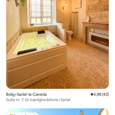
Bolig i Sarlat-la-Canéda
4,98 ud af 5 
4,98 (43)
Suite nr. 7: En kærlighedsferie i Sarlat