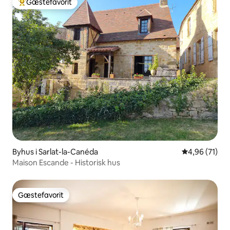
Gæstefavorit
Bedste gæstefavorit
Byhus i Sarlat-la-Canéda
4,96 ud af 5 
4,96 (71)
Maison Escande - Historisk hus
Gæstefavorit
Gæstefavorit