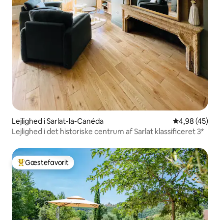
Lejlighed i Sarlat-la-Canéda
4,98 ud af 5 
4,98 (45)
Lejlighed i det historiske centrum af Sarlat klassificeret 3*
Gæstefavorit
Bedste gæstefavorit