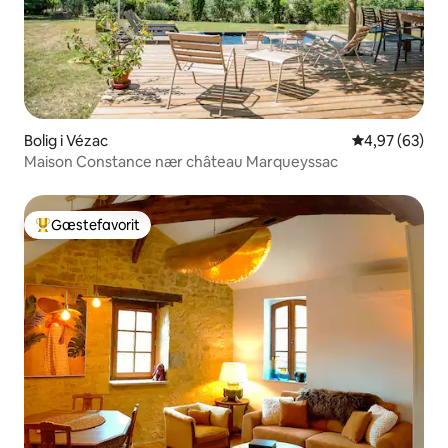
Bolig i Vézac
4,97 ud af 5 
4,97 (63)
Maison Constance nær château Marqueyssac
Gæstefavorit
Bedste gæstefavorit