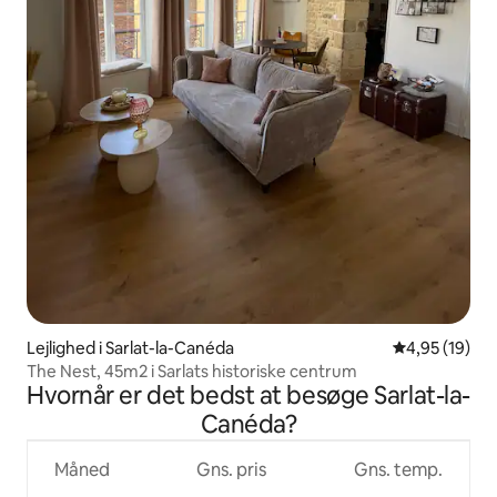
Lejlighed i Sarlat-la-Canéda
4,95 ud af 5 
4,95 (19)
The Nest, 45m2 i Sarlats historiske centrum
Hvornår er det bedst at besøge Sarlat-la-
Canéda?
Måned
Gns. pris
Gns. temp.