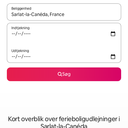
Beliggenhed
Når resultaterne er tilgængelige, skal du navigere med piletaste
Indtjekning
Udtjekning
Søg
Kort overblik over ferieboligudlejninger i
Sarlat-la-Canéda