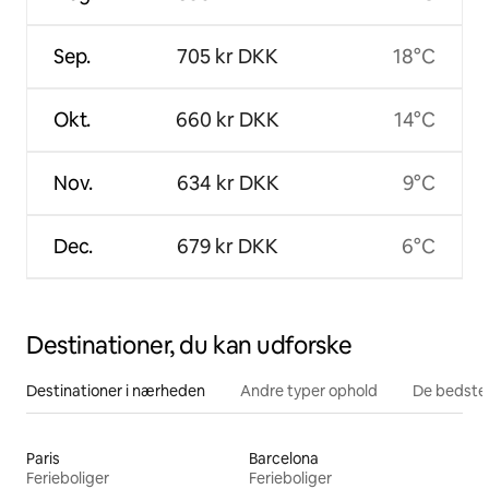
Sep.
705 kr DKK
18°C
Okt.
660 kr DKK
14°C
Nov.
634 kr DKK
9°C
Dec.
679 kr DKK
6°C
Destinationer, du kan udforske
Destinationer i nærheden
Andre typer ophold
De bedste
Paris
Barcelona
Ferieboliger
Ferieboliger