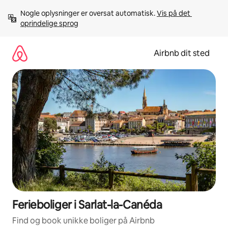
Gå
Nogle oplysninger er oversat automatisk. 
Vis på det 
videre
oprindelige sprog
til
indhold
Airbnb dit sted
Ferieboliger i Sarlat-la-Canéda
Find og book unikke boliger på Airbnb