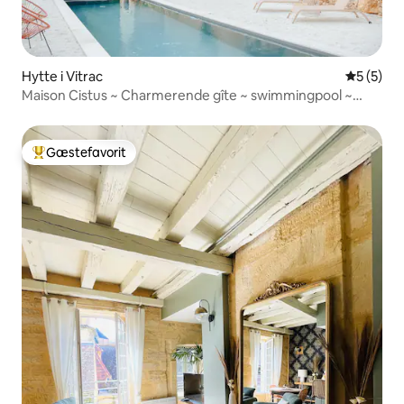
Hytte i Vitrac
5 ud af 5
5 (5)
Maison Cistus ~ Charmerende gîte ~ swimmingpool ~
Sarlat
Gæstefavorit
Bedste gæstefavorit