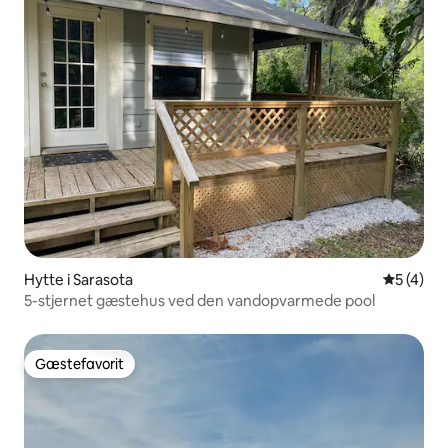
Hytte i Sarasota
5 ud af 5
5 (4)
5-stjernet gæstehus ved den vandopvarmede pool
Gæstefavorit
Gæstefavorit