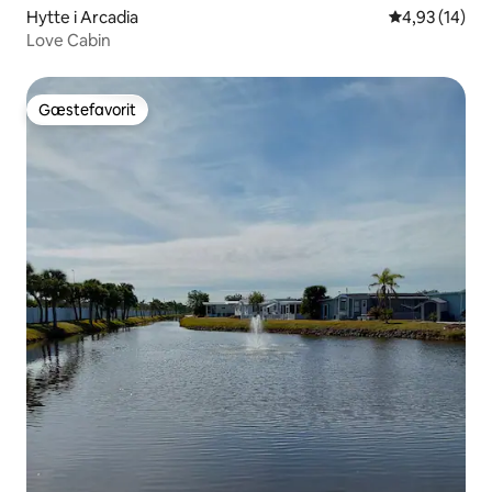
Hytte i Arcadia
4,93 ud af 5 
4,93 (14)
Love Cabin
Gæstefavorit
Gæstefavorit