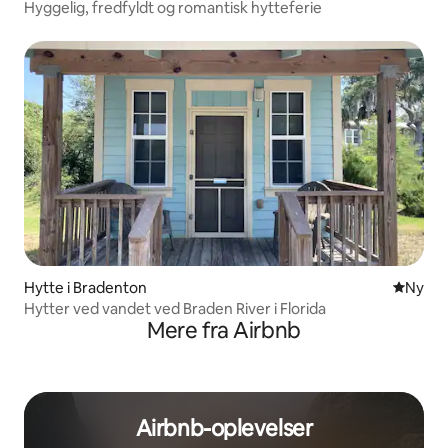
Hyggelig, fredfyldt og romantisk hytteferie
Hytte i Bradenton
Nyt ove
Ny
Hytter ved vandet ved Braden River i Florida
Mere fra Airbnb
Airbnb-oplevelser