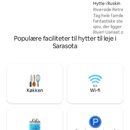
wi-fi-adgang, vaskemaskine og
Hytte i Ruskin
tørretumbler samt et køkken med fuldt
Riverside Retreat!
udstyret. Nyd solen på Florida på
Tag hele familien 
verandaen med store vinduer. Udenfor
fantastiske sted m
er der et betonområde, hvor det er
sjov, der ligger li
nemt at parkere.
River! Uanset om du er på ferie med
Populære faciliteter til hytter til leje i
familien, prøver e
venner, er dette 
Sarasota
hjemmefra. Kun 5-10 minutter fra
dagligvarebutikker
minutter til Ruskin
Theatre, 45 minutt
Tampa/TPA Int'l Ai
Ybor City eller 45 
Pete Beach eller S
er masser at lave 
Køkken
Wi-fi