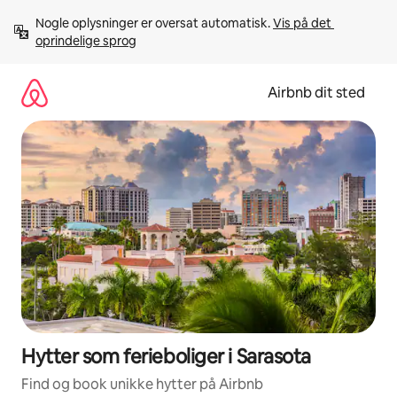
Gå
Nogle oplysninger er oversat automatisk. 
Vis på det 
videre
oprindelige sprog
til
indhold
Airbnb dit sted
Hytter som ferieboliger i Sarasota
Find og book unikke hytter på Airbnb