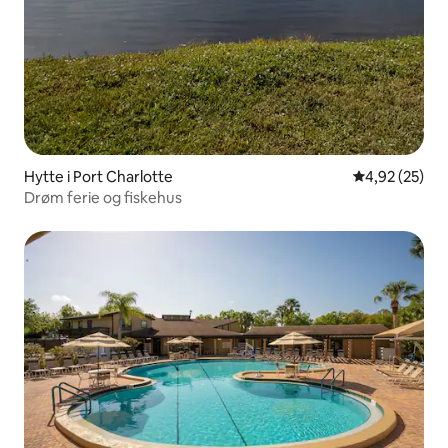
Hytte i Port Charlotte
4,92 ud af 5 
4,92 (25)
Drøm ferie og fiskehus