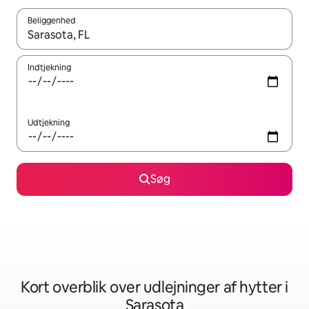
Beliggenhed
Når resultaterne er tilgængelige, skal du navigere med piletaste
Indtjekning
Udtjekning
Søg
Kort overblik over udlejninger af hytter i
Sarasota