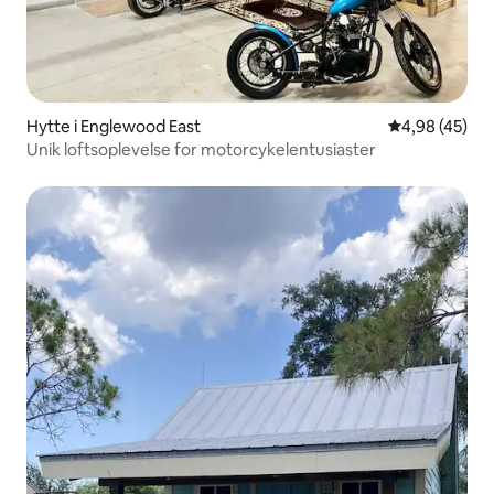
Hytte i Englewood East
4,98 ud af 5 
4,98 (45)
Unik loftsoplevelse for motorcykelentusiaster