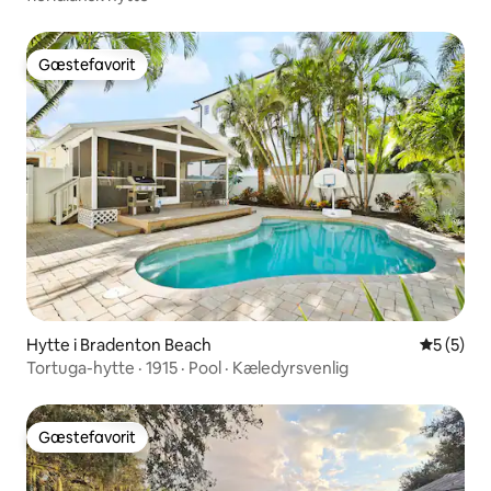
Gæstefavorit
Gæstefavorit
Hytte i Bradenton Beach
5 ud af 5
5 (5)
Tortuga-hytte · 1915 · Pool · Kæledyrsvenlig
Gæstefavorit
Gæstefavorit