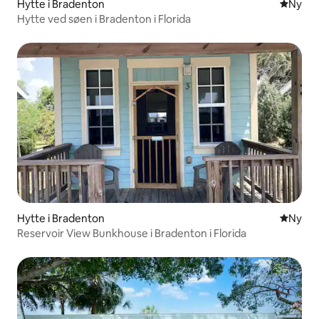
Hytte i Bradenton
Nyt ove
Ny
Hytte ved søen i Bradenton i Florida
Hytte i Bradenton
Nyt ove
Ny
Reservoir View Bunkhouse i Bradenton i Florida