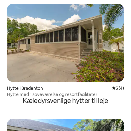
Hytte i Bradenton
5 ud af 5
5 (4)
Hytte med 1 soveværelse og resortfaciliteter
Kæledyrsvenlige hytter til leje