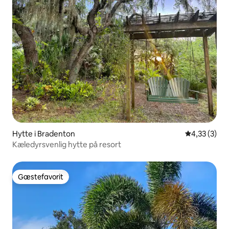
Hytte i Bradenton
4,33 ud af 5
4,33 (3)
Kæledyrsvenlig hytte på resort
Gæstefavorit
Gæstefavorit