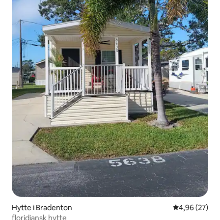
Hytte i Bradenton
4,96 ud af 5 
4,96 (27)
floridiansk hytte