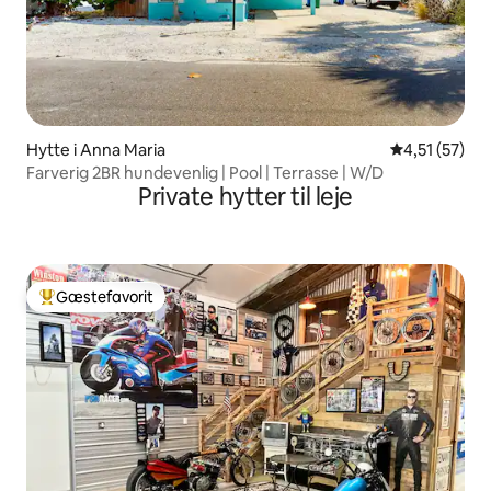
Hytte i Anna Maria
4,51 ud af 5 
4,51 (57)
Farverig 2BR hundevenlig | Pool | Terrasse | W/D
Private hytter til leje
Gæstefavorit
Bedste gæstefavorit