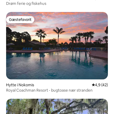
Drøm ferie og fiskehus
Gæstefavorit
Gæstefavorit
Hytte i Nokomis
4,9 ud af 5 
4,9 (42)
Royal Coachman Resort - bugtoase nær stranden