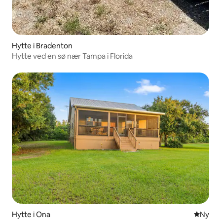
Hytte i Bradenton
Hytte ved en sø nær Tampa i Florida
Hytte i Ona
Nyt ove
Ny