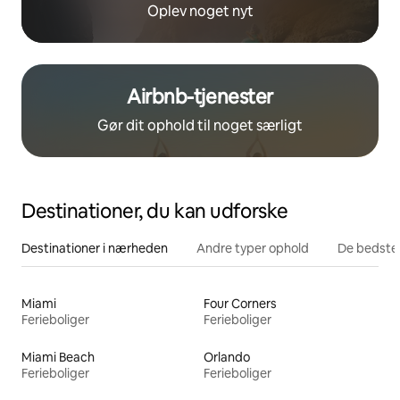
Oplev noget nyt
Airbnb-tjenester
Gør dit ophold til noget særligt
Destinationer, du kan udforske
Destinationer i nærheden
Andre typer ophold
De bedste
Miami
Four Corners
Ferieboliger
Ferieboliger
Miami Beach
Orlando
Ferieboliger
Ferieboliger