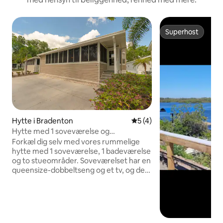
Superhost
Superhost
Hytte i Bradenton
5 ud af 5 i gennemsnitlig
5 (4)
Hytte med 1 soveværelse og
resortfaciliteter
Forkæl dig selv med vores rummelige
hytte med 1 soveværelse, 1 badeværelse
og to stueområder. Soveværelset har en
queensize-dobbeltseng og et tv, og der
er en sovesofa i hver stue, så der er
plads til op til seks gæster. Inkluderer et
fuldt udstyret privat badeværelse,
varme og aircondition, sengetøj, et
ekstra tv i det primære opholdsområde,