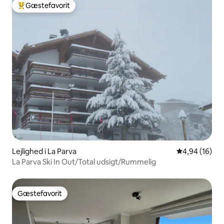
Gæstefavorit
Bedste gæstefavorit
Lejlighed i La Parva
4,94 ud af 5 
4,94 (16)
La Parva Ski In Out/Total udsigt/Rummelig
Gæstefavorit
Gæstefavorit