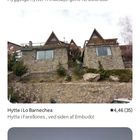
Hytte i Lo Barnechea
4,46 ud af 5 
4,46 (35)
Hytte i Farellones , ved siden af Embudo!