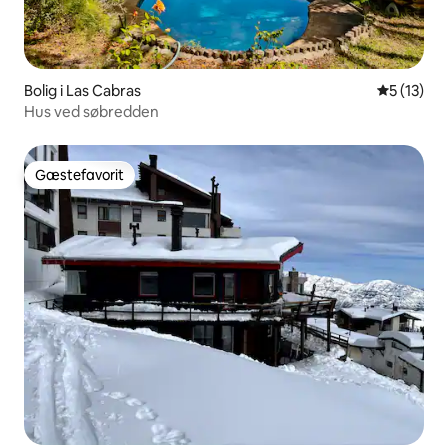
Bolig i Las Cabras
5 ud af 5 
5 (13)
Hus ved søbredden
Gæstefavorit
Gæstefavorit