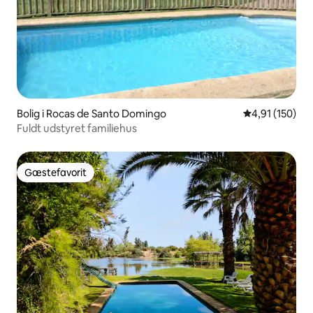
Bolig i Rocas de Santo Domingo
4,91 ud af 5 i
4,91 (150)
Fuldt udstyret familiehus
Gæstefavorit
Gæstefavorit