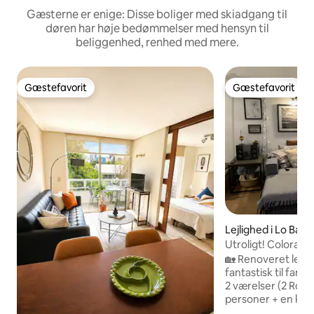
Gæsterne er enige: Disse boliger med skiadgang til
døren har høje bedømmelser med hensyn til
beliggenhed, renhed med mere.
Gæstefavorit
Gæstefavorit
Gæstefavorit
Gæstefavorit
Lejlighed i Lo Bar
Utroligt! Colorado, Ski In-Out og
swimmingpool
🏡 Renoveret lejli
fantastisk til fami
2 værelser (2 Rosen
personer + en kø
udtræksseng), 2 