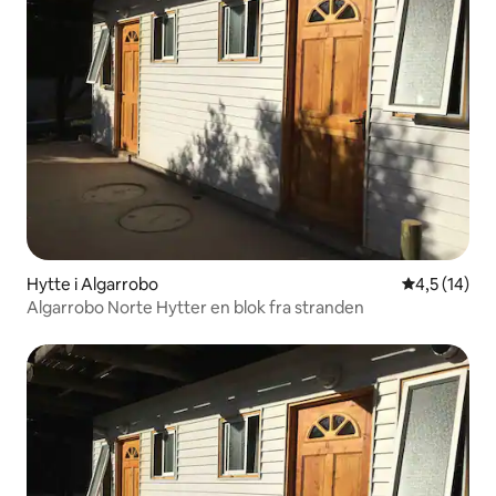
Hytte i Algarrobo
4,5 ud af 5 
4,5 (14)
Algarrobo Norte Hytter en blok fra stranden