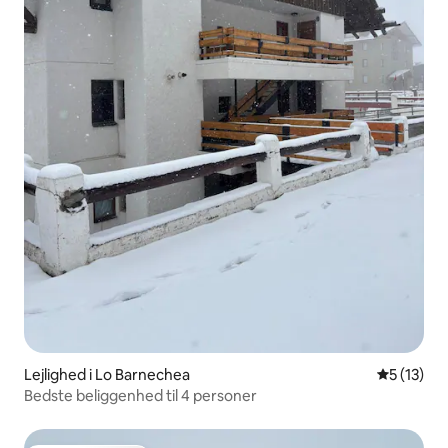
Lejlighed i Lo Barnechea
5 ud af 5 
5 (13)
Bedste beliggenhed til 4 personer