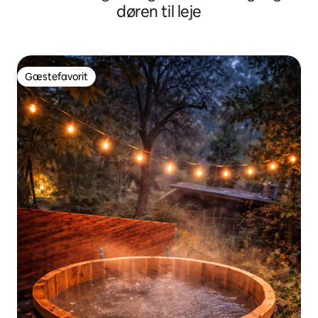
døren til leje
Gæstefavorit
Gæstefavorit