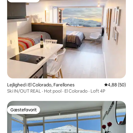
Gæstefavorit
Lejlighed i El Colorado, Farellones
4,88 ud af 5 
4,88 (50)
Ski IN/OUT REAL · Hot pool · El Colorado · Loft 4P
Gæstefavorit
Gæstefavorit