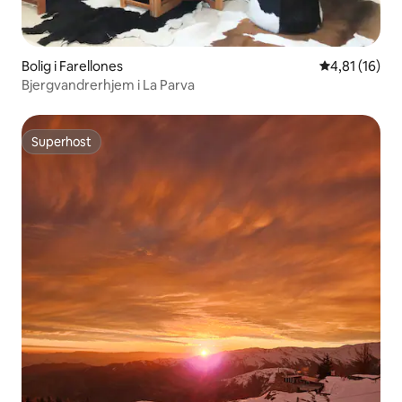
Bolig i Farellones
4,81 ud af 5 
4,81 (16)
Bjergvandrerhjem i La Parva
Superhost
Superhost