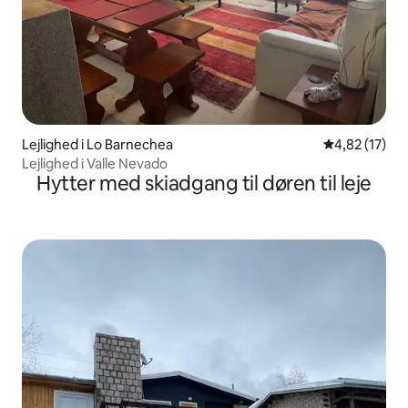
Lejlighed i Lo Barnechea
4,82 ud af 5 
4,82 (17)
Lejlighed i Valle Nevado
Hytter med skiadgang til døren til leje