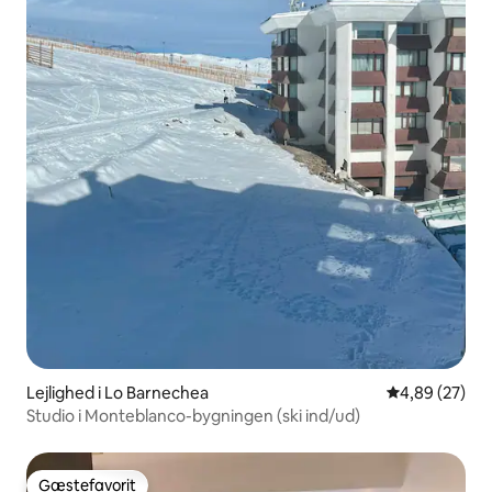
Lejlighed i Lo Barnechea
4,89 ud af 5 
4,89 (27)
Studio i Monteblanco-bygningen (ski ind/ud)
Gæstefavorit