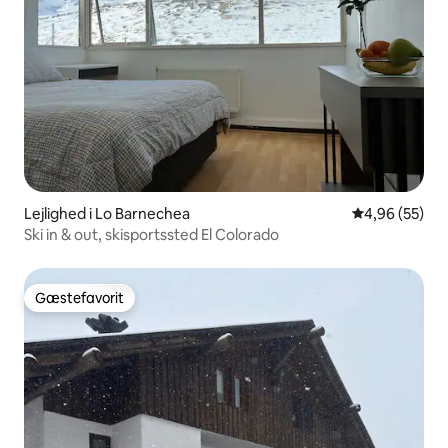
Lejlighed i Lo Barnechea
4,96 ud af 5 
4,96 (55)
Ski in & out, skisportssted El Colorado
Gæstefavorit
Gæstefavorit