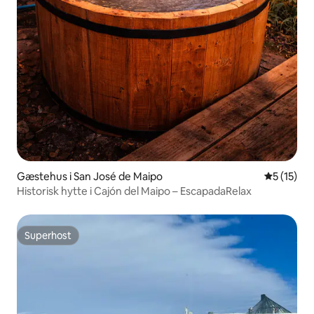
Gæstehus i San José de Maipo
5 ud af 5 
5 (15)
Historisk hytte i Cajón del Maipo – EscapadaRelax
Superhost
Superhost