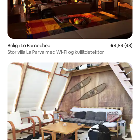
Bolig i Lo Barnechea
4,84 ud af 5 
4,84 (43)
Stor villa La Parva med Wi-Fi og kuliltdetektor