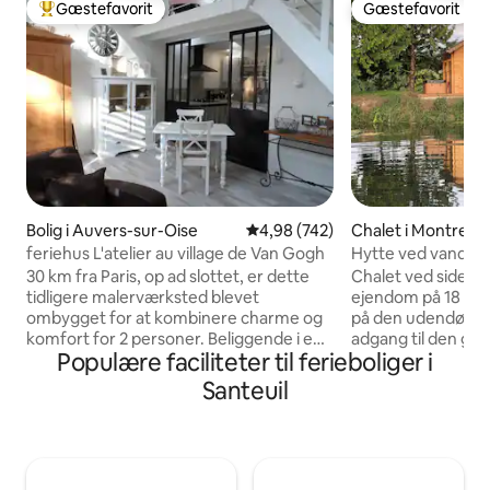
Gæstefavorit
Gæstefavorit
Bedste gæstefavorit
Gæstefavorit
Bolig i Auvers-sur-Oise
4,98 ud af 5 i gennemsnitlig be
4,98 (742)
Chalet i Montreuil
feriehus L'atelier au village de Van Gogh
Hytte ved vandet 
30 km fra Paris, op ad slottet, er dette
Chalet ved siden af
tidligere malerværksted blevet
ejendom på 18 ha 
ombygget for at kombinere charme og
på den udendørs t
komfort for 2 personer. Beliggende i en
adgang til den gr
Populære faciliteter til ferieboliger i
stille blindgyde, men 10 minutter til fods
(afsnittet Chaussy
fra byens centrum. Klimatiseret gîte,
kategori flod) til 
Santeuil
privat terrasse, parkeringsplads,
kajak. Ejendom ude
morgenmad den 1. dag, sengetøj.
Val d'Oise, 10 min
Ladestation til el-bil. (ekstra) Nyt
Vexin (motorvej A1
partnerskab: Forkæl dig selv med et
Golf de Villarceau
øjebliks afslapning i din hytte. Morgane
Musée des Impres