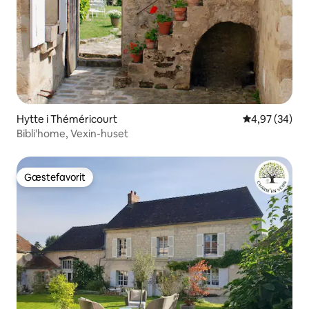
Hytte i Théméricourt
4,97 ud af 5 
4,97 (34)
Bibli'home, Vexin-huset
Gæstefavorit
Gæstefavorit