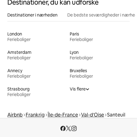
Destinationer, du kan udforske
Destinationer i nærheden
De bedste seværdigheder i nærhe
London
Paris
Ferieboliger
Ferieboliger
Amsterdam
Lyon
Ferieboliger
Ferieboliger
Annecy
Bruxelles
Ferieboliger
Ferieboliger
Strasbourg
Vis flere
Ferieboliger
Airbnb
Frankrig
Île-de-France
Val-d'Oise
Santeuil