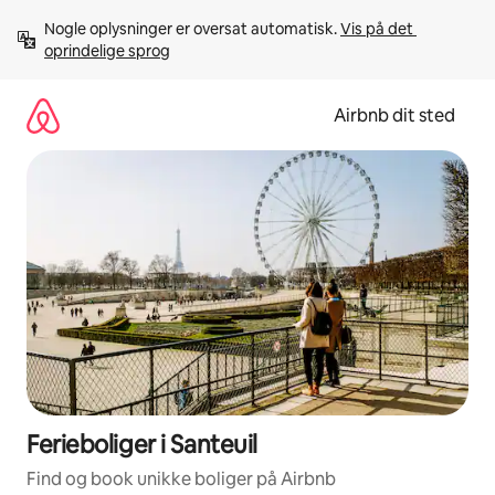
Gå
Nogle oplysninger er oversat automatisk. 
Vis på det 
videre
oprindelige sprog
til
indhold
Airbnb dit sted
Ferieboliger i Santeuil
Find og book unikke boliger på Airbnb