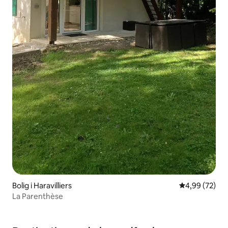
Bolig i Haravilliers
4,99 ud af 5 
4,99 (72)
La Parenthèse