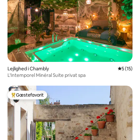
Lejlighed i Chambly
5 ud af 5 
5 (15)
L'Intemporel Minéral Suite privat spa
Gæstefavorit
Bedste gæstefavorit