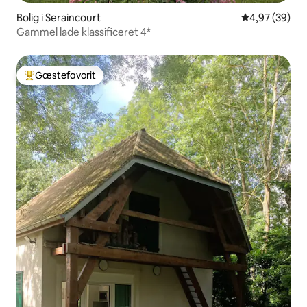
Bolig i Seraincourt
4,97 ud af 5 
4,97 (39)
Gammel lade klassificeret 4*
Gæstefavorit
Bedste gæstefavorit