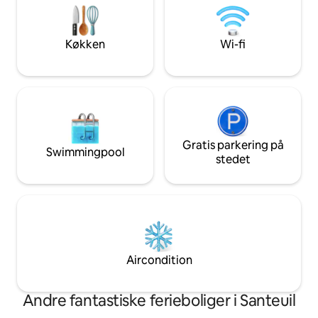
kommer på aftale for en velvære-
(Fondation Claude
massage (se billeder).
Køkken
Wi-fi
Gratis parkering på
Swimmingpool
stedet
Aircondition
Andre fantastiske ferieboliger i Santeuil