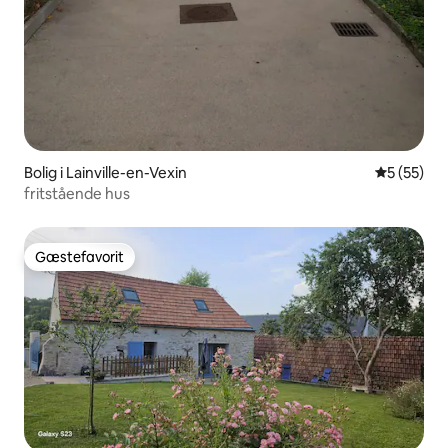
Bolig i Lainville-en-Vexin
5 ud af 5 
5 (55)
fritstående hus
Gæstefavorit
Gæstefavorit