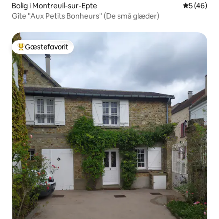
Bolig i Montreuil-sur-Epte
5 ud af 5 
5 (46)
Gîte "Aux Petits Bonheurs" (De små glæder)
Gæstefavorit
Bedste gæstefavorit