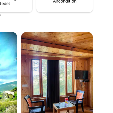
Aircondition
tedet
chauffører .
r