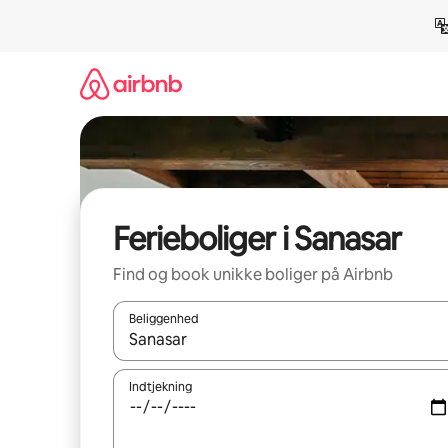
Gå
videre
til
indhold
Ferieboliger i Sanasar
Find og book unikke boliger på Airbnb
Beliggenhed
Når resultaterne er tilgængelige, skal du navigere
Indtjekning