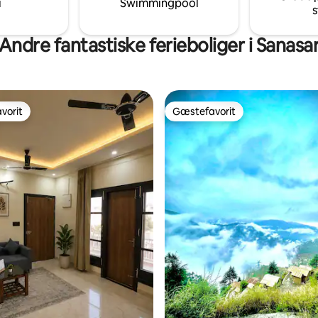
i
Swimmingpool
s
 og hyggelige varmeapparater
nærheden af Patnitop.
aftener. 🏡 ✨
Andre fantastiske ferieboliger i Sanasa
vorit
Gæstefavorit
vorit
Gæstefavorit