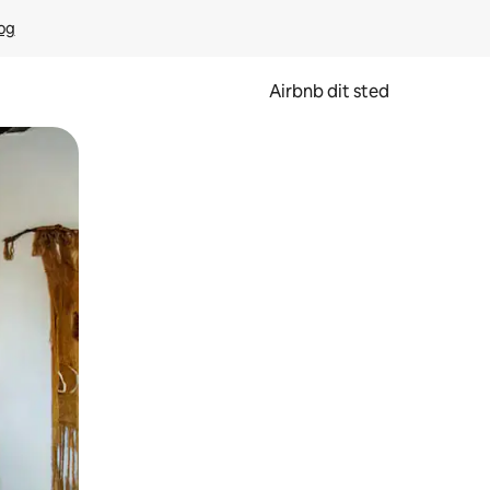
rog
Airbnb dit sted