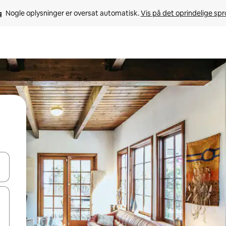
Nogle oplysninger er oversat automatisk. 
Vis på det oprindelige sp
 med piletasterne op og ned eller se mere ved at trykke eller stryge.