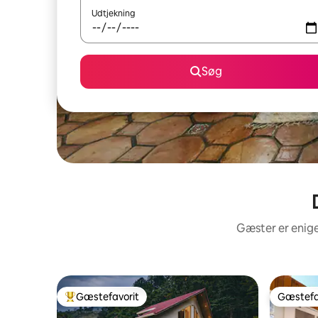
Udtjekning
Søg
Gæster er enige
Gæstefavorit
Gæstefa
Bedste gæstefavorit
Gæstefa