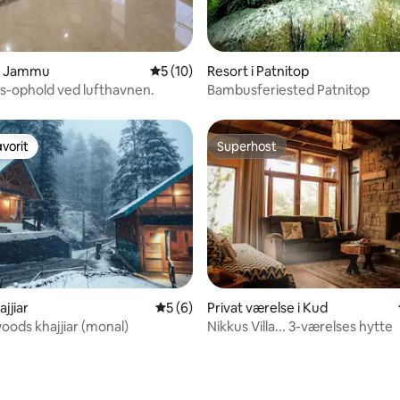
nitlig bedømmelse, 68 omtaler
 i Jammu
5 ud af 5 i gennemsnitlig bedømmelse, 1
5 (10)
Resort i Patnitop
-ophold ved lufthavnen.
Bambusferiested Patnitop
vorit
Superhost
vorit
Superhost
msnitlig bedømmelse, 7 omtaler
ajjiar
5 ud af 5 i gennemsnitlig bedømmelse, 
5 (6)
Privat værelse i Kud
ods khajjiar (monal)
Nikkus Villa... 3-værelses hytte