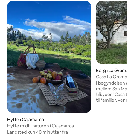
Bolig i La Grama
Casa La Grama – n
I begyndelsen af 
mellem San Marco
tilbyder "Casa La
til familier, venne
nyde et sted omgiv
meters højde og 
som beskyttende gud. Den
Hytte i Cajamarca
tilgængeligt hus, 
Hytte midt i naturen i Cajamarca
grillområde i skyg
Landsted kun 40 minutter fra