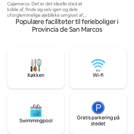
bibliotek og balko
Cajamarca. Det er det ideelle sted at
La Grama ved bred
koble af, finde sig selv igen og dele
floden. Hos Casa La Grama er vi
uforglemmelige øjeblikke omgivet af
dyrevenner.
Populære faciliteter til ferieboliger i
naturen. Stedet har: 100 % udstyret
køkken, gas og opgraderet komfur,
Provincia de San Marcos
brændeovn og pejs Værelser med privat
badeværelse, varmt vand, sengetøj og
håndklæder Grillområde, lejrbål,
fodboldområder og volleyballområder
God til familier, par eller små grupper 14
hektar udvidelse Fleksible åbningstider
og personlig opmærksomhed
Køkken
Wi-fi
Gratis parkering på
Swimmingpool
stedet