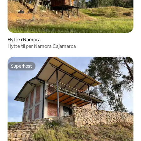
Hytte i Namora
Hytte til par Namora Cajamarca
Superhost
Superhost