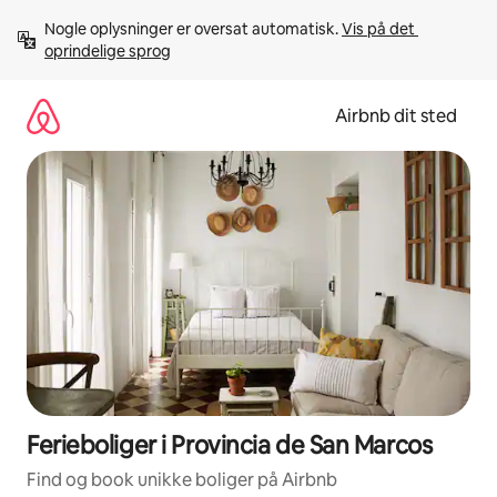
Gå
Nogle oplysninger er oversat automatisk. 
Vis på det 
videre
oprindelige sprog
til
indhold
Airbnb dit sted
Ferieboliger i Provincia de San Marcos
Find og book unikke boliger på Airbnb