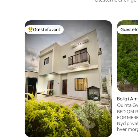
Gæstefavorit
Gæstefa
Bedste gæstefavorit
Gæstefa
Bolig i A
Quinta Gw
BED OM R
FOR MERE
Nyd priva
hver morg
havet und