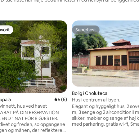
vorit
Superhost
vorit
Superhost
Bolig i Choluteca
mapala
5 ud af 5 i gennemsnitlig bedømmelse, 
5 (6)
Hus i centrum af byen.
innett, hus ved havet
Elegant og hyggeligt hus, 2 so
m, 3 senge og 2 aircondition!! 
ABAT PÅ DIN RESERVATION
sikker, møbler og senge af høj k
 END 1 NAT FOR 8 GÆSTER.
med parkering, gratis wi-fi, Sma
tlivet og freden, solopgangene
NETFLIX! beliggende i byens ce
en og månen, der reflekterer i
kilometer fra Choluteca-broen
er fuldmåne. Et privilegeret