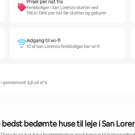
Priser per nat fra
Ferieboliger i San Lorenzo starter ved
195 kr DKK per nat før skatter og gebyrer
Adgang til wi-fi
10 af San Lorenzo ferieboliger har wi-fi
i gennemsnit 4,8 ud af 5.
 bedst bedømte huse til leje i San Lore
 Disse huse har høje bedømmelser med hensyn til beliggenhe