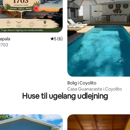
msnitlig bedømmelse, 4 omtaler
mapala
5 ud af 5 i gennemsnitlig bedømmelse, 
5 (6)
1703
Bolig i Coyolito
Casa Guanacaste i Coyolito
Huse til ugelang udlejning