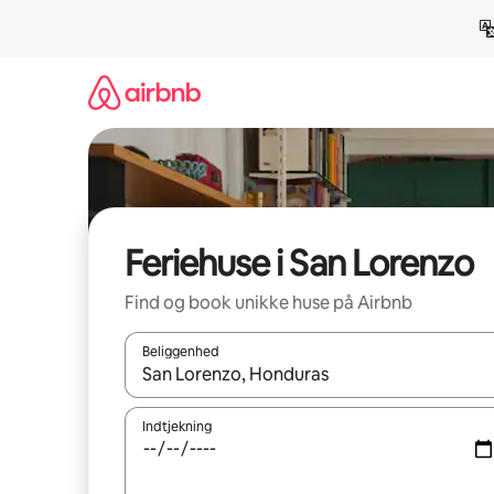
Gå
videre
til
indhold
Feriehuse i San Lorenzo
Find og book unikke huse på Airbnb
Beliggenhed
Når resultaterne er tilgængelige, skal du navigere
Indtjekning