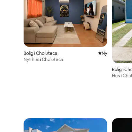
Bolig i Choluteca
Nyt overnatning
Ny
Nyt hus i Choluteca
Bolig i Ch
Hus i Cho