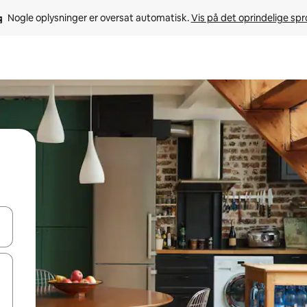
Nogle oplysninger er oversat automatisk. 
Vis på det oprindelige sp
 med piletasterne op og ned eller se mere ved at trykke eller stryge.