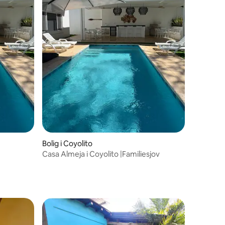
6 omtaler
Bolig i Coyolito
Casa Almeja i Coyolito |Familiesjov