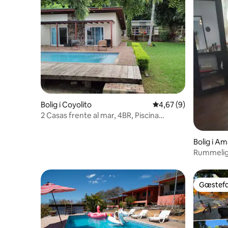
Bolig i Coyolito
4,67 ud af 5 i genne
4,67 (9)
2 Casas frente al mar, 4BR, Piscina
(Coyolito)
Bolig i A
Rummeligt
Gæstefa
Gæstefa