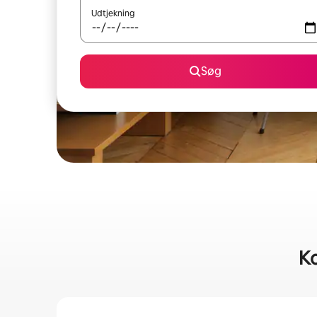
Udtjekning
Søg
Ko