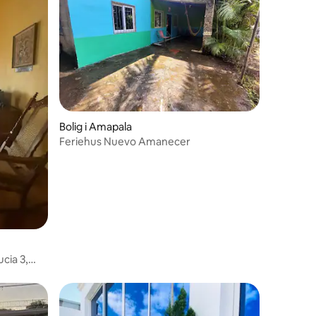
Bolig i Amapala
Feriehus Nuevo Amanecer
9 omtaler
cia 3,