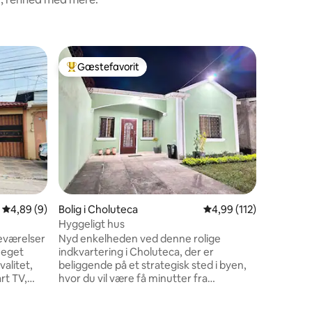
Bolig i S
Gæstefavorit
Superho
Bedste gæstefavorit
Superho
Hus med 
Hav det s
og/eller 
og tilgæn
fra stuen
4,89 ud af 5 i gennemsnitlig bedømmelse, 9 omtaler
4,89 (9)
Bolig i Choluteca
4,99 ud af 5 i gennems
4,99 (112)
6 omtaler
Hyggeligt hus
veværelser
Nyd enkelheden ved denne rolige
meget
indkvartering i Choluteca, der er
valitet,
beliggende på et strategisk sted i byen,
rt TV,
hvor du vil være få minutter fra
ntrum, 2
restauranter, tankstationer, butikker og
,
indkøbscenter.