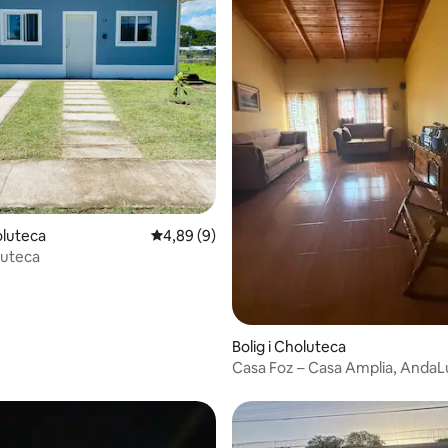
ssted
oluteca
4,89 ud af 5 i gennemsnitlig bedømmelse, 
4,89 (9)
luteca
Bolig i Choluteca
Casa Foz – Casa Amplia, AndaLu
Choluteca