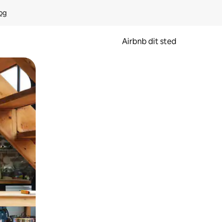
rog
Airbnb dit sted