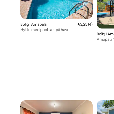
Bolig i Amapala
3,25 ud af 5 i genne
3,25 (4)
Hytte med pool tæt på havet
Bolig i A
Amapala 