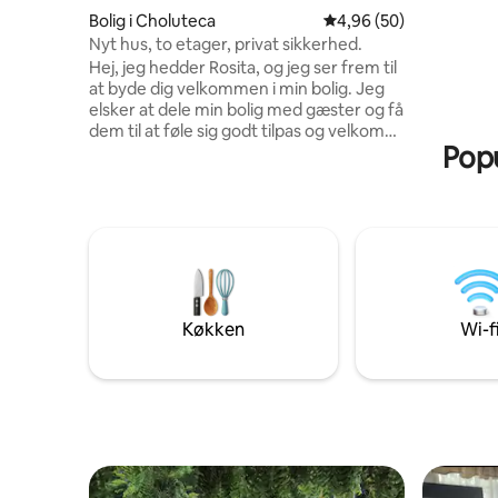
område, h
Bolig i Choluteca
4,96 ud af 5 i gennem
4,96 (50)
vand, og h
Nyt hus, to etager, privat sikkerhed.
et af de 
Hej, jeg hedder Rosita, og jeg ser frem til
side af e
at byde dig velkommen i min bolig. Jeg
Beach. Wi-fi
elsker at dele min bolig med gæster og få
har brug f
dem til at føle sig godt tilpas og velkomne
motortaxa
Popu
fra starten. Jeg stræber efter at holde alt
med dem
rent, organiseret og med de nødvendige
detaljer for at gøre dit ophold behageligt.
Jeg er altid til rådighed for at hjælpe dig
med lokale anbefalinger, besvare
eventuelle spørgsmål eller bare sørge
for, at du får en uforglemmelig
oplevelse. Mit mål er at få dig til at føle
dig hjemme!"
Køkken
Wi-f