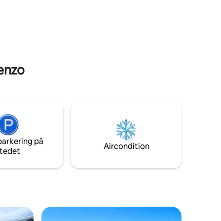
ilometer
renzo
parkering på
Aircondition
tedet