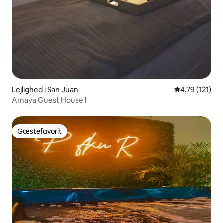
Lejlighed i San Juan
4,79 ud af 5 
4,79 (121)
Amaya Guest House l
Gæstefavorit
Gæstefavorit