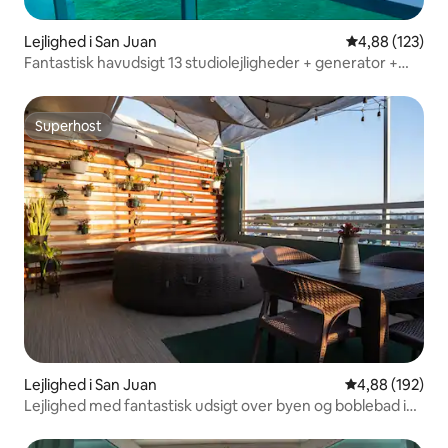
Lejlighed i San Juan
4,88 ud af 5 i
4,88 (123)
Fantastisk havudsigt 13 studiolejligheder + generator +
pool
Superhost
Superhost
Lejlighed i San Juan
4,88 ud af 5 i
4,88 (192)
Lejlighed med fantastisk udsigt over byen og boblebad i
San Juan