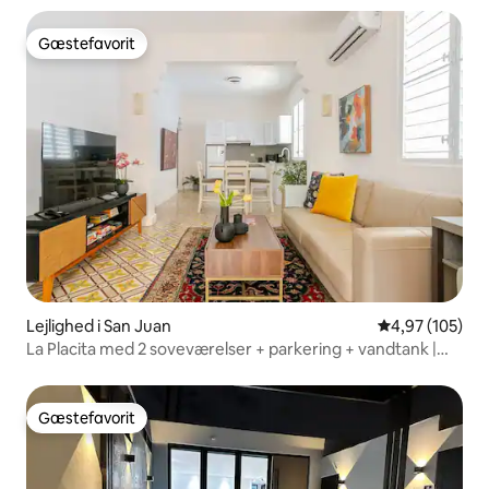
Gæstefavorit
Gæstefavorit
Lejlighed i San Juan
4,97 ud af 5 i
4,97 (105)
La Placita med 2 soveværelser + parkering + vandtank |
Plads til 6 personer
Gæstefavorit
Gæstefavorit