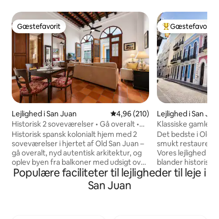
Gæstefavorit
Gæstefavorit
Gæstefavorit
Bedste gæstefavo
Lejlighed i San Juan
4,96 ud af 5 i gennemsnitlig be
4,96 (210)
Lejlighed i San Jua
Historisk 2 soveværelser • Gå overalt •
Klassiske gamle Sa
Stille kingsize-dobbeltseng
beliggenhed•
Historisk spansk kolonialt hjem med 2
Det bedste i Old S
soveværelser i hjertet af Old San Juan –
smukt restaureret b
gå overalt, nyd autentisk arkitektur, og
Vores lejlighed m
oplev byen fra balkoner med udsigt over
blander historis
Populære faciliteter til lejligheder til leje i
gaden. ♦️ Gå til restauranter, caféer,
komfort. Perfekt t
natteliv og historiske steder • Walk Score
krydstogtskibe, f
San Juan
98 ♦️ Stille soveværelse med kingsize-
par, forretningsre
dobbeltseng + soveværelse med
familieudflugt. Ne
queensize-dobbeltseng og udsigt fra
adgang, ingen tr
balkonen ♦️ Høje lofter på 5,5 meter,
bliver problemfri 