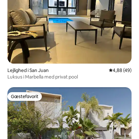
Lejlighed i San Juan
4,88 ud af 5 
4,88 (49)
Luksus i Marbella med privat pool
Gæstefavorit
Gæstefavorit