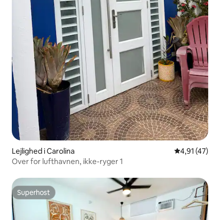
Lejlighed i Carolina
4,91 ud af 5 
4,91 (47)
Over for lufthavnen, ikke-ryger 1
Superhost
Superhost