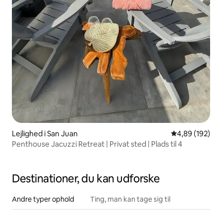
Lejlighed i San Juan
4,89 ud af 5 i
4,89 (192)
Penthouse Jacuzzi Retreat | Privat sted | Plads til 4
Destinationer, du kan udforske
Andre typer ophold
Ting, man kan tage sig til