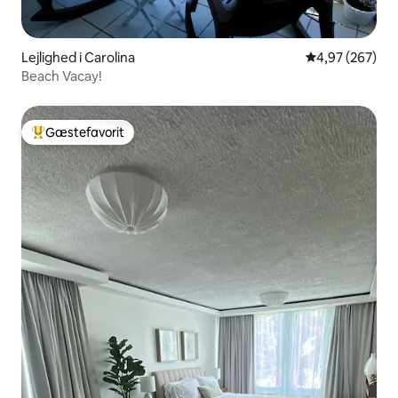
Lejlighed i Carolina
4,97 ud af 5 i
4,97 (267)
Beach Vacay!
Gæstefavorit
Bedste gæstefavorit