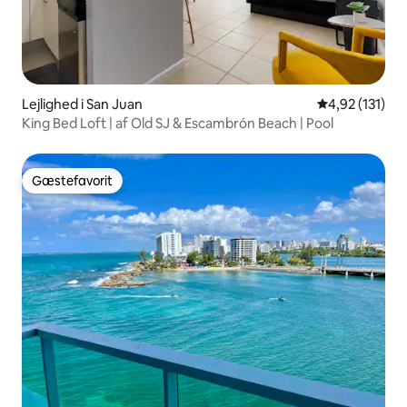
Lejlighed i San Juan
4,92 ud af 5 i
4,92 (131)
King Bed Loft | af Old SJ & Escambrón Beach | Pool
Gæstefavorit
Gæstefavorit