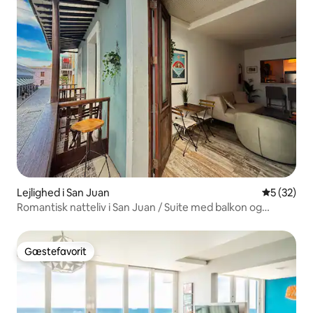
Lejlighed i San Juan
5 ud af 5 
5 (32)
Romantisk natteliv i San Juan / Suite med balkon og
kingsize-dobbeltseng
Gæstefavorit
Gæstefavorit