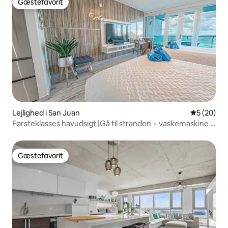
Gæstefavorit
Gæstefavorit
Lejlighed i San Juan
5 ud af 5 
5 (20)
Førsteklasses havudsigt |Gå til stranden + vaskemaskine +
generator
Gæstefavorit
Gæstefavorit