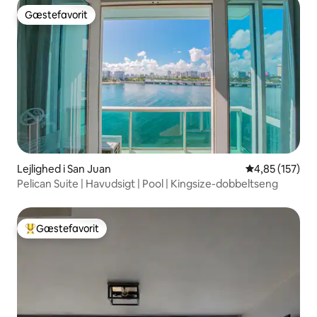
Gæstefavorit
Gæstefavorit
Lejlighed i San Juan
4,85 ud af 5 i
4,85 (157)
Pelican Suite | Havudsigt | Pool | Kingsize-dobbeltseng
Gæstefavorit
Bedste gæstefavorit