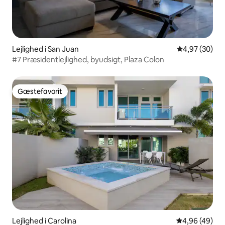
Lejlighed i San Juan
4,97 ud af 5 
4,97 (30)
#7 Præsidentlejlighed, byudsigt, Plaza Colon
Gæstefavorit
Gæstefavorit
Lejlighed i Carolina
4,96 ud af 5 
4,96 (49)