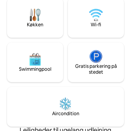
buer, bjælker og original karakter ♦️ A/C,
finder en rummelig
hurtig wi-fi, arbejdsplads, fuldt udstyret
udstyret køkken, e
køkken og vaskeri i nærheden ♦️
badeværelse og en
Fantastisk til familier, par og små
terrasse/linai, hvo
Køkken
Wi-fi
grupper, der gerne vil gå overalt
efter at have ople
Book hos os i dag!
Gratis parkering på
Swimmingpool
stedet
Aircondition
Lejligheder til ugelang udlejning