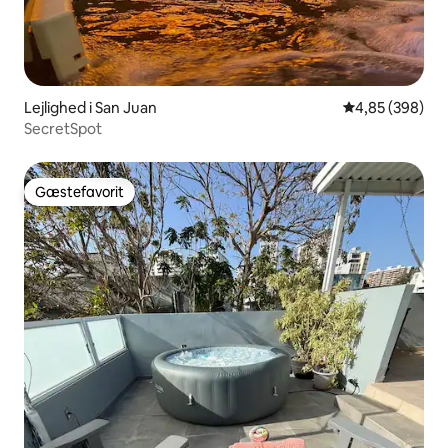
Lejlighed i San Juan
4,85 ud af 5 i
4,85 (398)
SecretSpot
Gæstefavorit
Gæstefavorit