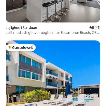
Lejlighed i San Juan
5 ud af 5 
5 (41)
Loft med udsigt over bugten nær Escambron Beach, OSJ
+ Condado
Gæstefavorit
Bedste gæstefavorit