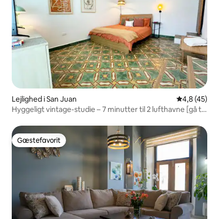
Lejlighed i San Juan
4,8 ud af 5 
4,8 (45)
Hyggeligt vintage-studie – 7 minutter til 2 lufthavne [gå til
tog]
Gæstefavorit
Gæstefavorit