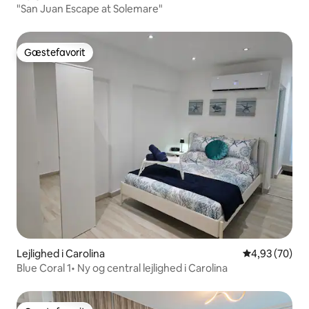
"San Juan Escape at Solemare"
Gæstefavorit
Gæstefavorit
Lejlighed i Carolina
4,93 ud af 5 
4,93 (70)
Blue Coral 1• Ny og central lejlighed i Carolina