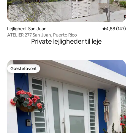
Lejlighed i San Juan
4,88 ud af 5 i
4,88 (147)
ATELIER 277 San Juan, Puerto Rico
Private lejligheder til leje
Gæstefavorit
Gæstefavorit