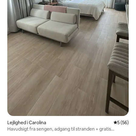
Lejlighed i Carolina
5 ud af 5 
5 (56)
Havudsigt fra sengen, adgang til stranden + gratis
parkering