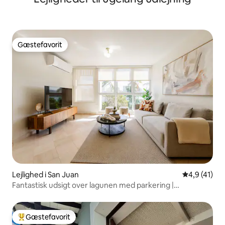
Gæstefavorit
Gæstefavorit
Lejlighed i San Juan
4,9 ud af 5 
4,9 (41)
Fantastisk udsigt over lagunen med parkering |
Generator/cistern
Gæstefavorit
Bedste gæstefavorit