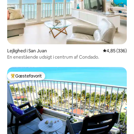
Lejlighed i San Juan
4,85 ud af 5 i
4,85 (336)
En enestående udsigt i centrum af Condado.
Gæstefavorit
Bedste gæstefavorit