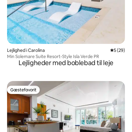
Lejlighed i Carolina
5 ud af 5 
5 (29)
Min Solemare Suite Resort-Style Isla Verde PR
Lejligheder med boblebad til leje
Gæstefavorit
Gæstefavorit