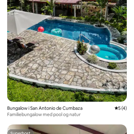
Bungalow i San Antonio de Cumbaza
5 ud af 5
5 (4)
Familiebungalow med pool og natur
Superhost