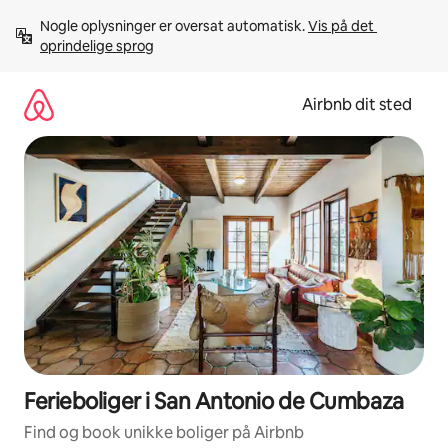
Gå
Nogle oplysninger er oversat automatisk. 
Vis på det 
videre
oprindelige sprog
til
indhold
Airbnb dit sted
Ferieboliger i San Antonio de Cumbaza
Find og book unikke boliger på Airbnb