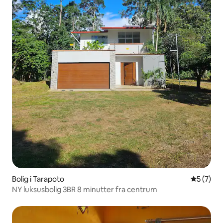
Bolig i Tarapoto
5 ud af 5
5 (7)
NY luksusbolig 3BR 8 minutter fra centrum