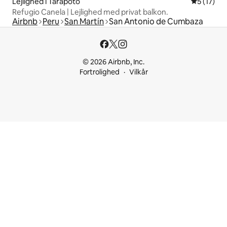
Lejlighed i Tarapoto
5 ud af 5 
5 (17)
Refugio Canela | Lejlighed med privat balkon.
Airbnb
Peru
San Martín
San Antonio de Cumbaza
© 2026 Airbnb, Inc.
Fortrolighed
Vilkår