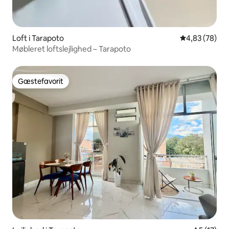
Loft i Tarapoto
4,83 ud af 5 
4,83 (78)
Møbleret loftslejlighed – Tarapoto
Gæstefavorit
Gæstefavorit