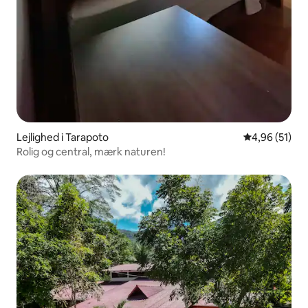
Lejlighed i Tarapoto
4,96 ud af 5 
4,96 (51)
Rolig og central, mærk naturen!