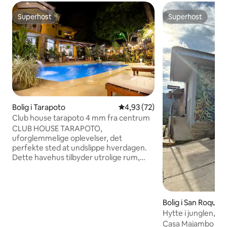
Superhost
Superhost
Superhost
Superhost
Bolig i Tarapoto
4,93 ud af 5 i gennemsnitlig b
4,93 (72)
Club house tarapoto 4 mm fra centrum
CLUB HOUSE TARAPOTO,
uforglemmelige oplevelser, det
perfekte sted at undslippe hverdagen.
Dette havehus tilbyder utrolige rum,
swimmingpool, jacuzzi, vandfald, lejrbål,
sandkasse, børnehus, fronton og meget
mere. Historien fortsætter indenfor
med et stort køkken, spisestue og stue,
Bolig i San Roque
værelser med balkon, op til 7 biler, kun 4
Hytte i junglen, S
minutter fra pladsen i Tarapoto. Med en
Casa Majambo - Et 
fornemmelse af at være på landet, ideel