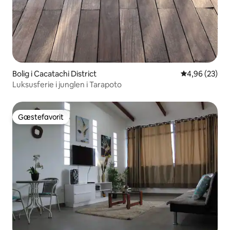
Bolig i Cacatachi District
4,96 ud af 5 
4,96 (23)
Luksusferie i junglen i Tarapoto
Gæstefavorit
Gæstefavorit