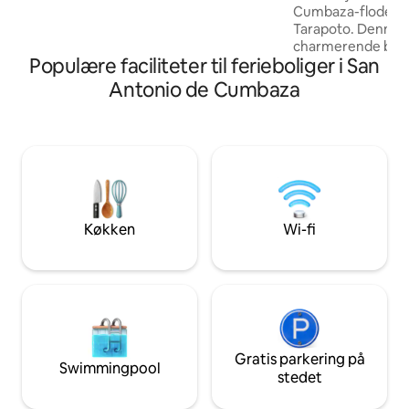
Cumbaza-floden. 
til familier eller en gruppe venner.
Tarapoto. Denne r
Minimum 4 personer og 2 nætter. LEJ EN
charmerende bolig
5-PERSONERS BIL OG PRIVATE TURE
Populære faciliteter til ferieboliger i San
for dem, der ønsk
støjen, indånde ren
Antonio de Cumbaza
den peruvianske jun
Roque de Cumbaza e
kultur og traditio
lokalsamfund, der 
Her flyder livet t
floden, som inviter
bade og øjeblikke 
Køkken
Wi-fi
Gratis parkering på
Swimmingpool
stedet