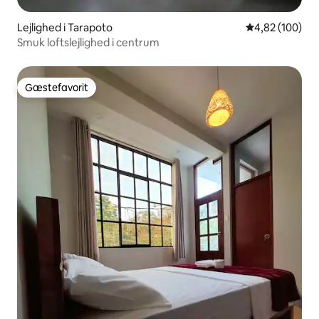
Lejlighed i Tarapoto
4,82 ud af 5 i
4,82 (100)
Smuk loftslejlighed i centrum
Gæstefavorit
Gæstefavorit