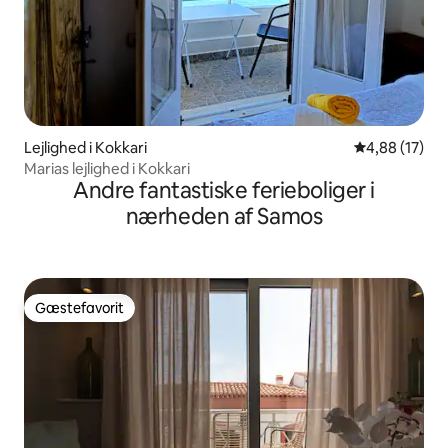
Lejlighed i Kokkari
4,88 ud af 5 
4,88 (17)
Marias lejlighed i Kokkari
Andre fantastiske ferieboliger i
nærheden af Samos
Gæstefavorit
Gæstefavorit