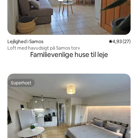
Lejlighed i Samos
4,93 ud af 5 
4,93 (27)
Loft med havudsigt på Samos torv
Familievenlige huse til leje
Superhost
Superhost