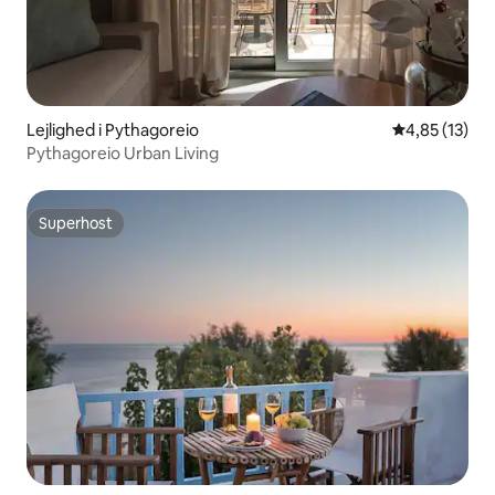
Lejlighed i Pythagoreio
4,85 ud af 5 
4,85 (13)
Pythagoreio Urban Living
Superhost
Superhost