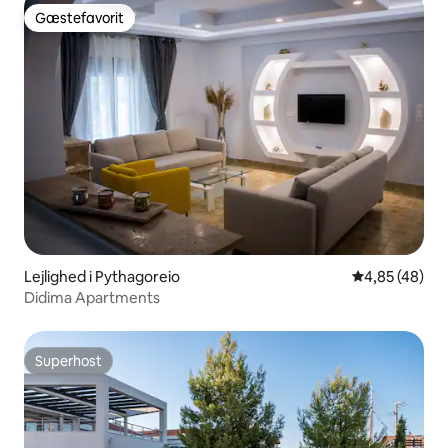
Gæstefavorit
Gæstefavorit
Lejlighed i Pythagoreio
4,85 ud af 5 
4,85 (48)
Didima Apartments
Superhost
Superhost