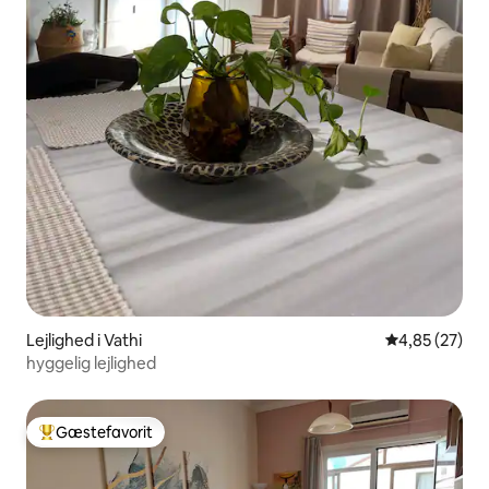
Lejlighed i Vathi
4,85 ud af 5 
4,85 (27)
hyggelig lejlighed
Gæstefavorit
Bedste gæstefavorit