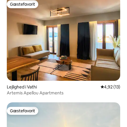
Gæstefavorit
Gæstefavorit
Lejlighed i Vathi
4,92 ud af 5 
4,92 (13)
Artemis Apellou Apartments
Gæstefavorit
Gæstefavorit