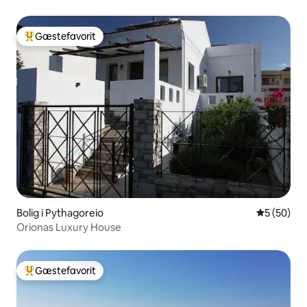
Gæstefavorit
Bedste gæstefavorit
Bolig i Pythagoreio
5 ud af 5 
5 (50)
Orionas Luxury House
Gæstefavorit
Bedste gæstefavorit