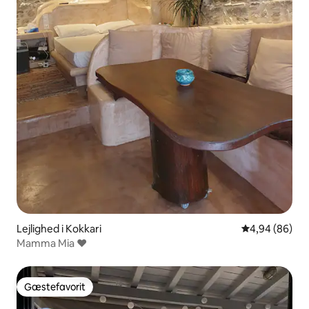
Lejlighed i Kokkari
4,94 ud af 5 
4,94 (86)
Mamma Mia ❤
Gæstefavorit
Gæstefavorit