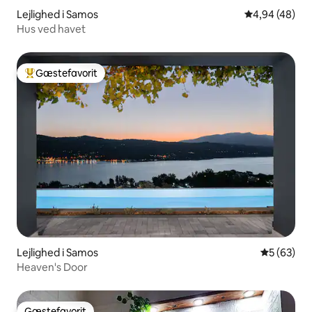
Lejlighed i Samos
4,94 ud af 5 
4,94 (48)
Hus ved havet
Gæstefavorit
Bedste gæstefavorit
Lejlighed i Samos
5 ud af 5 
5 (63)
Heaven's Door
Gæstefavorit