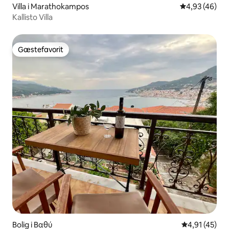
Villa i Marathokampos
4,93 ud af 5 
4,93 (46)
Kallisto Villa
Gæstefavorit
Gæstefavorit
Bolig i Βαθύ
4,91 ud af 5 
4,91 (45)