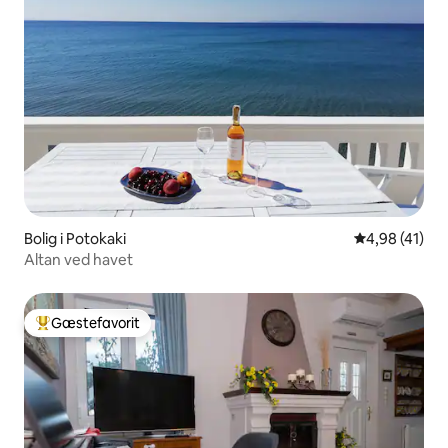
Bolig i Potokaki
4,98 ud af 5 
4,98 (41)
Altan ved havet
Gæstefavorit
Bedste gæstefavorit