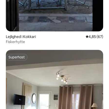
Lejlighed i Kokkari
4,85 ud af 5 
4,85 (67)
Fiskerhytte
Superhost
Superhost