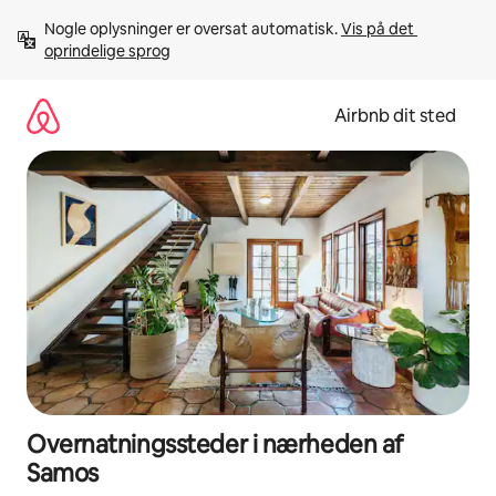
Gå
Nogle oplysninger er oversat automatisk. 
Vis på det 
videre
oprindelige sprog
til
indhold
Airbnb dit sted
Overnatningssteder i nærheden af
Samos