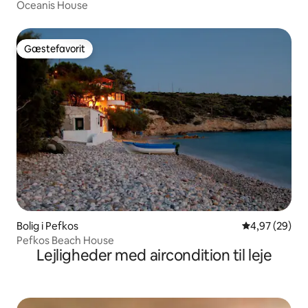
Oceanis House
Gæstefavorit
Gæstefavorit
Bolig i Pefkos
4,97 ud af 5 
4,97 (29)
Pefkos Beach House
Lejligheder med aircondition til leje