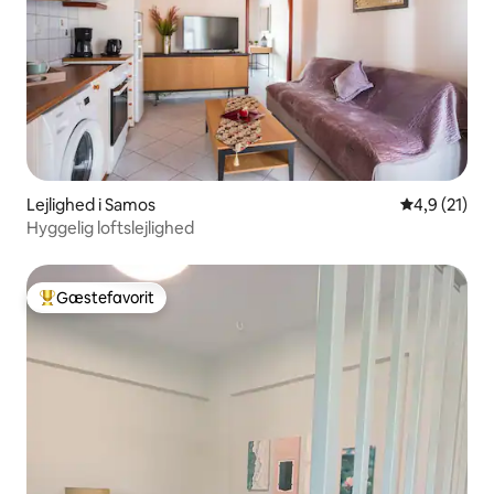
Lejlighed i Samos
4,9 ud af 5 
4,9 (21)
Hyggelig loftslejlighed
Gæstefavorit
Bedste gæstefavorit