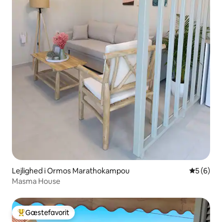
Lejlighed i Ormos Marathokampou
5 ud af 5
5 (6)
Masma House
Gæstefavorit
Bedste gæstefavorit