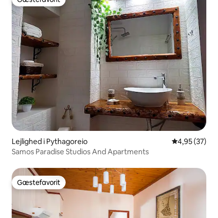
Gæstefavorit
Lejlighed i Pythagoreio
4,95 ud af 5 
4,95 (37)
Samos Paradise Studios And Apartments
Gæstefavorit
Gæstefavorit