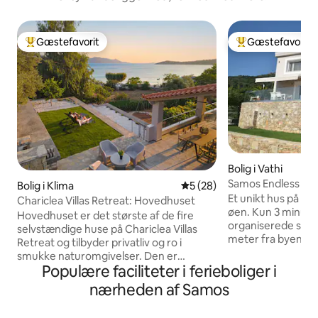
Gæstefavorit
Gæstefavorit
Bedste gæstefavorit
Bedste gæstefavo
Bolig i Vathi
Samos Endless Blu
Bolig i Klima
5 ud af 5 i gennemsnitlig b
5 (28)
Et unikt hus på de
Chariclea Villas Retreat: Hovedhuset
øen. Kun 3 minutt
Hovedhuset er det største af de fire
organiserede str
selvstændige huse på Chariclea Villas
meter fra byens c
Retreat og tilbyder privatliv og ro i
ideelle destinatio
smukke naturomgivelser. Den er
ferie. Den kan rumme op til 5 personer
Populære faciliteter i ferieboliger i
indrettet til op til seks voksne og to børn
og giver gæsterne
og har en hyggelig stue og
nærheden af Samos
bekvemmeligheder,
panoramaudsigt over havet. Den
aircondition. Et 
rummelige spiseplads og det fuldt