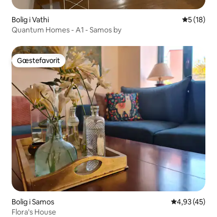
Bolig i Vathi
5 ud af 5 
5 (18)
Quantum Homes - A1 - Samos by
Gæstefavorit
Gæstefavorit
Bolig i Samos
4,93 ud af 5 
4,93 (45)
Flora's House