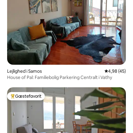
Lejlighed i Samos
4,98 ud af 5 
4,98 (45)
House of Pal: Familiebolig Parkering Centralt i Vathy
Gæstefavorit
Bedste gæstefavorit