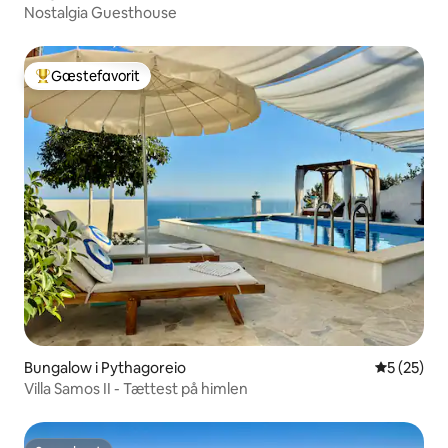
Nostalgia Guesthouse
Gæstefavorit
Bedste gæstefavorit
Bungalow i Pythagoreio
5 ud af 5 
5 (25)
Villa Samos II - Tættest på himlen