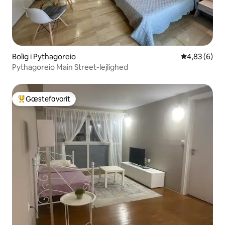
Bolig i Pythagoreio
4,83 ud af 5
4,83 (6)
Pythagoreio Main Street-lejlighed
Gæstefavorit
Bedste gæstefavorit