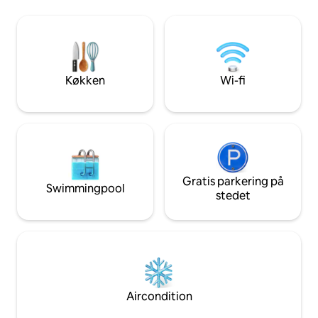
udstyret køkken, 
udstyrede køkken skaber det perfekte
kan omdannes til 
sted til mindeværdige måltider og
spisestue, to kom
sammenkomster. Ejendommen
med dobbeltseng 
omfatter også Eco, Cave of Light og
gæstehuset, der hver især har sin egen
private indgang og parkeringsplads.
Køkken
Wi-fi
Gratis parkering på
Swimmingpool
stedet
Aircondition