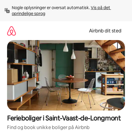
Gå
Nogle oplysninger er oversat automatisk. 
Vis på det 
videre
oprindelige sprog
til
indhold
Airbnb dit sted
Ferieboliger i Saint-Vaast-de-Longmont
Find og book unikke boliger på Airbnb