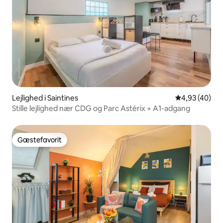
Lejlighed i Saintines
4,93 ud af 5 
4,93 (40)
Stille lejlighed nær CDG og Parc Astérix + A1-adgang
Gæstefavorit
Gæstefavorit