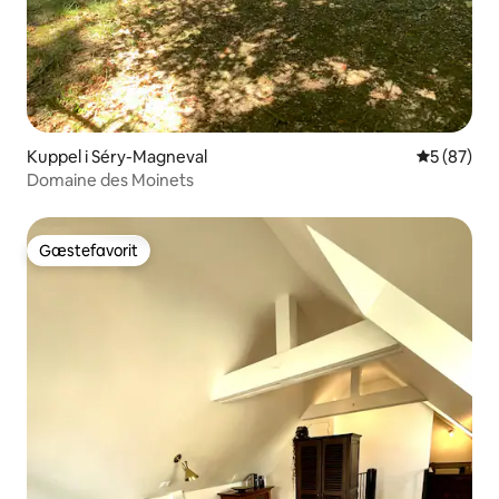
Kuppel i Séry-Magneval
5 ud af 5 
5 (87)
Domaine des Moinets
Gæstefavorit
Gæstefavorit