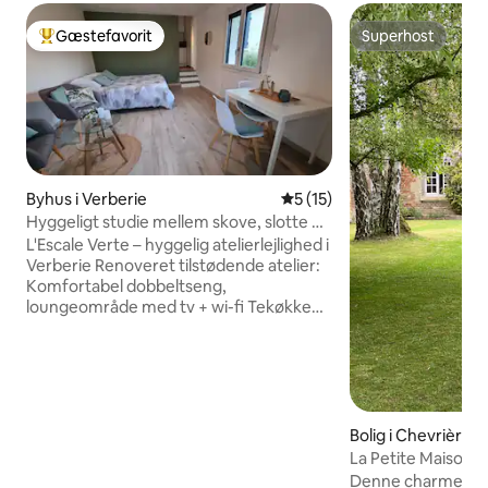
Gæstefavorit
Superhost
Bedste gæstefavorit
Superhost
Byhus i Verberie
5 ud af 5 i gennemsnitlig 
5 (15)
Hyggeligt studie mellem skove, slotte og
Parc Astérix
L'Escale Verte – hyggelig atelierlejlighed i
Verberie Renoveret tilstødende atelier:
Komfortabel dobbeltseng,
loungeområde med tv + wi-fi Tekøkken
(mikrobølgeovn, Senseo, kedel ...) Nyt
badeværelse Privat terrasse med
havemøbler (skærm for privatlivets fred)
Restauranter og butikker inden for
gåafstand Rundt om i USA Roissy CDG
Lufthavn 40 minutter derfra Parc
Bolig i Chevrières
Astérix 30 min derfra Nautik Park 5 min
La Petite Maison -
derfra Compiègne-skoven Slotte
Denne charmerende 300 h