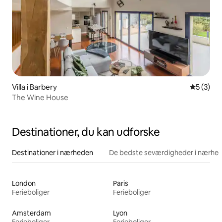
Villa i Barbery
5 ud af 5
5 (3)
The Wine House
Destinationer, du kan udforske
Destinationer i nærheden
De bedste seværdigheder i nærhe
London
Paris
Ferieboliger
Ferieboliger
Amsterdam
Lyon