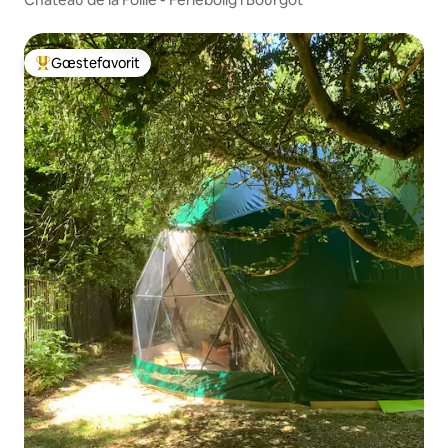
Gæstefavorit
Bedste gæstefavorit