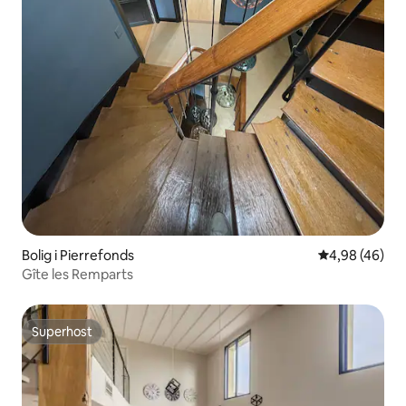
Bolig i Pierrefonds
4,98 ud af 5 
4,98 (46)
Gîte les Remparts
Superhost
Superhost