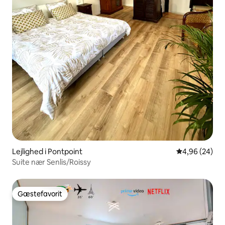
Lejlighed i Pontpoint
4,96 ud af 5 
4,96 (24)
Suite nær Senlis/Roissy
Gæstefavorit
Gæstefavorit