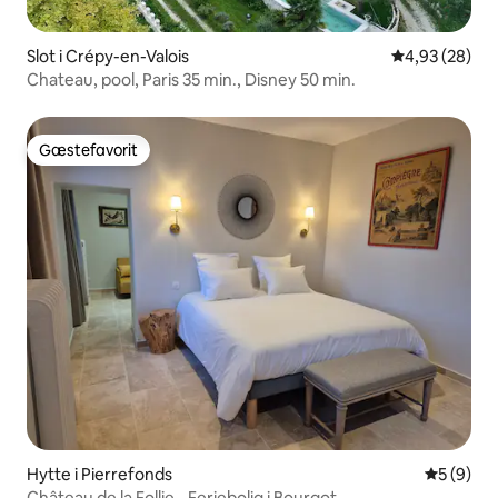
Slot i Crépy-en-Valois
4,93 ud af 5 
4,93 (28)
Chateau, pool, Paris 35 min., Disney 50 min.
Gæstefavorit
Gæstefavorit
Hytte i Pierrefonds
5 ud af 5
5 (9)
Château de la Follie - Feriebolig i Bourgot