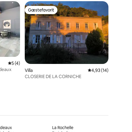
Gæstefavorit
Gæstefavorit
5 ud af 5 i gennemsnitlig bedømmelse, 4 omtaler
5 (4)
rdeaux
7 omtaler
Villa
4,93 ud af 5 i gennem
4,93 (14)
CLOSERIE DE LA CORNICHE
rdeaux
La Rochelle