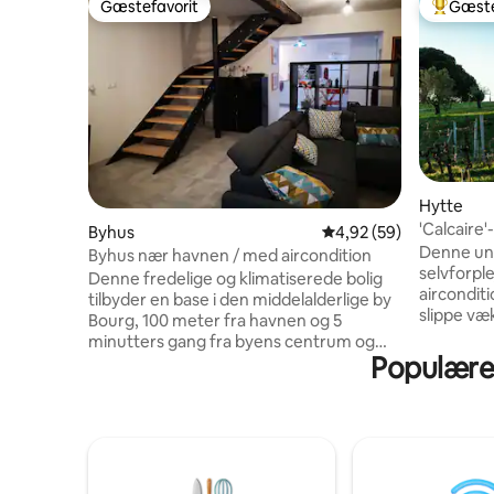
Gæstefavorit
Gæste
Gæstefavorit
Bedste 
Hytte
'Calcaire
Byhus
4,92 ud af 5 i gennem
4,92 (59)
aircondit
Denne uni
Byhus nær havnen / med aircondition
selvforpl
Denne fredelige og klimatiserede bolig
aircondit
tilbyder en base i den middelalderlige by
slippe væ
Bourg, 100 meter fra havnen og 5
på. Slap a
minutters gang fra byens centrum og
og rolige
Populære f
Citadellet. Med sine 3 soveværelser og 4
vinstokke
dobbeltsenge er huset klar til at byde dig
oliventræ
velkommen med familie eller venner.
private t
Ingen have, men Dordognens bredder
landskabet
ligger 1 min. væk. 15 minutter fra Blaye
gennem d
(Vauban citadel og Blaye-Lamarque
skovområd
færge for at få adgang til strande i