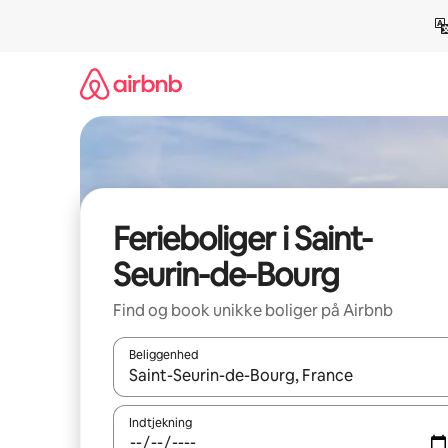
Gå
videre
til
indhold
Ferieboliger i Saint-
Seurin-de-Bourg
Find og book unikke boliger på Airbnb
Beliggenhed
Når resultaterne er tilgængelige, skal du navigere
Indtjekning