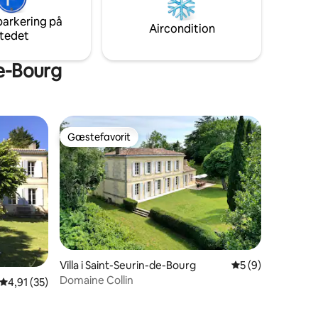
rske
oplader til elbiler, gebyret er 10 €
parkering på
appe af i
Aircondition
tedet
de-Bourg
Gæstefavorit
Gæstefavorit
Villa i Saint-Seurin-de-Bourg
5 ud af 5 i genne
5 (9)
Domaine Collin
5 omtaler
4,91 ud af 5 i gennemsnitlig bedømmelse, 35 omtaler
4,91 (35)