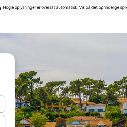
Nogle oplysninger er oversat automatisk. 
Vis på det oprindelige sp
 med piletasterne op og ned eller se mere ved at trykke eller stryge.