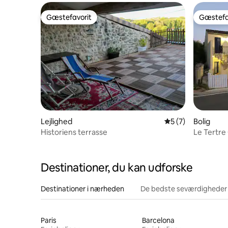
Gæstefavorit
Gæstefa
Gæstefavorit
Gæstefa
Lejlighed
5 ud af 5 i genne
5 (7)
Bolig
Historiens terrasse
Le Tertre
Destinationer, du kan udforske
Destinationer i nærheden
De bedste seværdigheder
Paris
Barcelona