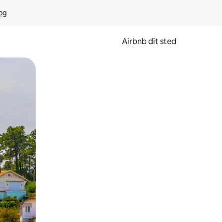
rog
Airbnb dit sted