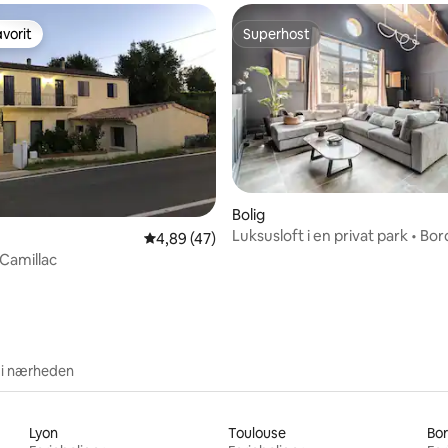
vorit
Superhost
vorit
Superhost
Bolig
Luksusloft i en privat park • Bo
msnitlig bedømmelse, 7 omtaler
4,89 ud af 5 i gennemsnitlig bedømmelse, 4
4,89 (47)
 Camillac
 i nærheden
Lyon
Toulouse
Bo