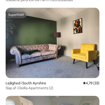
Superhost
Superhost
Lejlighed i South Ayrshire
4,79 ud af 5 
4,79 (33)
Slap af i DeiRa Apartments (2)