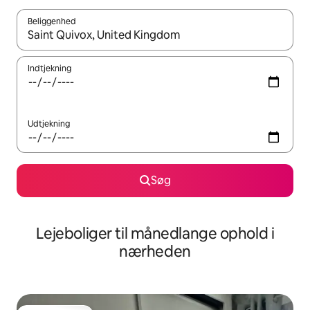
Beliggenhed
Når resultaterne er tilgængelige, skal du navigere med piletaste
Indtjekning
Udtjekning
Søg
Lejeboliger til månedlange ophold i
nærheden