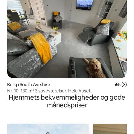
Bolig i South Ayrshire
5 ud af 5
5 (3)
Nr. 10. 130 m² 3 soveværelser. Hele huset.
Hjemmets bekvemmeligheder og gode
månedspriser