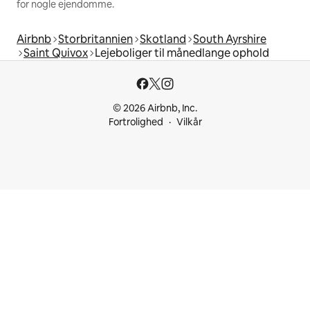
for nogle ejendomme.
Airbnb
Storbritannien
Skotland
South Ayrshire
Saint Quivox
Lejeboliger til månedlange ophold
© 2026 Airbnb, Inc.
Fortrolighed
Vilkår