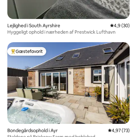
Lejlighed i South Ayrshire
4,9 ud af 5 
4,9 (30)
Hyggeligt ophold i nærheden af Prestwick Lufthavn
Gæstefavorit
Bedste gæstefavorit
Bondegårdsophold i Ayr
4,97 ud af 5 
4,97 (73)
Staldene på Brickrow Farm med boblebad