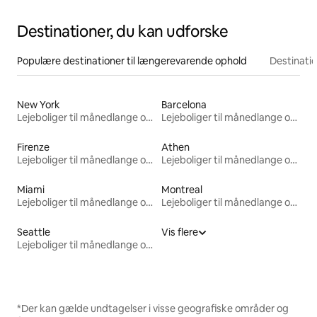
Destinationer, du kan udforske
Populære destinationer til længerevarende ophold
Destinati
New York
Barcelona
Lejeboliger til månedlange ophold
Lejeboliger til månedlange ophold
Firenze
Athen
Lejeboliger til månedlange ophold
Lejeboliger til månedlange ophold
Miami
Montreal
Lejeboliger til månedlange ophold
Lejeboliger til månedlange ophold
Seattle
Vis flere
Lejeboliger til månedlange ophold
*Der kan gælde undtagelser i visse geografiske områder og