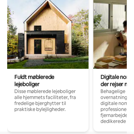
Fuldt møblerede
Digitale noma
lejeboliger
der rejser me
Disse møblerede lejeboliger
Behagelige
alle hjemmets faciliteter, fra
overnatningsmu
fredelige bjerghytter til
digitale nomad
praktiske bylejligheder.
professionelle
fjernarbejde, m
dedikerede ar