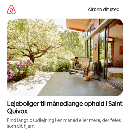
Gå
videre
Airbnb dit sted
til
indhold
Lejeboliger til månedlange ophold i Saint
Quivox
Find langtidsudlejning i en måned eller mere, der føles
som dit hjem.