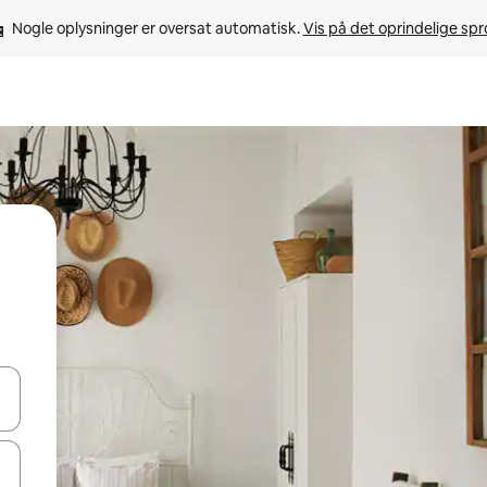
Nogle oplysninger er oversat automatisk. 
Vis på det oprindelige sp
 med piletasterne op og ned eller se mere ved at trykke eller stryge.