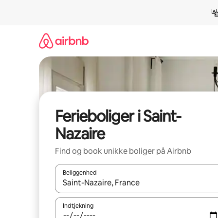
Gå
videre
til
indhold
Ferieboliger i Saint-
Nazaire
Find og book unikke boliger på Airbnb
Beliggenhed
Når resultaterne er tilgængelige, skal du navigere
Indtjekning