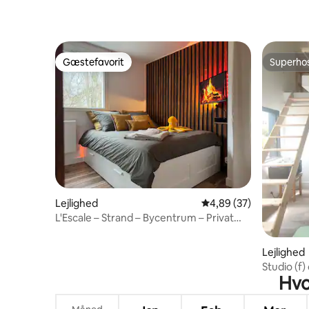
Gæstefavorit
Superho
Gæstefavorit
Superho
Lejlighed
4,89 ud af 5 i gennem
4,89 (37)
L'Escale – Strand – Bycentrum – Privat
parkering
Lejlighed
Studio (f
Hvo