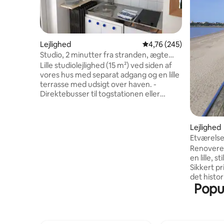
Lejlighed
4,76 ud af 5 i gennems
4,76 (245)
Studio, 2 minutter fra stranden, ægte
seng
Lille studiolejlighed (15 m²) ved siden af
vores hus med separat adgang og en lille
terrasse med udsigt over haven. -
Direktebusser til togstationen eller
universitetet, gratis parkering - 50 m
væk, den overvågede strand i Saint-
Nazaire (den sødeste med sit fyrtårn) og
Lejlighed
strandbar om sommeren,
Etværelse
toldembedsmændenes sti. 500 m væk:
privat cy
Renoveret 
bageri, apotek, dagligvarebutik,
en lille, s
blomsterhandler, frisør, slagter og café. –
Sikkert pri
BEMÆRK: Der er IKKE et fjernsyn som
det histor
sådan, men en skærm, hvor du kan caste
Popul
bevaret 
fra din telefon eller computer.
smukke hu
gang fra h
Commando