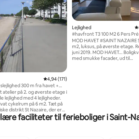
nitlig bedømmelse, 245 omtaler
Lejlighed
4
#havfront T3 100 M2 6 Pers Prés
Pornichet
MOD HAVET #SAINT NAZAIRE 
m2, luksus, på øverste etage. R
juni 2019. MOD HAVET... Boligkvarter
med smukke facader, ud til
strandpromenaden, Saint Naza
og fiskerierne. Hvordan kan ma
forelske sig i et sådant sted. På 2
4,94 ud af 5 i gennemsnitlig bedømmelse, 17
4,94 (171)
lille ejendom med kun 3 boliger. Denn
slejlighed 300 m fra havet +
lejlighed vil fortrylle dig. Mege
kelrum
atelier på 2. og øverste etage i
stue / opholdsstue med udsigt
tille lejlighed med 4 lejligheder.
havet, moderne køkken, 2 sove
vat cykelrum på 6 m2. Tæt på
et med havudsigt, badeværelse,
iske distrikt St Nazaire, der er
Meget lyst.
ære faciliteter til ferieboliger i Saint-N
fra bombningen med sine
se fra før krigen. 5 minutters
avet, 10 minutter fra Place du
 og dens barer og