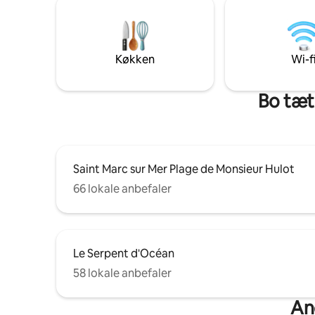
restaurant
smukke re
Brière)... Restaurant, pizzeriaer, creperie
og superm
gang.
Køkken
Wi-f
Bo tæt
Saint Marc sur Mer Plage de Monsieur Hulot
66 lokale anbefaler
Le Serpent d'Océan
58 lokale anbefaler
And