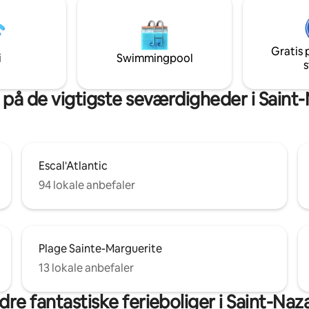
er. Ideel til at besøge vores
gion (La Baule, Saint-Brevin, La
arked inden for 2 minutters
Gratis 
i
Swimmingpool
s
 på de vigtigste seværdigheder i Saint-
Escal'Atlantic
94 lokale anbefaler
Plage Sainte-Marguerite
13 lokale anbefaler
re fantastiske ferieboliger i Saint-Naz