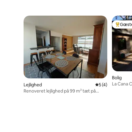
Gæste
Bedste 
Bolig
La Cana C
Lejlighed
5 ud af 5 i genne
5 (4)
havudsigt
Renoveret lejlighed på 99 m² tæt på
havet, 3 soveværelser