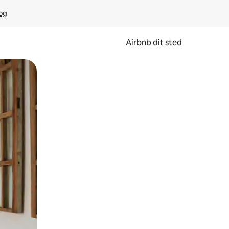
rog
Airbnb dit sted