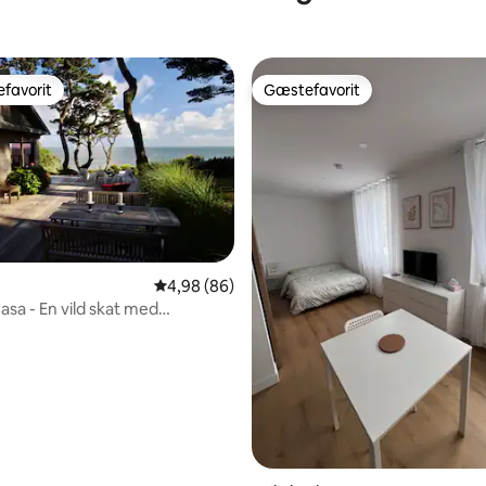
favorit
Gæstefavorit
gæstefavorit
Gæstefavorit
4,98 ud af 5 i gennemsnitlig bedømmelse, 8
4,98 (86)
asa - En vild skat med
msnitlig bedømmelse, 4 omtaler