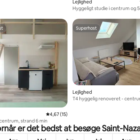
Lejlighed
Hyggeligt studie i centrum og 
havet
st
Superhost
st
Superhost
snitlig bedømmelse, 37 omtaler
Lejlighed
T4 hyggelig renoveret - centru
Saint-Nazaire
4,67 ud af 5 i gennemsnitlig bedømmelse, 1
4,67 (15)
) centrum, strand 6 min
rnår er det bedst at besøge Saint-Naza