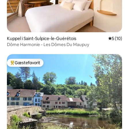
Kuppel i Saint-Sulpice-le-Guérétois
5 ud af 5 
5 (10)
Dôme Harmonie - Les Dômes Du Maupuy
Gæstefavorit
Bedste gæstefavorit