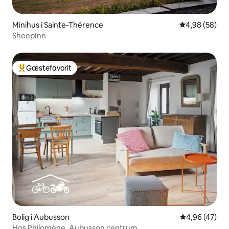
Minihus i Sainte-Thérence
4,98 ud af 5 
4,98 (58)
SheepInn
Gæstefavorit
Bedste gæstefavorit
Bolig i Aubusson
4,96 ud af 5 
4,96 (47)
Hos Philomène, Aubusson centrum