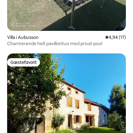
Villa i Aubusson
4,94 ud af 5 
4,94 (17)
Charmerende helt pavillonhus med privat pool
Gæstefavorit
Gæstefavorit