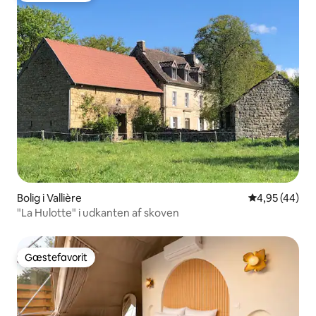
Bolig i Vallière
4,95 ud af 5 
4,95 (44)
"La Hulotte" i udkanten af skoven
Gæstefavorit
Gæstefavorit