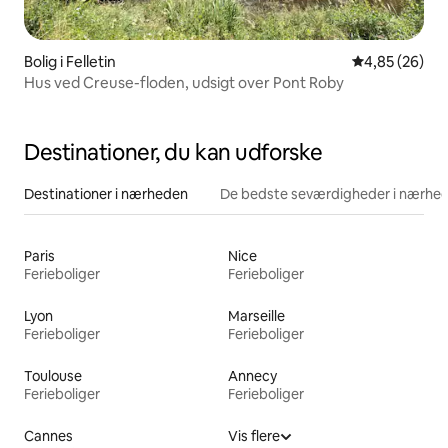
Bolig i Felletin
4,85 ud af 5 
4,85 (26)
Hus ved Creuse-floden, udsigt over Pont Roby
Destinationer, du kan udforske
Destinationer i nærheden
De bedste seværdigheder i nærhe
Paris
Nice
Ferieboliger
Ferieboliger
Lyon
Marseille
Ferieboliger
Ferieboliger
Toulouse
Annecy
Ferieboliger
Ferieboliger
Cannes
Vis flere