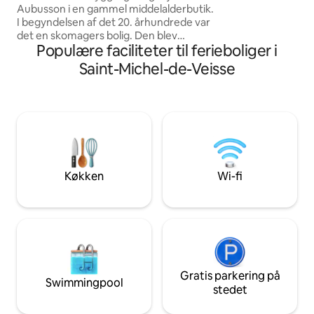
...
Aubusson i en gammel middelalderbutik.
I begyndelsen af det 20. århundrede var
det en skomagers bolig. Den blev
Populære faciliteter til ferieboliger i
renoveret med god smag i 2025 og
tilbyder sine midlertidige beboere
Saint-Michel-de-Veisse
komfort og førsteklasses indretning.
Udstyret køkken, hyggelig stue, stort
fladskærms-tv, komfortabelt
soveværelse med queensize-dobbelt
seng, badeværelseshåndklæder og
sengetøj medfølger,
velkomstprodukter. Perfekt til et
hyggeligt ophold i gobelinens
Køkken
Wi-fi
hovedstad, som du kan besøge til fods.
Gratis parkering på
Swimmingpool
stedet