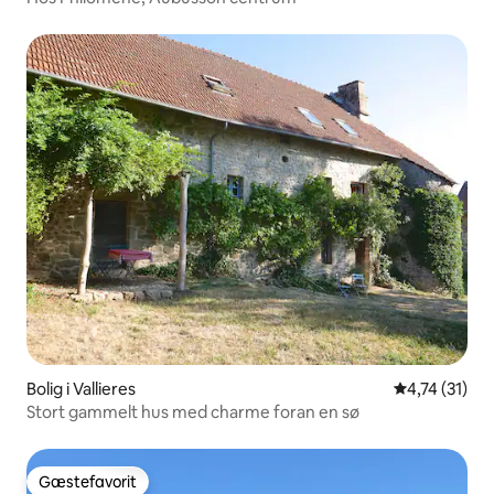
Bolig i Vallieres
4,74 ud af 5
4,74 (31)
Stort gammelt hus med charme foran en sø
Gæstefavorit
Gæstefavorit