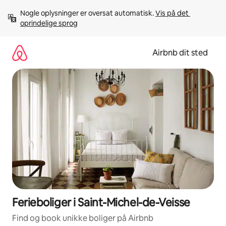
Gå
Nogle oplysninger er oversat automatisk. 
Vis på det 
videre
oprindelige sprog
til
indhold
Airbnb dit sted
Ferieboliger i Saint-Michel-de-Veisse
Find og book unikke boliger på Airbnb