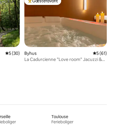
Gæstefavorit
Bedste gæstefavorit
5 ud af 5 i gennemsnitlig bedømmelse, 30 omtaler
5 (30)
Byhus
5 ud af 5 i gennem
5 (61)
La Cadurcienne "Love room" Jacuzzi &
0 omtaler
hemmeligt rum
seille
Toulouse
ieboliger
Ferieboliger