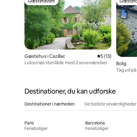
Gæstefavorit
Gæstefa
Gæstefavorit
Gæstefa
Gæstehus i Cazillac
5 ud af 5 i gennem
5 (13)
Luksuriøs stenlåde med 2 soveværelser
Bolig
Tag ud på
Destinationer, du kan udforske
Destinationer i nærheden
De bedste seværdigheder
Paris
Barcelona
Ferieboliger
Ferieboliger