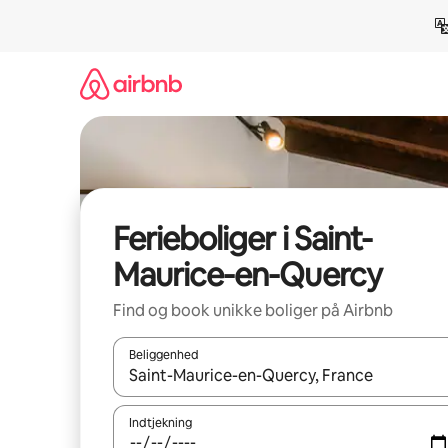
Gå
videre
til
indhold
Ferieboliger i Saint-
Maurice-en-Quercy
Find og book unikke boliger på Airbnb
Beliggenhed
Når resultaterne er tilgængelige, skal du navigere
Indtjekning