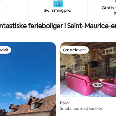
x og dens marked lørdag
en dialog med stedets historie.
Gratis 
i
Swimmingpool
s
ntastiske ferieboliger i Saint-Maurice-
vorit
Gæstefavorit
vorit
Gæstefavorit
msnitlig bedømmelse, 9 omtaler
Bolig
Smukt hus med karakter