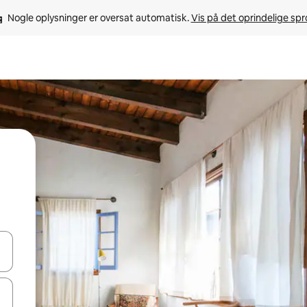
Nogle oplysninger er oversat automatisk. 
Vis på det oprindelige sp
 med piletasterne op og ned eller se mere ved at trykke eller stryge.