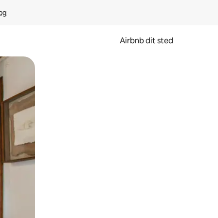
rog
Airbnb dit sted