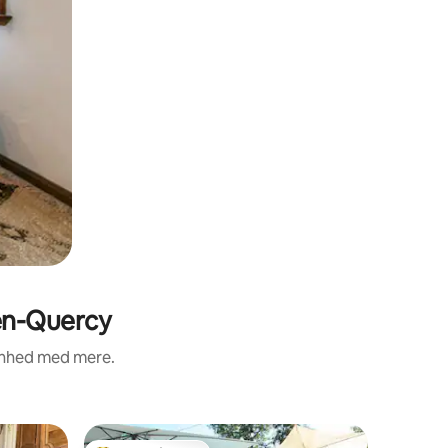
-en-Quercy
renhed med mere.
Trætops