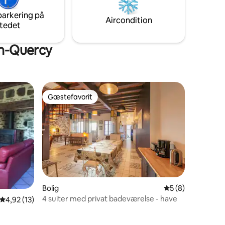
parkering på
Aircondition
tedet
en-Quercy
Gæstefavorit
Gæstefavorit
Bolig
5 ud af 5 i genne
5 (8)
4 suiter med privat badeværelse - have
4,92 ud af 5 i gennemsnitlig bedømmelse, 13 omtaler
4,92 (13)