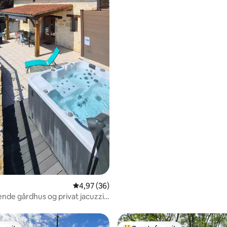
4,97 ud af 5 i gennemsnitlig bedømmelse, 3
4,97 (36)
de gårdhus og privat jacuzzi |
gt