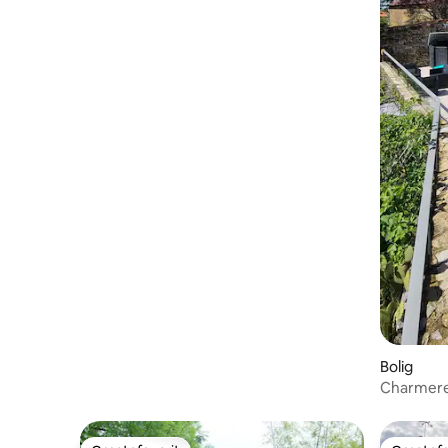
Bolig
Charmeren
180° udsi