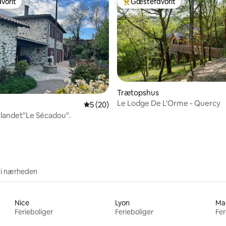
vorit
Gæstefavorit
vorit
Bedste gæstefavorit
snitlig bedømmelse, 13 omtaler
Trætopshus
Le Lodge De L'Orme - Quercy
5 ud af 5 i gennemsnitlig bedømmelse, 2
5 (20)
 landet"Le Sécadou".
 i nærheden
Nice
Lyon
Mar
Ferieboliger
Ferieboliger
Fer