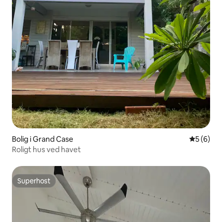
Bolig i Grand Case
5 ud af 5
5 (6)
Roligt hus ved havet
Superhost
Superhost