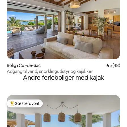
Bolig i Cul-de-Sac
5 ud af 5 
5 (48)
Adgang til vand, snorklingudstyr og kajakker
Andre ferieboliger med kajak
Gæstefavorit
Bedste gæstefavorit