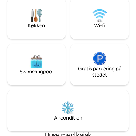
fiskestang og endda 2 kajakker. Du kan
afslapning og øeve
gå til mange nærliggende restauranter,
The Bay Villas' nye
dagligvarebutikker og andre butikker.
ikke omtaler endn
Offentlig transport er også få skridt væk.
Køkken
Wi-fi
Gratis parkering på
Swimmingpool
stedet
Aircondition
Huse med kajak