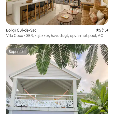
Bolig i Cul-de-Sac
5 ud af 5 
5 (15)
Villa Coco • 3BR, kajakker, havudsigt, opvarmet pool, AC
Superhost
Superhost