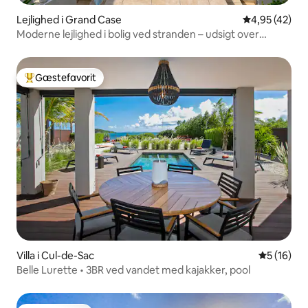
Lejlighed i Grand Case
4,95 ud af 5 
4,95 (42)
Moderne lejlighed i bolig ved stranden – udsigt over
bakkerne
Gæstefavorit
Bedste gæstefavorit
Villa i Cul-de-Sac
5 ud af 5 
5 (16)
Belle Lurette • 3BR ved vandet med kajakker, pool