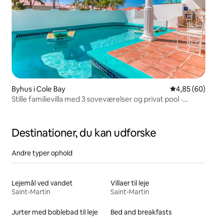
Byhus i Cole Bay
4,85 ud af 5 
4,85 (60)
Stille familievilla med 3 soveværelser og privat pool ·
Pelican Key
Destinationer, du kan udforske
Andre typer ophold
Lejemål ved vandet
Villaer til leje
Saint-Martin
Saint-Martin
Jurter med boblebad til leje
Bed and breakfasts