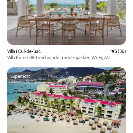
Villa i Cul-de-Sac
5 ud af 5 
5 (36)
Villa Pure • 3BR ved vandet med kajakker, Wi-Fi, AC
Superhost
Superhost