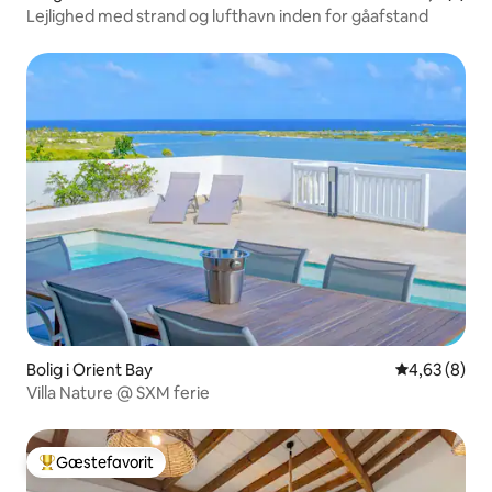
Lejlighed med strand og lufthavn inden for gåafstand
Bolig i Orient Bay
4,63 ud af 5
4,63 (8)
Villa Nature @ SXM ferie
Gæstefavorit
Bedste gæstefavorit