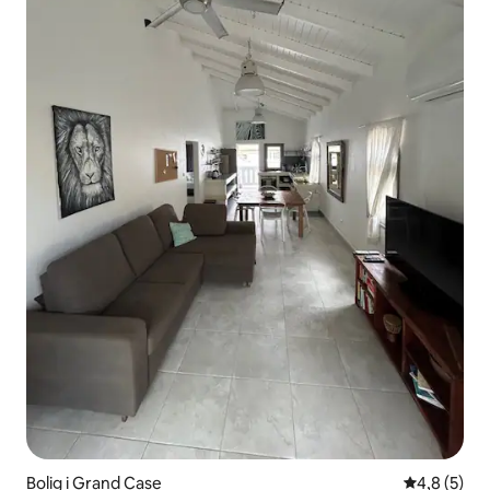
Bolig i Grand Case
4,8 ud af 5
4,8 (5)