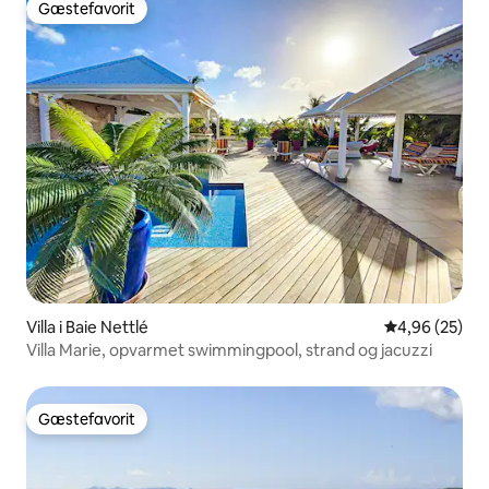
Gæstefavorit
Gæstefavorit
Villa i Baie Nettlé
4,96 ud af 5 
4,96 (25)
Villa Marie, opvarmet swimmingpool, strand og jacuzzi
Gæstefavorit
Gæstefavorit