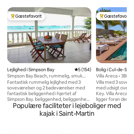
Gæstefavorit
Gæstefavorit
Bedste gæstefavorit
Bedste gæstefavo
Lejlighed i Simpson Bay
5 ud af 5 i gennemsnitlig be
5 (154)
Bolig i Cul-de-Sac
Simpson Bay Beach, rummelig, smuk
Villa Areca • 3BR
udsigt!
kajakker, WiFi, AC
Fantastisk rummelig lejlighed med 3
Villa med 3 sovev
soveværelser og 2 badeværelser med
med udsigt over øe
fantastisk beliggenhed i hjertet af
Key. Villa Areca er
Simpson Bay. beliggenhed, beliggenhed,
ligger foran den 
Populære faciliteter i lejeboliger med
beliggenhed midt i det hele. Lige på
Cul-de-sac-bugt i 
tværs af den 4 km lange smukke
beliggenhed ved v
kajak i Saint-Martin
Simpson Bay Beach, den ligger ikke
nyde en fantastisk
direkte på stranden, men 25 skridt væk.
adgang til vandet. Villaen ligger i Cul-de-
Alle strandfornødenheder er der for at
sac Bay med udsig
nyde, strandstole, snorkeludstyr,
Pinel og Little Key 