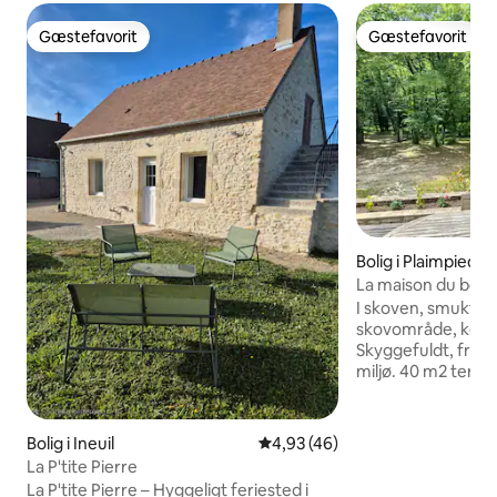
Gæstefavorit
Gæstefavorit
Gæstefavorit
Gæstefavorit
Bolig i Plaimpied-
La maison du bois 10 minutter fra
Bourges 10 min A 
I skoven, smukt hus
skovområde, køli
Skyggefuldt, frede
miljø. 40 m2 terr
Skovbevokset grun
landsby med alle
Dejlig restaurant! 
Bolig i Ineuil
4,93 ud af 5 i gennemsnitlig b
4,93 (46)
minutter fra Bour
La P'tite Pierre
d'Auron-søen, Ber
La P'tite Pierre – Hyggeligt feriested i