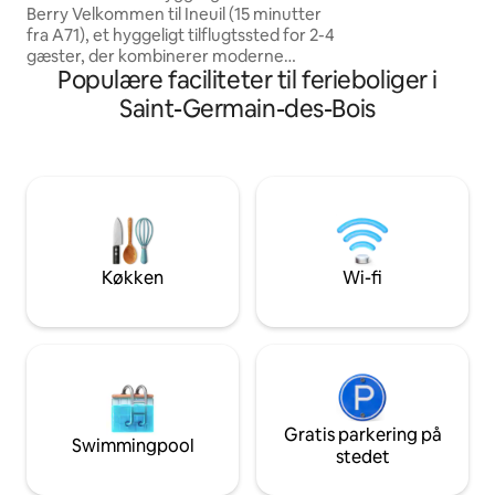
Bourges (dens kate
Berry Velkommen til Ineuil (15 minutter
Noirlac-klosteret, 
fra A71), et hyggeligt tilflugtssted for 2-4
St. Amandois og S
gæster, der kombinerer moderne
Ankomst/afrejse p
Populære faciliteter til ferieboliger i
komfort og charme. Boligen: Lys stue,
åbent køkken, rummeligt soveværelse
Saint-Germain-des-Bois
(queensize-dobbeltseng) og en sikker
privat gårdhave – perfekt til børn og
kæledyr. I nærheden: Noirlac-klosteret,
Virlay-søen (vandsport), Berry-kanalen
og Tronçais-skoven. Gourmetgodbid:
Hjemmelavede pizzaer fås på
anmodning (book venligst 48 timer i
forvejen).
Køkken
Wi-fi
Gratis parkering på
Swimmingpool
stedet