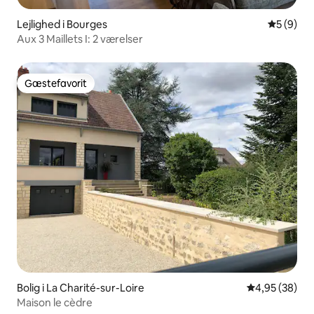
Lejlighed i Bourges
5 ud af 5
5 (9)
Aux 3 Maillets I: 2 værelser
Gæstefavorit
Gæstefavorit
Bolig i La Charité-sur-Loire
4,95 ud af 5 
4,95 (38)
Maison le cèdre