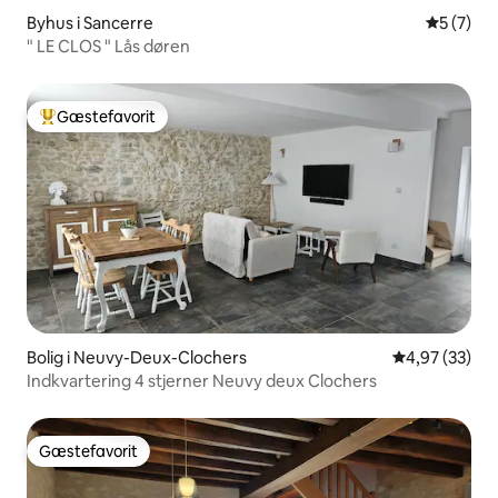
Byhus i Sancerre
5 ud af 5
5 (7)
" LE CLOS " Lås døren
Gæstefavorit
Bedste gæstefavorit
Bolig i Neuvy-Deux-Clochers
4,97 ud af 5 
4,97 (33)
Indkvartering 4 stjerner Neuvy deux Clochers
Gæstefavorit
Gæstefavorit