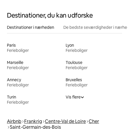
Destinationer, du kan udforske
Destinationer i nærheden
De bedste seværdigheder i nærhe
Paris
Lyon
Ferieboliger
Ferieboliger
Marseille
Toulouse
Ferieboliger
Ferieboliger
Annecy
Bruxelles
Ferieboliger
Ferieboliger
Turin
Vis flere
Ferieboliger
Airbnb
Frankrig
Centre-Val de Loire
Cher
Saint-Germain-des-Bois