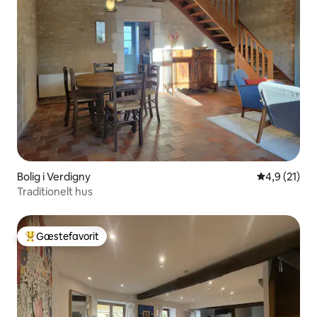
Bolig i Verdigny
4,9 ud af 5 
4,9 (21)
Traditionelt hus
Gæstefavorit
Bedste gæstefavorit