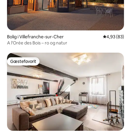
Bolig i Villefranche-sur-Cher
4,93 ud af 5 
4,93 (83)
A l'Orée des Bois – ro og natur
Gæstefavorit
Gæstefavorit