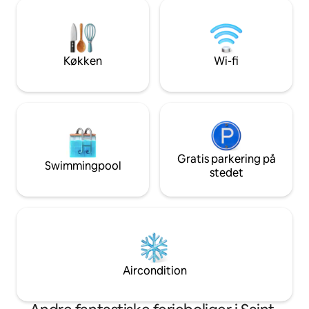
efteråret eller hyggeligt ved siden af
rummeligt badevæ
juletræet med familien om vinteren.
køkken, åben stue
Saint Robert, en af "Les Plus Beaux
træningsrum.
Villages des France", ligger kun få
minutter væk eller 20 minutters gang
Køkken
Wi-fi
væk.
Gratis parkering på
Swimmingpool
stedet
Aircondition