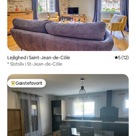
Lejlighed i Saint-Jean-de-Côle
5 ud af 5 
5 (12)
* Slotsliv i St-Jean-de-Côle
Gæstefavorit
Bedste gæstefavorit