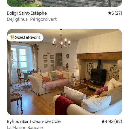
Bolig i Saint-Estèphe
5 ud af 5 
5 (27)
Dejligt hus i Périgord vert
Gæstefavorit
Bedste gæstefavorit
Byhus i Saint-Jean-de-Côle
4,93 ud af 5 
4,93 (82)
La Maison Bancale