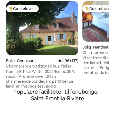
Gæstefavorit
Gæstefavorit
Bedste gæstefavorit
Bedste gæstefavo
Bolig i Nanthiat
Charmerende fløj i
Vi ser frem til at 
Bolig i Coubjours
4,96 ud af 5 i gennemsnitlig be
4,96 (137)
den karakteristiske
Charmerende traditionelt hus, fælles
hjertet af Perigor
luksuspool
Kom til Efterår/Vinter 2025/6 med 30 %
omfattende haver 
rabat! (Allerede anvendt) En
at slappe af, eller
charmerende bondegård på 10 hektar
dig længere væk, 
land i en misundelsesværdig
vandreture fra hove
Populære faciliteter til ferieboliger i
beliggenhed med enestående udsigt.
charmerende fløj 
Kan nydes når som helst på året. Søg
soveværelse på fø
Saint-Front-la-Rivière
efter orkideer om foråret; slap af ved
tilstødende duehus
den (fælles) infinity-pool om sommeren;
arbejdsværelse ell
nyd stegt kød og kastanjer i pejsen om
mens stueetagen 