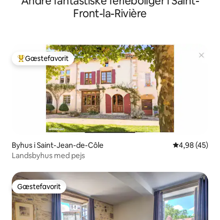
Andre fantastiske ferieboliger i Saint-
Front-la-Rivière
Gæstefavorit
Bedste gæstefavorit
Byhus i Saint-Jean-de-Côle
4,98 ud af 5 
4,98 (45)
Landsbyhus med pejs
Gæstefavorit
Gæstefavorit