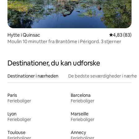
Hytte i Quinsac
4,83 ud af 5 
4,83 (83)
Moulin 10 minutter fra Brantôme i Périgord. 3 stjerner
Destinationer, du kan udforske
Destinationer i nærheden
De bedste seværdigheder i nærhe
Paris
Barcelona
Ferieboliger
Ferieboliger
Lyon
Marseille
Ferieboliger
Ferieboliger
Toulouse
Annecy
Ferieboliger
Ferieboliger