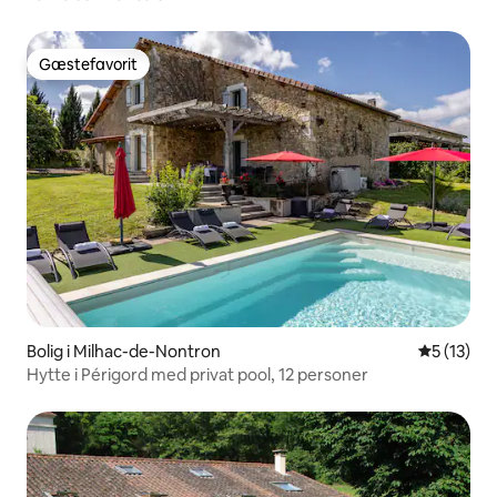
Gæstefavorit
Gæstefavorit
Bolig i Milhac-de-Nontron
5 ud af 5 
5 (13)
Hytte i Périgord med privat pool, 12 personer