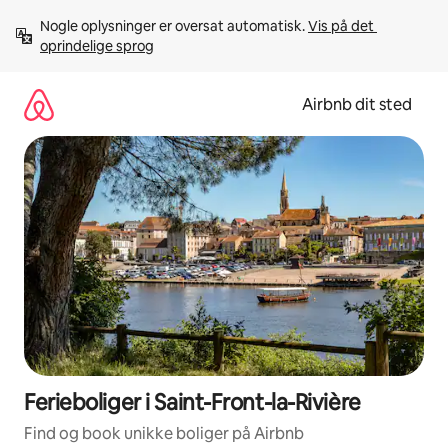
Gå
Nogle oplysninger er oversat automatisk. 
Vis på det 
videre
oprindelige sprog
til
indhold
Airbnb dit sted
Ferieboliger i Saint-Front-la-Rivière
Find og book unikke boliger på Airbnb