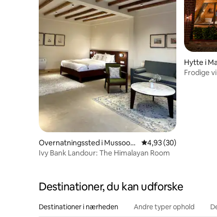
Hytte i Ma
Frodige v
Mussoori
Overnatningssted i Mussoori
4,93 ud af 5 i gennem
4,93 (30)
e
Ivy Bank Landour: The Himalayan Room
Destinationer, du kan udforske
Destinationer i nærheden
Andre typer ophold
D