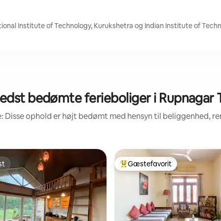
onal Institute of Technology, Kurukshetra og Indian Institute of Tech
edst bedømte ferieboliger i Rupnagar T
: Disse ophold er højt bedømt med hensyn til beliggenhed, 
st
Gæstefavorit
st
Bedste gæstefavorit