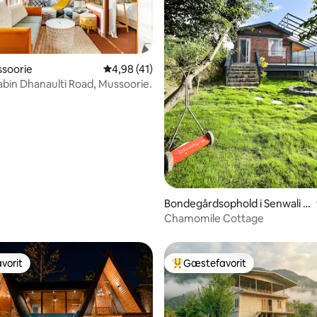
snitlig bedømmelse, 36 omtaler
ssoorie
4,98 ud af 5 i gennemsnitlig bedømmelse, 4
4,98 (41)
abin Dhanaulti Road, Mussoorie.
Bondegårdsophold i Senwali P
atali
Chamomile Cottage
vorit
Gæstefavorit
vorit
Bedste gæstefavorit