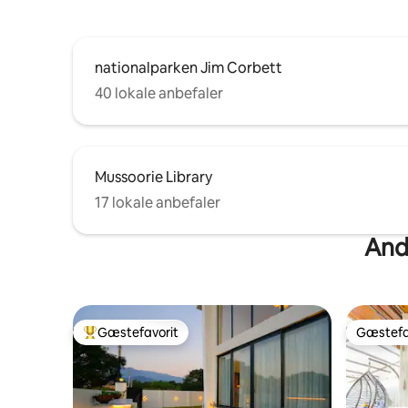
nationalparken Jim Corbett
40 lokale anbefaler
Mussoorie Library
17 lokale anbefaler
Andr
Gæstefavorit
Gæstefa
Bedste gæstefavorit
Gæstefa