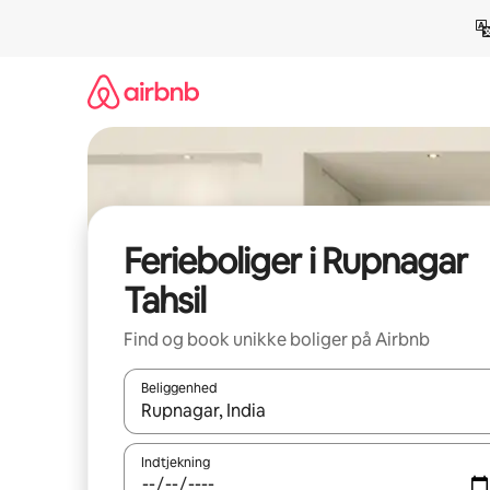
Gå
videre
til
indhold
Ferieboliger i Rupnagar
Tahsil
Find og book unikke boliger på Airbnb
Beliggenhed
Når resultaterne er tilgængelige, skal du navigere
Indtjekning