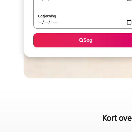
Udtjekning
Søg
Kort over