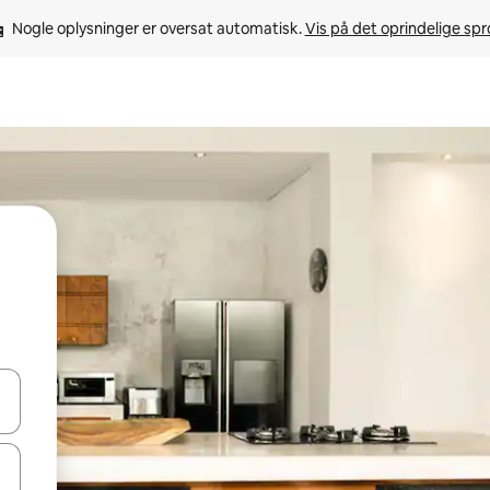
Nogle oplysninger er oversat automatisk. 
Vis på det oprindelige sp
 med piletasterne op og ned eller se mere ved at trykke eller stryge.