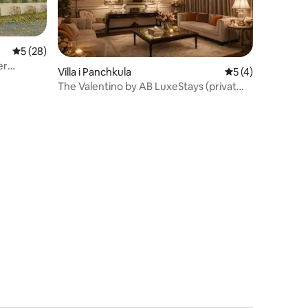
5 ud af 5 i gennemsnitlig bedømmelse, 28 omtaler
5 (28)
er
Villa i Panchkula
5 ud af 5 i genne
5 (4)
komne
The Valentino by AB LuxeStays (privat
7 omtaler
villa)