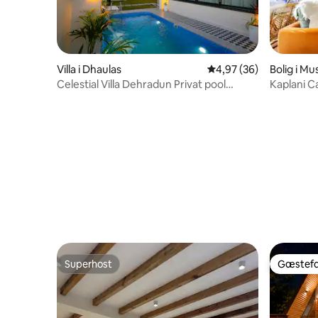
Villa i Dhaulas
4,97 ud af 5 i gennem
4,97 (36)
Bolig i Mu
Celestial Villa Dehradun Privat pool
Kaplani C
retreat
Superhost
Gæstefa
Superhost
Gæstefa