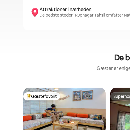
Attraktioner i nærheden
De bedste steder i Rupnagar Tahsil omfatter Nati
De b
Gæster er enige
Gæstefavorit
Superho
Bedste gæstefavorit
Superho