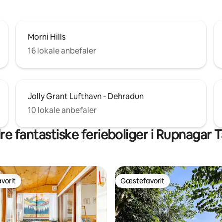
Morni Hills
16 lokale anbefaler
Jolly Grant Lufthavn - Dehradun
10 lokale anbefaler
e fantastiske ferieboliger i Rupnagar T
vorit
Gæstefavorit
vorit
Gæstefavorit