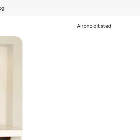
rog
Airbnb dit sted