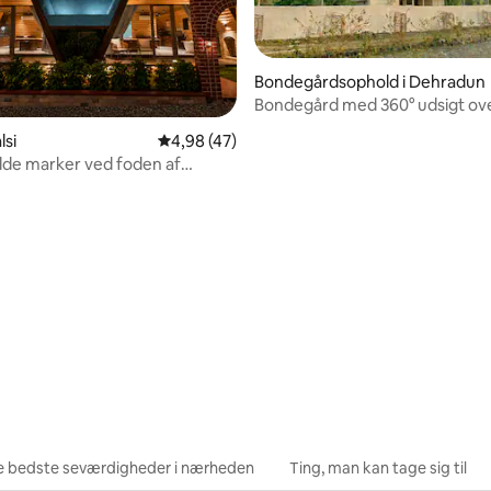
Bondegårdsophold i Dehradun
Bondegård med 360° udsigt ov
bjergene, hvor kæledyr er vel
lsi
4,98 ud af 5 i gennemsnitlig bedømmelse, 4
4,98 (47)
ilde marker ved foden af
e
snitlig bedømmelse, 30 omtaler
e bedste seværdigheder i nærheden
Ting, man kan tage sig til