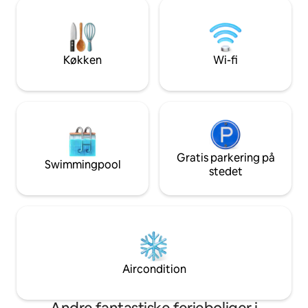
Ellers er huset omgivet af skov og
robåden eller nyd
grønne områder. En mindre flod at fiske i
terrassen. Hytten ligger kun 15 minutter
er et par hundrede meter.
fra Falun og 45 m
Svømmeplads inden for 5 km. Adgang til
Alpin.
enklere udendørs fitnesscenter,
Køkken
Wi-fi
træsauna, to gode cykler at låne.
Gratis parkering på
Swimmingpool
stedet
Aircondition