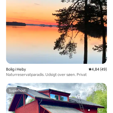
Bolig i Heby
4,84 ud af 5 
4,84 (49)
Naturreservatparadis. Udsigt over søen. Privat
Superhost
Superhost