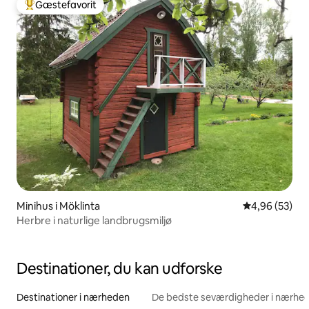
Gæstefavorit
Bedste gæstefavorit
Minihus i Möklinta
4,96 ud af 5 
4,96 (53)
Herbre i naturlige landbrugsmiljø
Destinationer, du kan udforske
Destinationer i nærheden
De bedste seværdigheder i nærhe