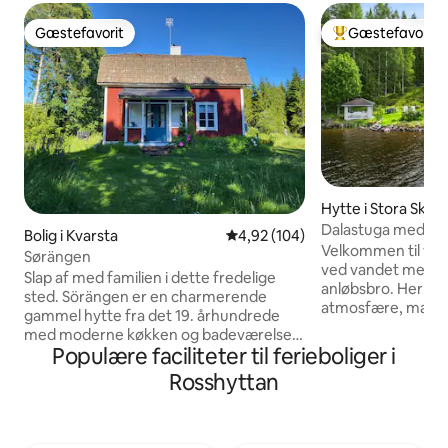
Gæstefavorit
Gæstefavorit
Gæstefavorit
Bedste gæstefavo
Hytte i Stora Sked
Dalastuga med sø
Bolig i Kvarsta
4,92 ud af 5 i gennemsnitlig be
4,92 (104)
Velkommen til vore
Sørängen
ved vandet med sa
Slap af med familien i dette fredelige
anløbsbro. Her kan
sted. Sörängen er en charmerende
atmosfære, magisk
gammel hytte fra det 19. århundrede
fiskeri lige uden for døren
med moderne køkken og badeværelse.
er det muligt at s
Populære faciliteter til ferieboliger i
Andre værelser er blevet renoveret,
vand fra anløbsbroe
men har bevaret deres gamle charme.
Rosshyttan
det, og der er skil
Åben pejs og også brændeovn. Huset
Omgivelserne best
ligger i forbindelse med en anden
svampeskove med 
ejendom, hvor der er får og kyllinger.
Om sommeren kan