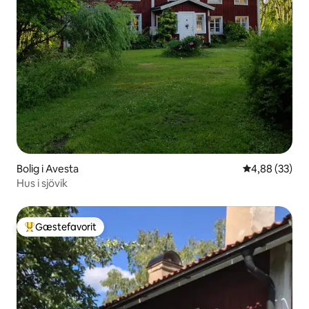
Bolig i Avesta
4,88 ud af 5 
4,88 (33)
Hus i sjövik
Gæstefavorit
Bedste gæstefavorit