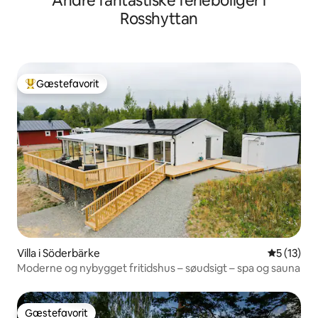
Andre fantastiske ferieboliger i
Rosshyttan
Gæstefavorit
Bedste gæstefavorit
Villa i Söderbärke
5 ud af 5 
5 (13)
Moderne og nybygget fritidshus – søudsigt – spa og sauna
Gæstefavorit