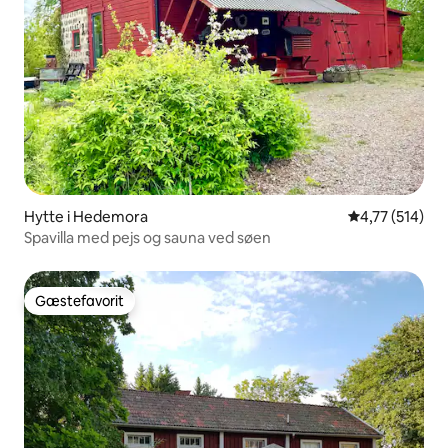
Hytte i Hedemora
4,77 ud af 5 i
4,77 (514)
Spavilla med pejs og sauna ved søen
Gæstefavorit
Gæstefavorit