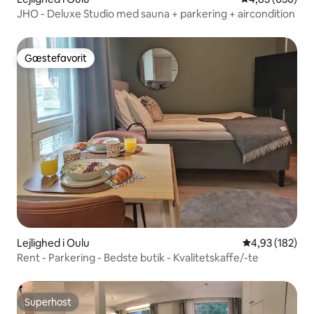
JHO - Deluxe Studio med sauna + parkering + aircondition
Gæstefavorit
Gæstefavorit
Lejlighed i Oulu
4,93 ud af 5 i
4,93 (182)
Rent - Parkering - Bedste butik - Kvalitetskaffe/-te
Superhost
Superhost