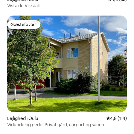
Vista de Viskaali
Gæstefavorit
Gæstefavorit
Lejlighed i Oulu
4,8 ud af 5 i
4,8 (114)
Vidunderlig perle! Privat gård, carport og sauna