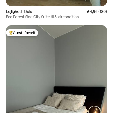
Lejlighed i Oulu
4,96 ud af 5 i
4,96 (180)
Eco Forest Side City Suite til 5, aircondition
Gæstefavorit
Bedste gæstefavorit