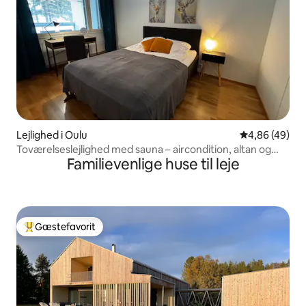
Lejlighed i Oulu
4,86 ud af 5 
4,86 (49)
Toværelseslejlighed med sauna – aircondition, altan og
Familievenlige huse til leje
parkeringsplads
Gæstefavorit
Bedste gæstefavorit