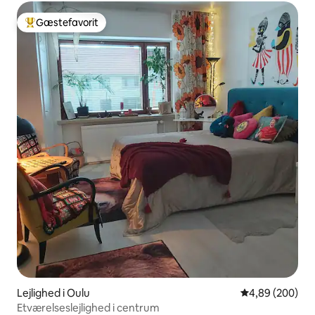
Gæstefavorit
Bedste gæstefavorit
Lejlighed i Oulu
4,89 ud af 5 i
4,89 (200)
Etværelseslejlighed i centrum