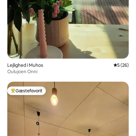
Lejlighed i Muhos
5 ud af 5 
5 (26)
Oulujoen Onni
Gæstefavorit
Bedste gæstefavorit