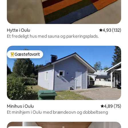
Hytte i Oulu
4,93 ud af 5 i
4,93 (132)
Et fredeligt hus med sauna og parkeringsplads.
Gæstefavorit
Bedste gæstefavorit
Minihus i Oulu
4,89 ud af 5 
4,89 (75)
Et minihjem i Oulu med brændeovn og dobbeltseng