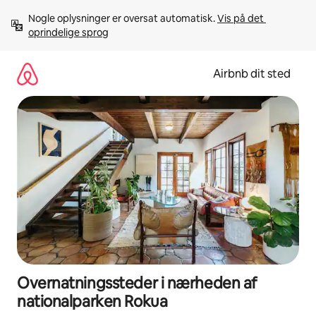
Gå
Nogle oplysninger er oversat automatisk. 
Vis på det 
videre
oprindelige sprog
til
indhold
Airbnb dit sted
Overnatningssteder i nærheden af
nationalparken Rokua