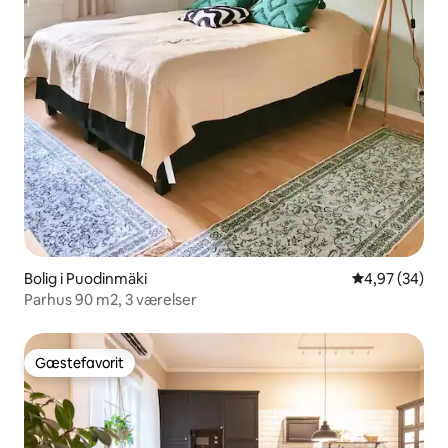
Bolig i Puodinmäki
4,97 ud af 5 
4,97 (34)
Parhus 90 m2, 3 værelser
Gæstefavorit
Gæstefavorit