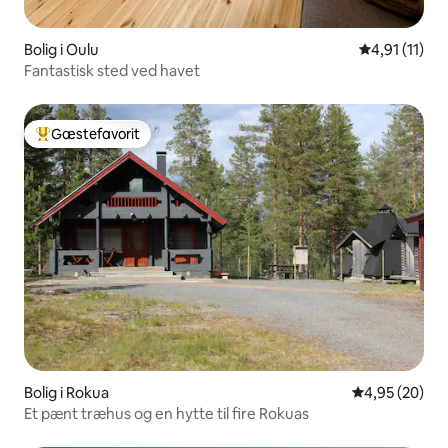
Bolig i Oulu
4,91 ud af 5
4,91 (11)
Fantastisk sted ved havet
Gæstefavorit
Bedste gæstefavorit
Bolig i Rokua
4,95 ud af 5 
4,95 (20)
Et pænt træhus og en hytte til fire Rokuas