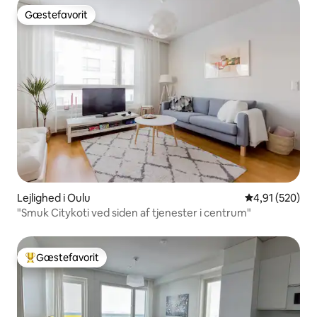
Gæstefavorit
Gæstefavorit
Lejlighed i Oulu
4,91 ud af 5 i
4,91 (520)
"Smuk Citykoti ved siden af tjenester i centrum"
Gæstefavorit
Bedste gæstefavorit