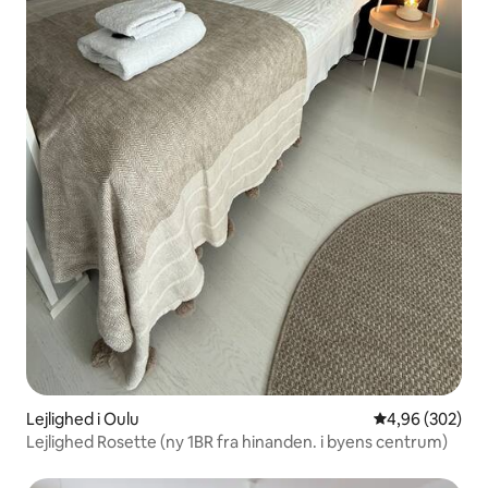
Lejlighed i Oulu
4,96 ud af 5 i
4,96 (302)
Lejlighed Rosette (ny 1BR fra hinanden. i byens centrum)