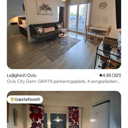
Lejlighed i Oulu
4,95 ud af 5 i
4,95 (321)
Oulu City Gem: GRATIS parkeringsplads, 4 sengepladser +
wi-fi
Gæstefavorit
Bedste gæstefavorit