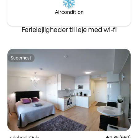
Aircondition
Ferielejligheder til leje med wi-fi
Superhost
Superhost
Lejlighed i Oulu
4,85 ud af 5 i
4,85 (650)