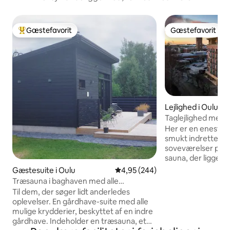
Gæstefavorit
Gæstefavorit
Bedste gæstefavorit
Gæstefavorit
Lejlighed i Oulu
Taglejlighed med 
Her er en eneståe
smukt indrettet le
soveværelser på 
sauna, der ligger 
centrum. OPLADNING AF ELBIL 10
Gæstesuite i Oulu
4,95 ud af 5 i gennemsnitlig be
4,95 (244)
EUR/dag. En unik t
Træsauna i baghaven med alle
vender mod syd, e
krydderier
Til dem, der søger lidt anderledes
Store vinduer og e
oplevelser. En gårdhave-suite med alle
balkonen giver en 
mulige krydderier, beskyttet af en indre
plads. Moderne lejlighed med
gårdhave. Indeholder en træsauna, et
aircondition med pl