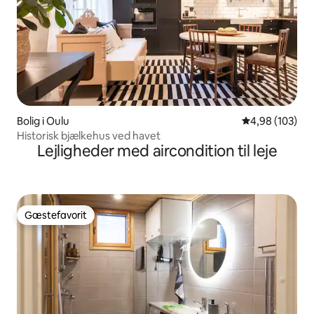
Bolig i Oulu
4,98 ud af 5 i
4,98 (103)
Historisk bjælkehus ved havet
Lejligheder med aircondition til leje
Gæstefavorit
Gæstefavorit