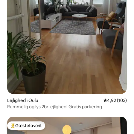
Lejlighed i Oulu
4,92 ud af 5 i
4,92 (103)
Rummelig og lys 2br lejlighed. Gratis parkering.
Gæstefavorit
Bedste gæstefavorit