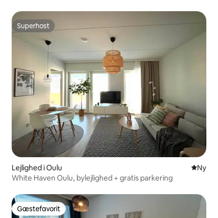
Superhost
Superhost
Lejlighed i Oulu
Nyt ove
Ny
White Haven Oulu, bylejlighed + gratis parkering
Gæstefavorit
Gæstefavorit