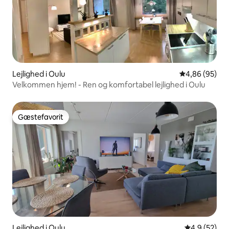
Lejlighed i Oulu
4,86 ud af 5 
4,86 (95)
Velkommen hjem! - Ren og komfortabel lejlighed i Oulu
Gæstefavorit
Gæstefavorit
Lejlighed i Oulu
4,9 ud af 5 
4,9 (52)