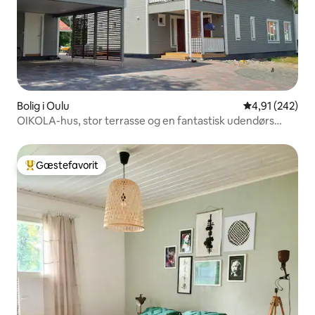
Bolig i Oulu
4,91 ud af 5 i
4,91 (242)
OIKOLA-hus, stor terrasse og en fantastisk udendørs
sauna
Gæstefavorit
Bedste gæstefavorit