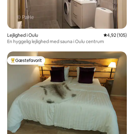
Lejlighed i Oulu
4,92 ud af 5 i
4,92 (105)
En hyggelig lejlighed med sauna i Oulu centrum
Gæstefavorit
Bedste gæstefavorit