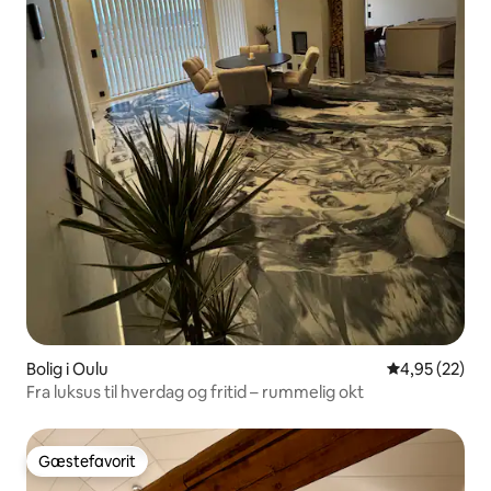
Bolig i Oulu
4,95 ud af 5 
4,95 (22)
Fra luksus til hverdag og fritid – rummelig okt
Gæstefavorit
Gæstefavorit