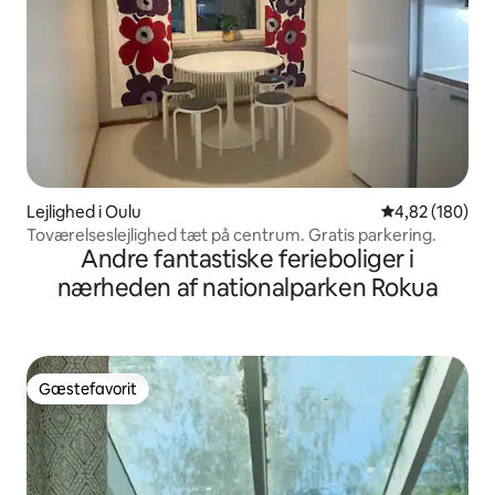
Lejlighed i Oulu
4,82 ud af 5 i
4,82 (180)
Toværelseslejlighed tæt på centrum. Gratis parkering.
Andre fantastiske ferieboliger i
nærheden af nationalparken Rokua
Gæstefavorit
Gæstefavorit