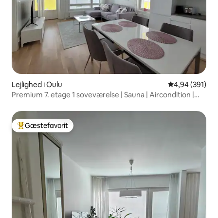
Lejlighed i Oulu
4,94 ud af 5 i
4,94 (391)
Premium 7. etage 1 soveværelse | Sauna | Aircondition |
Elbilparkering
Gæstefavorit
Bedste gæstefavorit