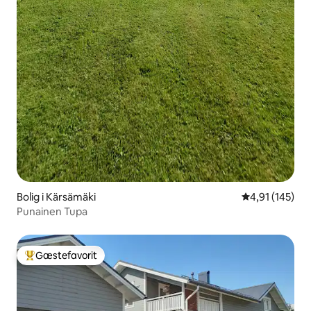
Bolig i Kärsämäki
4,91 ud af 5 i
4,91 (145)
Punainen Tupa
Gæstefavorit
Bedste gæstefavorit