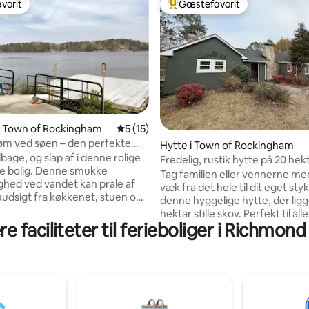
vorit
Gæstefavorit
vorit
Bedste gæstefavorit
snitlig bedømmelse, 20 omtaler
 i Town of Rockingham
5 ud af 5 i gennemsnitlig bedømmelse, 1
5 (15)
øm ved søen – den perfekte
Hytte i Town of Rockingham
lbage, og slap af i denne rolige
Fredelig, rustik hytte på 20 hekt
lde bolig. Denne smukke
dam.
Tag familien eller vennerne m
ighed ved vandet kan prale af
væk fra det hele til dit eget sty
dsigt fra køkkenet, stuen og
denne hyggelige hytte, der ligg
set. Vågn op til solopgangen
hektar stille skov. Perfekt til alle
ke Ledbetter Lake. Lukket
e faciliteter til ferieboliger i Richmon
søger ro, privatliv og smukke 
ed udendørs
landskaber. Denne bolig tilbyder alt, hvad
ingskameraer.
du skal bruge til at slappe af og
brikbygning fra 1880'erne
genoplade, mens du er tæt på
til lejligheder. Beliggende tæt
restauranter og shopping. Nyd f
ner i Southern Pines og
solnedgange over dammen, lyd
m. Meget tæt på restauranter
fugle og den slags ro, du kun ka