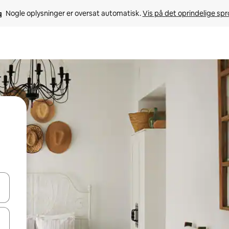
Nogle oplysninger er oversat automatisk. 
Vis på det oprindelige sp
 med piletasterne op og ned eller se mere ved at trykke eller stryge.