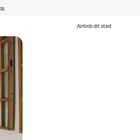
rog
Airbnb dit sted