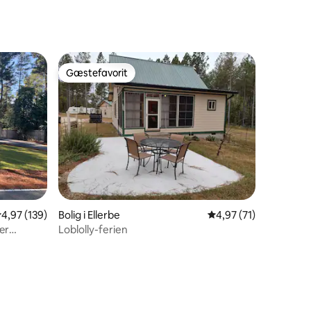
4 omtaler
Gæstefavorit
Gæstefavorit
,97 ud af 5 i gennemsnitlig bedømmelse, 139 omtaler
4,97 (139)
Bolig i Ellerbe
4,97 ud af 5 i gennem
4,97 (71)
ær
Loblolly-ferien