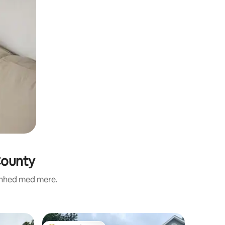
County
renhed med mere.
Lejlighed