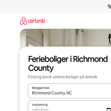
Gå
videre
til
indhold
Ferieboliger i Richmond
County
Find og book unikke boliger på Airbnb
Beliggenhed
Når resultaterne er tilgængelige, skal du navigere
Indtjekning