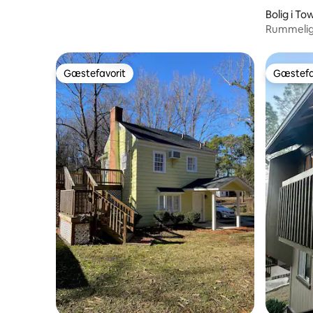
Bolig i T
Rummeligt
hektar me
Gæstefavorit
Gæstefa
Gæstefavorit
Gæstefa