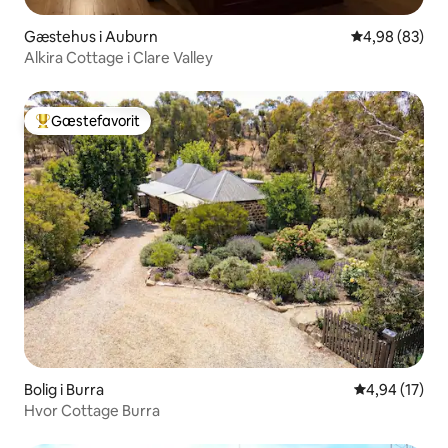
Gæstehus i Auburn
4,98 ud af 5 
4,98 (83)
Alkira Cottage i Clare Valley
Gæstefavorit
Bedste gæstefavorit
Bolig i Burra
4,94 ud af 5 
4,94 (17)
Hvor Cottage Burra