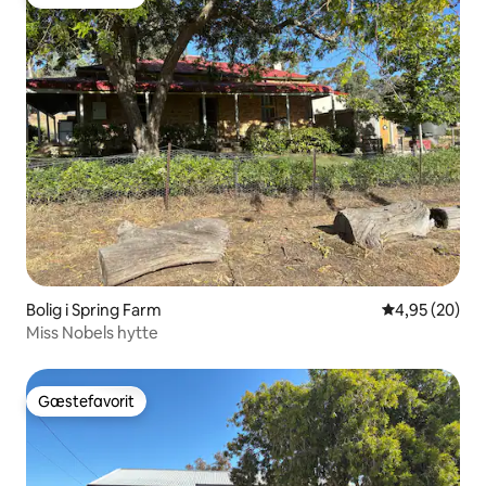
Gæstefavorit
Bolig i Spring Farm
4,95 ud af 5 
4,95 (20)
Miss Nobels hytte
Gæstefavorit
Gæstefavorit