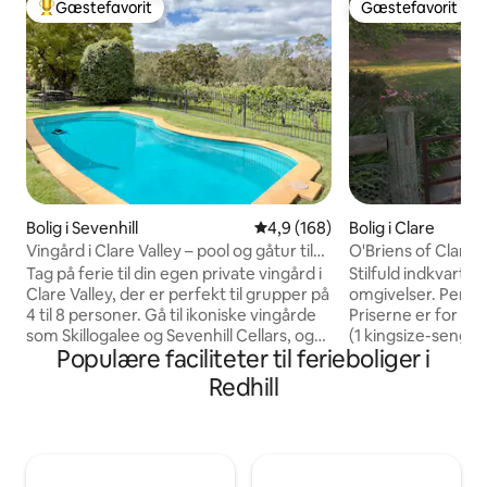
Gæstefavorit
Gæstefavorit
Bedste gæstefavorit
Gæstefavorit
Bolig i Sevenhill
4,9 ud af 5 i gennemsnitlig be
4,9 (168)
Bolig i Clare
Vingård i Clare Valley – pool og gåtur til
O'Briens of Clare 
vingårde
vingården | bålpla
Tag på ferie til din egen private vingård i
Stilfuld indkvarteri
Clare Valley, der er perfekt til grupper på
omgivelser. Perfekt
4 til 8 personer. Gå til ikoniske vingårde
Priserne er for 8
som Skillogalee og Sevenhill Cellars, og
(1 kingsize-seng 
Populære faciliteter til ferieboliger i
vend derefter tilbage for at slappe af
En blanding af ka
ved poolen, nyde lange frokoster og
Brede terrasser ti
Redhill
slappe af ved bålpladsen eller med
pool. RC kanalisere
udsigt over vinmarkerne. Boligen, der er
5 hektar at slentre
beliggende blandt haver og åbne
byen, restauranter,
græsplæner, har fire soveværelser, to
vingårde i verdens
badeværelser, et fuldt udstyret køkken,
parkering. Familiev