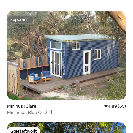
Superhost
Superhost
Minihus i Clare
4,89 ud af 5 
4,89 (65)
Minihuset Blue Orchid
Gæstefavorit