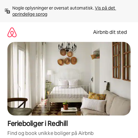
Gå
Nogle oplysninger er oversat automatisk. 
Vis på det 
videre
oprindelige sprog
til
indhold
Airbnb dit sted
Ferieboliger i Redhill
Find og book unikke boliger på Airbnb