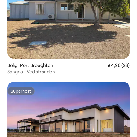
Bolig i Port Broughton
4,96 ud af 5 
4,96 (28)
Sangria - Ved stranden
Superhost
Superhost