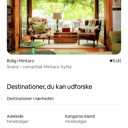
Bolig i Mintaro
5 ud af 5
5 (4)
Svane – romantisk Mintaro-hytte
Destinationer, du kan udforske
Destinationer i nærheden
Adelaide
Kangaroo Island
Ferieboliger
Ferieboliger