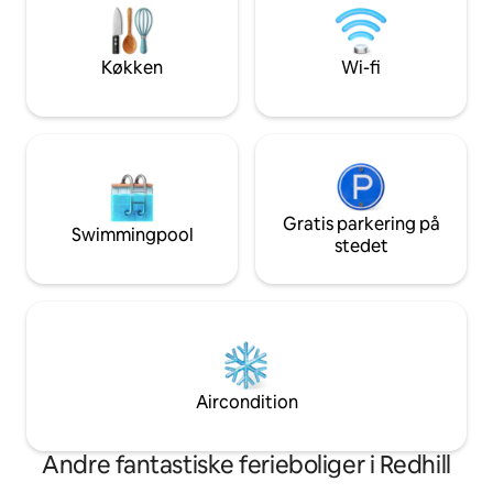
et spilrum og flere opholdsområder.
børn. Kæledyr på 
Vandre-/cykelstierne starter ved
til stjernekiggeri p
hovedporten, og Riesling-stien og
perfekte sted at s
Køkken
Wi-fi
hotellet ligger i nærheden.
Beliggenheden er fantastisk.
Gratis parkering på
Swimmingpool
stedet
Aircondition
Andre fantastiske ferieboliger i Redhill