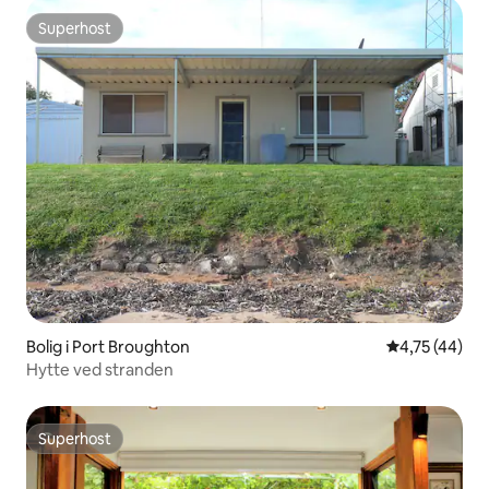
Superhost
Superhost
Bolig i Port Broughton
4,75 ud af 5 
4,75 (44)
Hytte ved stranden
Superhost
Superhost