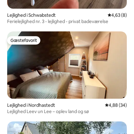
Lejlighed i Schwabstedt
4,63 ud af 5
4,63 (8)
Ferielejlighed nr. 3 - lejlighed - privat badeværelse
Gæstefavorit
Gæstefavorit
Lejlighed i Nordhastedt
4,88 ud af 5 
4,88 (34)
Lejlighed Leev un Lee – oplev land og sø