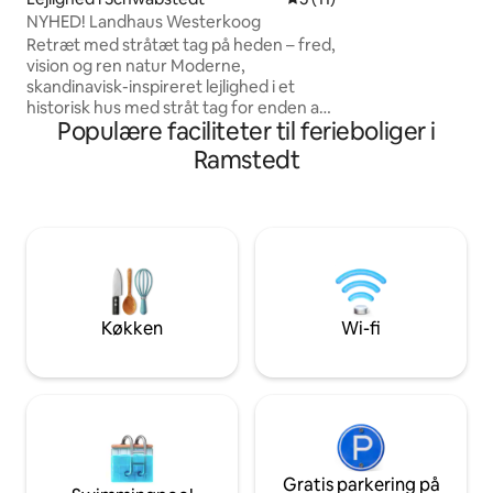
NYHED! Landhaus Westerkoog
Retræt med stråtæt tag på heden – fred,
vision og ren natur Moderne,
skandinavisk-inspireret lejlighed i et
historisk hus med stråt tag for enden af
Populære faciliteter til ferieboliger i
en gade på en afsidesliggende
beliggenhed - lige ved heden og
Ramstedt
fuglereservatet. Absolut ro, bred udsigt
over enge, højkvalitetskøkken, stor have
med æble- og pæretræer. Perfekt til
naturelskere, par, solorejsende eller
familier på op til fire personer. Husum (14
min), Friedrichstadt (12 min), St. Peter-
Ording (ca. 30 min).
Køkken
Wi-fi
Gratis parkering på