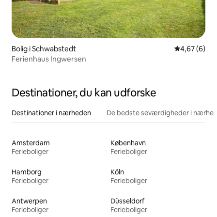
Bolig i Schwabstedt
4,67 ud af 5
4,67 (6)
Ferienhaus Ingwersen
Destinationer, du kan udforske
Destinationer i nærheden
De bedste seværdigheder i nærhe
Amsterdam
København
Ferieboliger
Ferieboliger
Hamborg
Köln
Ferieboliger
Ferieboliger
Antwerpen
Düsseldorf
Ferieboliger
Ferieboliger