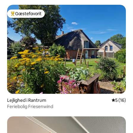
Gæstefavorit
Bedste gæstefavorit
Lejlighed i Rantrum
5 ud af 5 
5 (16)
Feriebolig Friesenwind