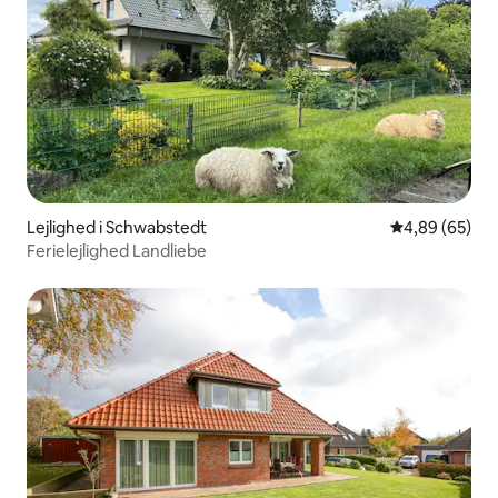
Lejlighed i Schwabstedt
4,89 ud af 5 
4,89 (65)
Ferielejlighed Landliebe