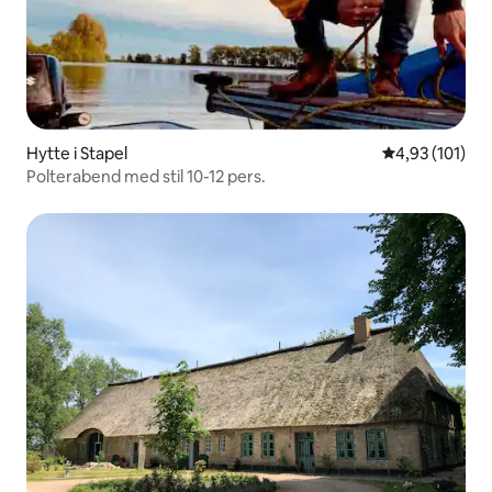
Hytte i Stapel
4,93 ud af 5 i
4,93 (101)
Polterabend med stil 10-12 pers.