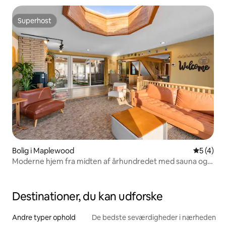
Superhost
Superhost
Bolig i Maplewood
5 ud af 5
5 (4)
Moderne hjem fra midten af århundredet med sauna og
bar
Destinationer, du kan udforske
Andre typer ophold
De bedste seværdigheder i nærheden