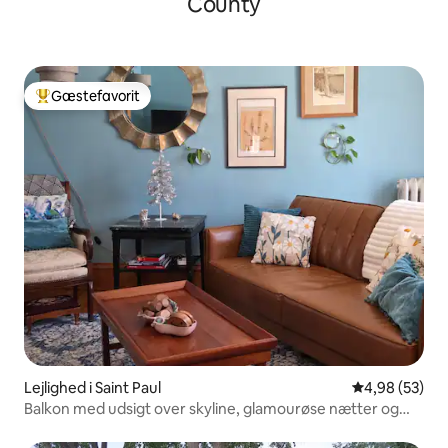
County
Gæstefavorit
Bedste gæstefavorit
Lejlighed i Saint Paul
4,98 ud af 5 
4,98 (53)
Balkon med udsigt over skyline, glamourøse nætter og
sommerstemning + aircondition.