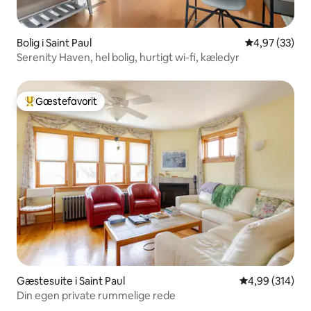
Bolig i Saint Paul
4,97 ud af 5 
4,97 (33)
Serenity Haven, hel bolig, hurtigt wi-fi, kæledyr
Gæstefavorit
Bedste gæstefavorit
Gæstesuite i Saint Paul
4,99 ud af 5 i
4,99 (314)
Din egen private rummelige rede