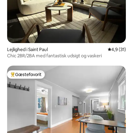
Lejlighed i Saint Paul
4,9 ud af 5 
4,9 (31)
Chic 2BR/2BA med fantastisk udsigt og vaskeri
Gæstefavorit
Bedste gæstefavorit