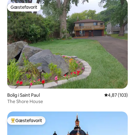
Gæstefavorit
Gæstefavorit
Bolig i Saint Paul
4,87 ud af 5 i
4,87 (103)
The Shore House
Gæstefavorit
Bedste gæstefavorit