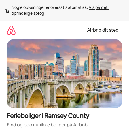
Gå
Nogle oplysninger er oversat automatisk. 
Vis på det 
videre
oprindelige sprog
til
indhold
Airbnb dit sted
Ferieboliger i Ramsey County
Find og book unikke boliger på Airbnb