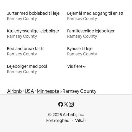
Jurter med boblebad til leje
Lejemål med adgang til en sø
Ramsey County
Ramsey County
Kæledyrsvenlige lejeboliger
Familievenlige lejeboliger
Ramsey County
Ramsey County
Bed and breakfasts
Byhuse til leje
Ramsey County
Ramsey County
Lejeboliger med pool
Vis flere
Ramsey County
Airbnb
USA
Minnesota
Ramsey County
© 2026 Airbnb, Inc.
Fortrolighed
Vilkår