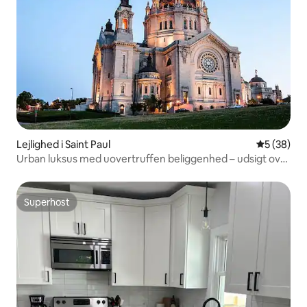
Lejlighed i Saint Paul
5 ud af 5 
5 (38)
Urban luksus med uovertruffen beliggenhed – udsigt over
katedralen
Superhost
Superhost