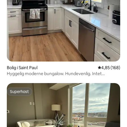
Bolig i Saint Paul
4,85 ud af 5 i
4,85 (168)
Hyggelig moderne bungalow. Hundevenlig. Intet
kæledyrsgebyr!
Superhost
Superhost