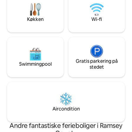
skønheden ved White Bear Lake, en af
detaljer. Plads til 
de største søer i Twin Cities. Dette
venner, familiewee
Airbnb-ophold bliver helt sikkert
har brug for at sla
Køkken
Wi-fi
mindeværdigt.
Gratis parkering på
Swimmingpool
stedet
Aircondition
Andre fantastiske ferieboliger i Ramsey