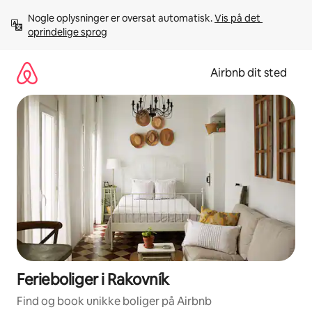
Gå
Nogle oplysninger er oversat automatisk. 
Vis på det 
videre
oprindelige sprog
til
indhold
Airbnb dit sted
Ferieboliger i Rakovník
Find og book unikke boliger på Airbnb