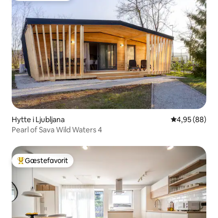
Hytte i Ljubljana
4,95 ud af 5 
4,95 (88)
Pearl of Sava Wild Waters 4
Gæstefavorit
Bedste gæstefavorit