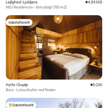
Lejlighed i Ljubljana
4,93 ud af 5 
4,93 (43)
NEU Residences - slotudsigt (150 m2)
Gæstefavorit
Gæstefavorit
Hytte i Duplje
5 ud af 5 
5 (24)
Bora - Luksushytte ved floden
Gæstefavorit
Bedste gæstefavorit