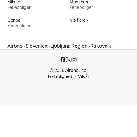
Milano
München
Ferieboliger
Ferieboliger
Genoa
Vis flere
Ferieboliger
Airbnb
Slovenien
Ljubljana Region
Rakovník
© 2026 Airbnb, Inc.
Fortrolighed
Vilkår