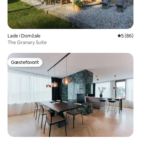
Lade i Domžale
5 ud af 5 
5 (86)
The Granary Suite
Gæstefavorit
Gæstefavorit