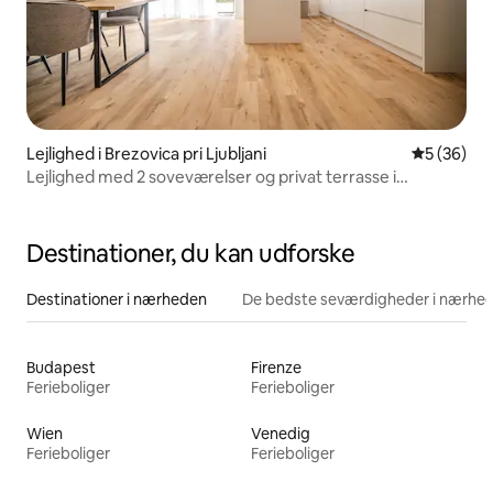
Lejlighed i Brezovica pri Ljubljani
5 ud af 5 
5 (36)
Lejlighed med 2 soveværelser og privat terrasse i
nærheden af Ljubljana
Destinationer, du kan udforske
Destinationer i nærheden
De bedste seværdigheder i nærhe
Budapest
Firenze
Ferieboliger
Ferieboliger
Wien
Venedig
Ferieboliger
Ferieboliger