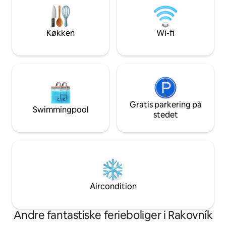
søger luksuriøs fo
saunaen eller under stjernehimlen. ✔
nærheden af bjer
Privat sauna ✔ Gratis parkering ✔ Rolig
dit fristed! RNO-id
beliggenhed ✔ Natur overalt
Køkken
Wi-fi
Gratis parkering på
Swimmingpool
stedet
Aircondition
Andre fantastiske ferieboliger i Rakovník