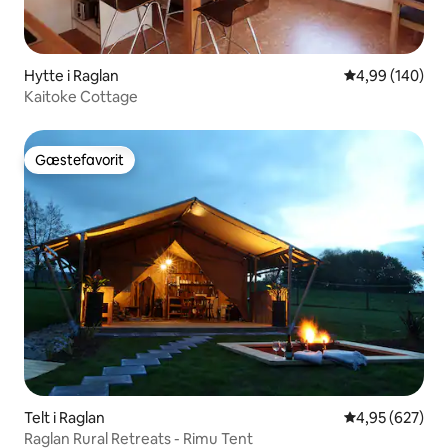
Hytte i Raglan
4,99 ud af 5 i
4,99 (140)
Kaitoke Cottage
Gæstefavorit
Gæstefavorit
Telt i Raglan
4,95 ud af 5 i
4,95 (627)
Raglan Rural Retreats - Rimu Tent