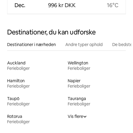
Dec.
996 kr DKK
16°C
Destinationer, du kan udforske
Destinationer i nærheden
Andre typer ophold
De bedste
Auckland
Wellington
Ferieboliger
Ferieboliger
Hamilton
Napier
Ferieboliger
Ferieboliger
Taupō
Tauranga
Ferieboliger
Ferieboliger
Rotorua
Vis flere
Ferieboliger