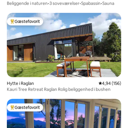
Beliggende i naturen•3 soveværelser•Spabassin•Sauna
Gæstefavorit
Bedste gæstefavorit
Hytte i Raglan
4,94 ud af 5 i
4,94 (156)
Kauri Tree Retreat Raglan Rolig beliggenhed i bushen
Gæstefavorit
Bedste gæstefavorit