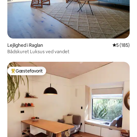
Lejlighed i Raglan
5 ud af 5 i
5 (185)
Bådskuret Luksus ved vandet
Gæstefavorit
Bedste gæstefavorit