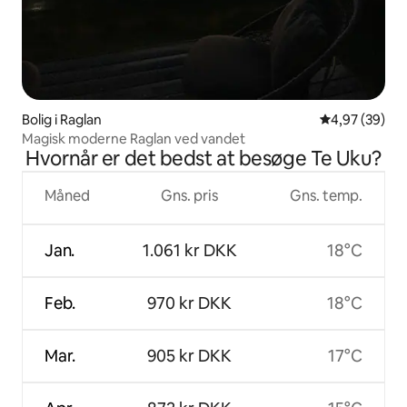
Bolig i Raglan
4,97 ud af 5 
4,97 (39)
Magisk moderne Raglan ved vandet
Hvornår er det bedst at besøge Te Uku?
Måned
Gns. pris
Gns. temp.
Jan.
1.061 kr DKK
18°C
Feb.
970 kr DKK
18°C
Mar.
905 kr DKK
17°C