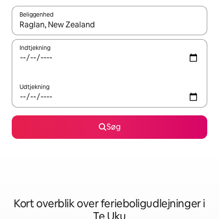
Beliggenhed
Når resultaterne er tilgængelige, skal du navigere med piletaste
Indtjekning
Udtjekning
Søg
Kort overblik over ferieboligudlejninger i
Te Uku