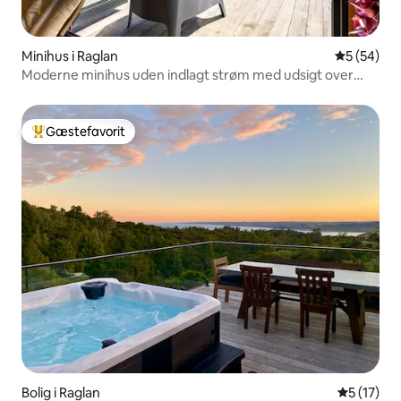
Minihus i Raglan
5 ud af 5 
5 (54)
Moderne minihus uden indlagt strøm med udsigt over
flodmundingen
Gæstefavorit
Bedste gæstefavorit
Bolig i Raglan
5 ud af 5 
5 (17)