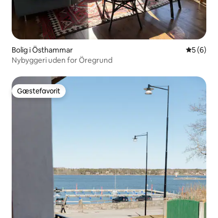
Bolig i Östhammar
5 ud af 5
5 (6)
Nybyggeri uden for Öregrund
Gæstefavorit
Gæstefavorit