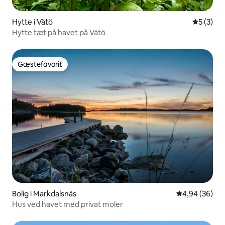
Hytte i Vätö
5 ud af 5
5 (3)
Hytte tæt på havet på Vätö
Gæstefavorit
Gæstefavorit
Bolig i Markdalsnäs
4,94 ud af 5 
4,94 (36)
Hus ved havet med privat moler