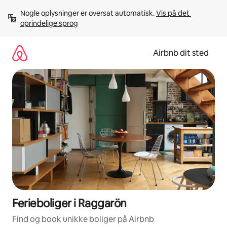
Gå
Nogle oplysninger er oversat automatisk. 
Vis på det 
videre
oprindelige sprog
til
indhold
Airbnb dit sted
Ferieboliger i Raggarön
Find og book unikke boliger på Airbnb