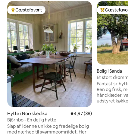
Gæstefavorit
Gæstefavorit
Bedste gæstefavorit
Bedste gæstefavo
Bolig i Sanda
Et stort drømmehu
på alt
Fantastisk hytte if
Ren og frisk, med
håndklæder, vaske
udstyret køkken.
en varm jacuzzi om
hjemmegym, vi har
Hytte i Norrskedika
4,97 ud af 5 i gennemsnitlig b
4,97 (38)
hunde, der går fri
Björnbo - En dejlig hytte
ejendommen. Bel
Slap af i denne unikke og fredelige bolig
perfekt, da den er 
med nærhed til svømmeområdet. Her