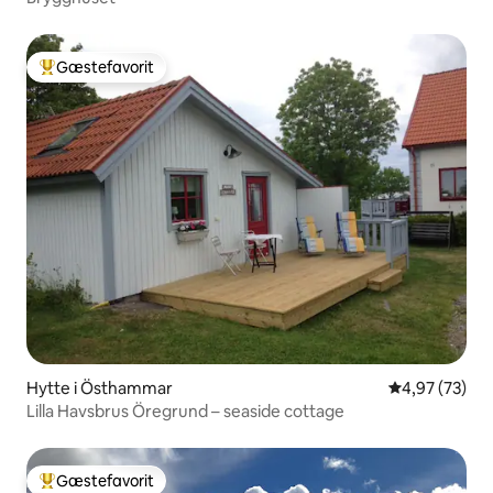
Gæstefavorit
Bedste gæstefavorit
Hytte i Östhammar
4,97 ud af 5 
4,97 (73)
Lilla Havsbrus Öregrund – seaside cottage
Gæstefavorit
Bedste gæstefavorit