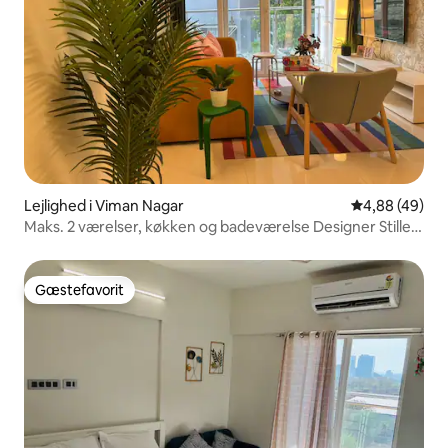
Lejlighed i Viman Nagar
4,88 ud af 5 
4,88 (49)
Maks. 2 værelser, køkken og badeværelse Designer Stille
55 TV Arbejdsområde Ren
Gæstefavorit
Gæstefavorit