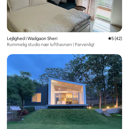
Lejlighed i Wadgaon Sheri
5 ud af 5 
5 (42)
Rummelig studio nær lufthavnen | Parvenlig!