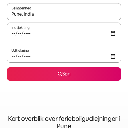
Beliggenhed
Når resultaterne er tilgængelige, skal du navigere med piletaste
Indtjekning
Udtjekning
Søg
Kort overblik over ferieboligudlejninger i
Pune