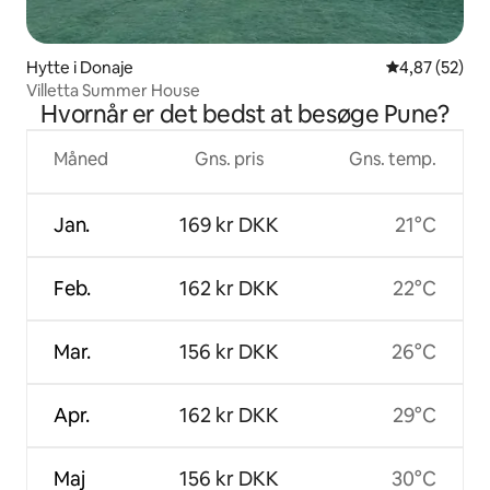
Hytte i Donaje
4,87 ud af 5 
4,87 (52)
Villetta Summer House
Hvornår er det bedst at besøge Pune?
Måned
Gns. pris
Gns. temp.
Jan.
169 kr DKK
21°C
Feb.
162 kr DKK
22°C
Mar.
156 kr DKK
26°C
Apr.
162 kr DKK
29°C
Maj
156 kr DKK
30°C