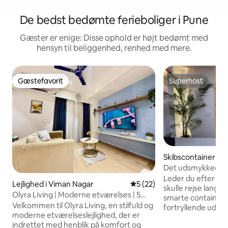
De bedst bedømte ferieboliger i Pune
Gæster er enige: Disse ophold er højt bedømt med
hensyn til beliggenhed, renhed med mere.
Gæstefavorit
Superhost
Gæstefavorit
Superhost
Skibscontainer i
wadi
Det udsmykkede c
Leder du efter en 
Lejlighed i Viman Nagar
5 ud af 5 i gennemsnitlig b
5 (22)
skulle rejse langt væk? Fordyb di
Olyra Living | Moderne etværelses | 5
smarte container
minutters gang fra lufthavnen
Velkommen til Olyra Living, en stilfuld og
fortryllende uden
moderne etværelseslejlighed, der er
boblebad, hyggelig 
indrettet med henblik på komfort og
stjerneklar biograf