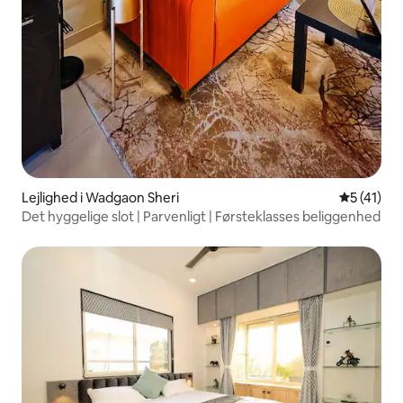
Lejlighed i Wadgaon Sheri
5 ud af 5 
5 (41)
Det hyggelige slot | Parvenligt | Førsteklasses beliggenhed