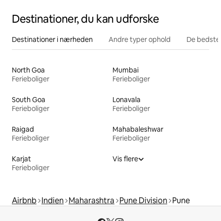
Destinationer, du kan udforske
Destinationer i nærheden
Andre typer ophold
De bedste
North Goa
Mumbai
Ferieboliger
Ferieboliger
South Goa
Lonavala
Ferieboliger
Ferieboliger
Raigad
Mahabaleshwar
Ferieboliger
Ferieboliger
Karjat
Vis flere
Ferieboliger
Airbnb
Indien
Maharashtra
Pune Division
Pune