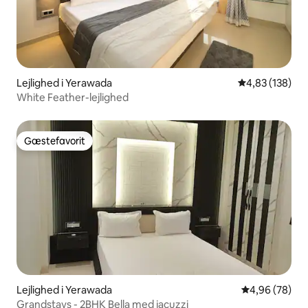
Lejlighed i Yerawada
4,83 ud af 5 i
4,83 (138)
White Feather-lejlighed
Gæstefavorit
Gæstefavorit
Lejlighed i Yerawada
4,96 ud af 5 
4,96 (78)
Grandstays - 2BHK Bella med jacuzzi