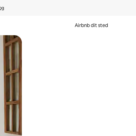
rog
Airbnb dit sted