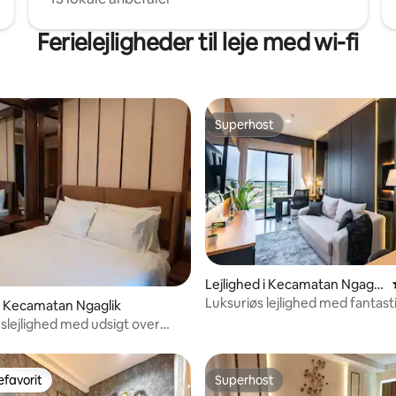
Ferielejligheder til leje med wi-fi
Superhost
Superhost
Lejlighed i Kecamatan Ngagli
k
Luksuriøs lejlighed med fantast
msnitlig bedømmelse, 5 omtaler
 i Kecamatan Ngaglik
over Merapi
slejlighed med udsigt over
favorit
Superhost
gæstefavorit
Superhost