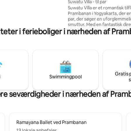
Suwatu Villa - til par
il en privat 130 cm dyb
Suwatu Villa er et romantisk tilf
pool og tagterrasse med
Prambanan i Yogyakarta, der er i
k smuk udsigt over Candi
par, der søger en uforglemmeli
Merapi Mountain og bakkerne
smuttur. Med en fantastisk dir
området skabe en beroligende
iteter i ferieboliger i nærheden af Pr
udsigt over Prambanan-temple
ledsaget af en kop kaffe. Nyd
Sojiwan-templet og Mount Mer
tilbyder villaen en fredfyldt og 
atmosfære, der er perfekt til
bryllupsrejser eller særlige øje
din elskede. Suwatu Villa er b
beliggende i nærheden af forsk
turistattraktioner og kombiner
Gratis 
komfort, skønhed og romantik 
i
Swimmingpool
s
virkelig mindeværdigt ophold.
re seværdigheder i nærheden af Pram
Ramayana Ballet ved Prambanan
13 lokale anbefaler