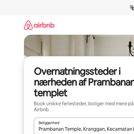
Gå
videre
til
indhold
Overnatningssteder i
nærheden af Prambanan
templet
Book unikke feriesteder, boliger med mere på
Airbnb
Beliggenhed
Når resultaterne er tilgængelige, skal du navigere