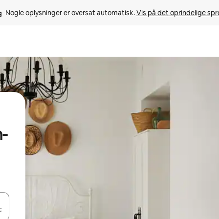
Nogle oplysninger er oversat automatisk. 
Vis på det oprindelige sp
-
 med piletasterne op og ned eller se mere ved at trykke eller stryge.