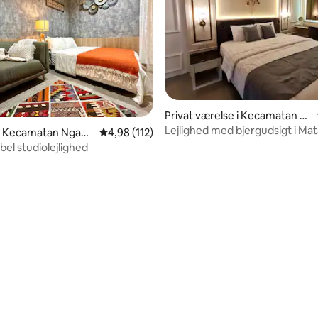
Privat værelse i Kecamatan N
gaglik
Lejlighed med bjergudsigt i Ma
 i Kecamatan Ngagli
4,98 ud af 5 i gennemsnitlig bedømmelse, 11
4,98 (112)
City, Yogyakarta
el studiolejlighed