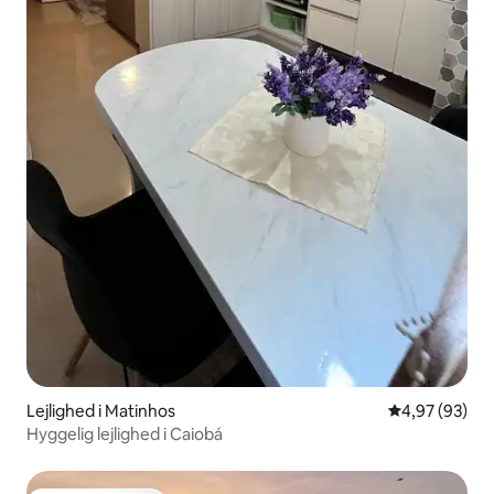
Lejlighed i Matinhos
4,97 ud af 5 
4,97 (93)
Hyggelig lejlighed i Caiobá