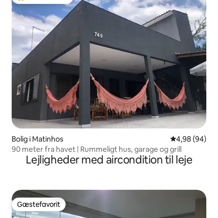
Bedste gæstefavorit
Bolig i Matinhos
4,98 ud af 5 
4,98 (94)
90 meter fra havet | Rummeligt hus, garage og grill
Lejligheder med aircondition til leje
Gæstefavorit
Gæstefavorit