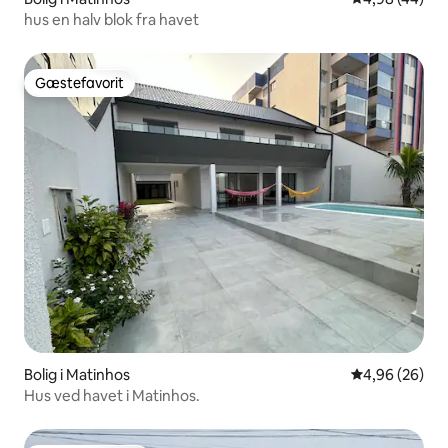
hus en halv blok fra havet
Gæstefavorit
Gæstefavorit
Bolig i Matinhos
4,96 ud af 5 
4,96 (26)
Hus ved havet i Matinhos.