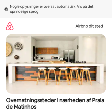
Gå
Nogle oplysninger er oversat automatisk. 
Vis på det 
videre
oprindelige sprog
til
indhold
Airbnb dit sted
Overnatningssteder i nærheden af Praia
de Matinhos