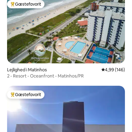
Gæstefavorit
Bedste gæstefavorit
Lejlighed i Matinhos
4,99 ud af 5 i
4,99 (146)
2 - Resort - Oceanfront - Matinhos/PR
Gæstefavorit
Bedste gæstefavorit