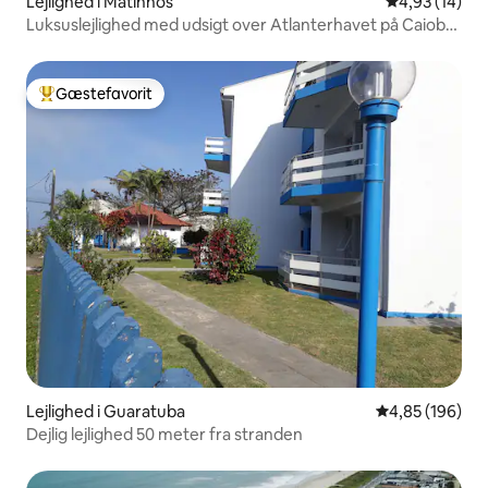
Lejlighed i Matinhos
4,93 ud af 5 
4,93 (14)
Luksuslejlighed med udsigt over Atlanterhavet på Caiobá-
stranden.
Gæstefavorit
Bedste gæstefavorit
Lejlighed i Guaratuba
4,85 ud af 5 i
4,85 (196)
Dejlig lejlighed 50 meter fra stranden