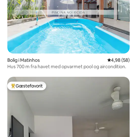
Bolig i Matinhos
4,98 ud af 5 
4,98 (58)
Hus 700 m fra havet med opvarmet pool og aircondition.
Gæstefavorit
Bedste gæstefavorit