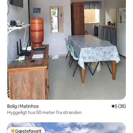
Bolig i Matinhos
5 ud af 5 
5 (35)
Hyggeligt hus 50 meter fra stranden
Gæstefavorit