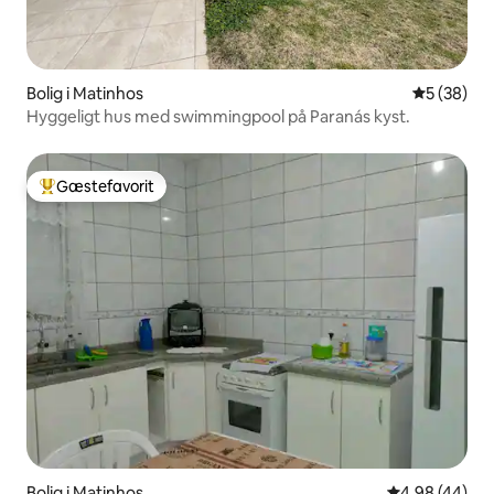
Bolig i Matinhos
5 ud af 5 
5 (38)
Hyggeligt hus med swimmingpool på Paranás kyst.
Gæstefavorit
Bedste gæstefavorit
Bolig i Matinhos
4,98 ud af 5 
4,98 (44)