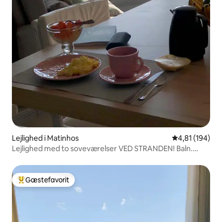
Lejlighed i Matinhos
4,81 ud af 5 i
4,81 (194)
Lejlighed med to soveværelser VED STRANDEN! Baln.
Flórida
Gæstefavorit
Bedste gæstefavorit