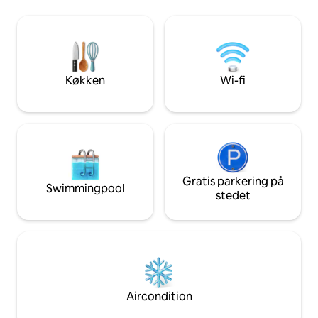
slappe af med familien, tilgængeligt hele
m dyb) - Grill - 3
året. Ejendom fuldt indhegnet med en
- 3 Badeværelser -
elektronisk port Der er plads til kæledyr.
Mega fiber - TV i stuen 55 med NETFLIX
+ 43 suite - Køkke
Vaskemaskine/mik
overdækket parke
Køkken
Wi-fi
Gratis parkering på
Swimmingpool
stedet
Aircondition