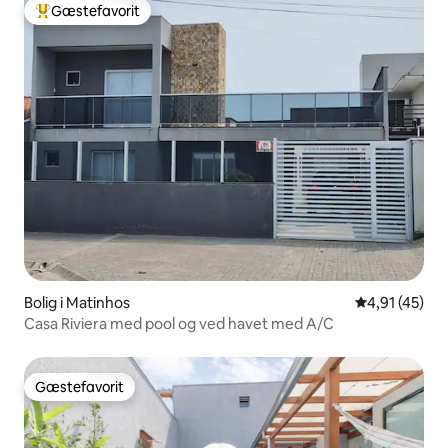
Gæstefavorit
Bedste gæstefavorit
Bolig i Matinhos
4,91 ud af 5 
4,91 (45)
Casa Riviera med pool og ved havet med A/C
Gæstefavorit
Gæstefavorit