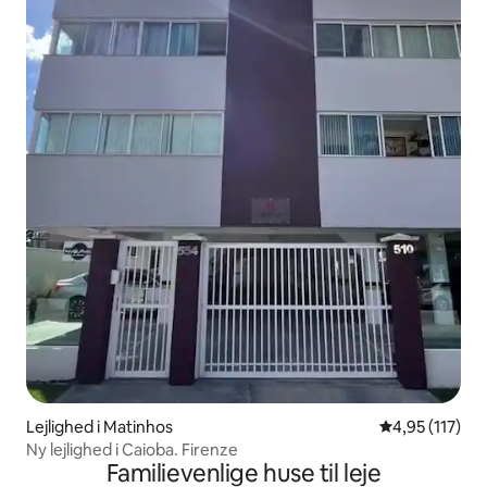
Lejlighed i Matinhos
4,95 ud af 5 i
4,95 (117)
Ny lejlighed i Caioba. Firenze
Familievenlige huse til leje