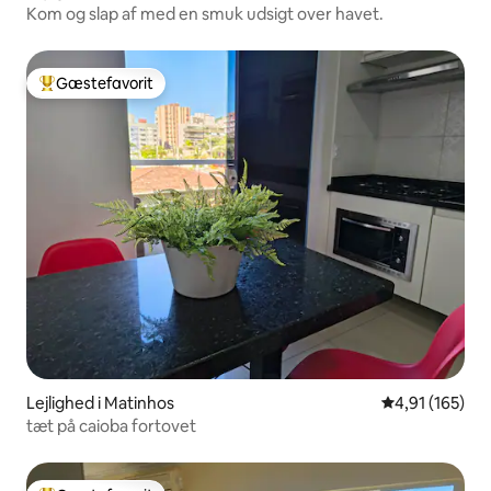
Kom og slap af med en smuk udsigt over havet.
Gæstefavorit
Bedste gæstefavorit
Lejlighed i Matinhos
4,91 ud af 5 i
4,91 (165)
tæt på caioba fortovet