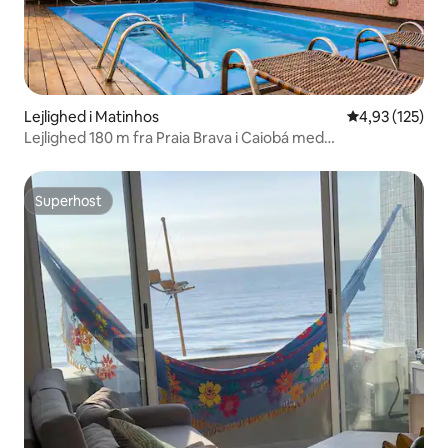
Lejlighed i Matinhos
4,93 ud af 5 i
4,93 (125)
Lejlighed 180 m fra Praia Brava i Caiobá med
swimmingpool
Superhost
Superhost