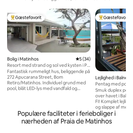
Gæstefavorit
Gæstefavorit
Bedste gæstefavorit
Bedste gæstefavo
Bolig i Matinhos
5 ud af 5 i gennemsnitlig b
5 (34)
Resort med strand og sol ved kysten i Pr
Matinhos
Fantastisk rummeligt hus, beliggende på
272 Apucarana Street, Bom
Lejlighed i Balneár
Retiro/Matinhos. Individuel grund med
s
Pentag med pool 
pool, blåt LED-lys med vandfald og
Smuk duplex pent
hydro. Garage og plads til 3 biler Boligen
over havet i Baln
ligger 900 m fra Flamingo Beach, en
FI! Komplet lejlig
renoveret havnefront, 1 km fra centrum
og slappe af med 
og fiskemarkedet og 3 km fra den rolige
Populære faciliteter i ferieboliger i
ikke glip af solopg
Caiobá Beach. Vi ligger 200 m fra Soley-
soveværelser (1 su
nærheden af Praia de Matinhos
bageriet og 600 m fra Caopi-
område på taget ti
supermarkedet. Et fremragende sted at
- Privat swimmingp