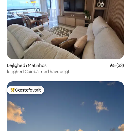
Lejlighed i Matinhos
5 ud af 5 
5 (33)
lejlighed Caiobá med havudsigt
Gæstefavorit
Bedste gæstefavorit