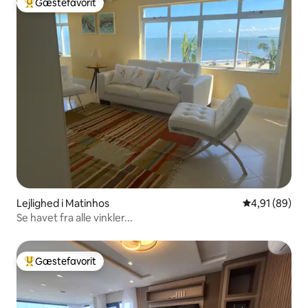
Gæstefavorit
Bedste gæstefavorit
Lejlighed i Matinhos
4,91 ud af 5 
4,91 (89)
Se havet fra alle vinkler...
Gæstefavorit
Bedste gæstefavorit