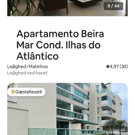
Lejlighed i Matinhos
4,97 ud af 5 
4,97 (30)
Lejlighed ved havet
Gæstefavorit
Bedste gæstefavorit