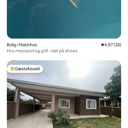
Bolig i Matinhos
4,97 ud af 5 
4,97 (33)
Hus med pool og grill - tæt på shows
Gæstefavorit
Bedste gæstefavorit