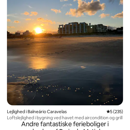
Lejlighed i Balneário Caravelas
5 ud af 5 i
5 (235)
Loftslejlighed i bygning ved havet med aircondition og grill
Andre fantastiske ferieboliger i