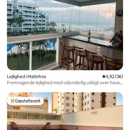
Lejlighed i Matinhos
4,92 ud af 5 
4,92 (36)
Fremragende lejlighed med vidunderlig udsigt over havet
og sandet
Gæstefavorit
Bedste gæstefavorit