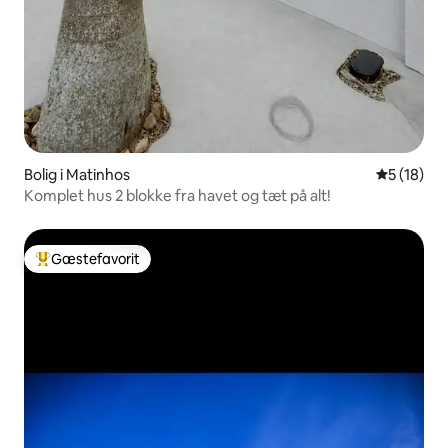
Bolig i Matinhos
5 ud af 5 
5 (18)
Komplet hus 2 blokke fra havet og tæt på alt!
Gæstefavorit
Bedste gæstefavorit