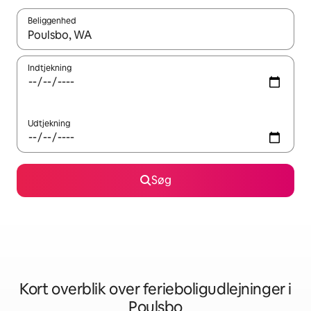
Beliggenhed
Når resultaterne er tilgængelige, skal du navigere med piletaste
Indtjekning
Udtjekning
Søg
Kort overblik over ferieboligudlejninger i
Poulsbo