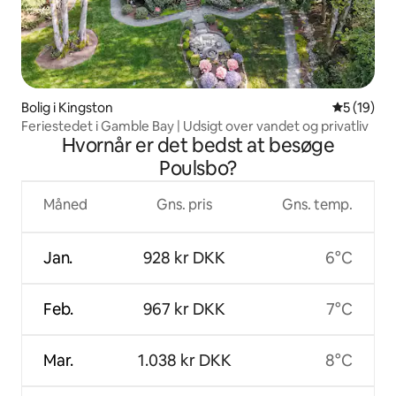
Bolig i Kingston
5 ud af 5 
5 (19)
Feriestedet i Gamble Bay | Udsigt over vandet og privatliv
Hvornår er det bedst at besøge
Poulsbo?
Måned
Gns. pris
Gns. temp.
Jan.
928 kr DKK
6°C
Feb.
967 kr DKK
7°C
Mar.
1.038 kr DKK
8°C