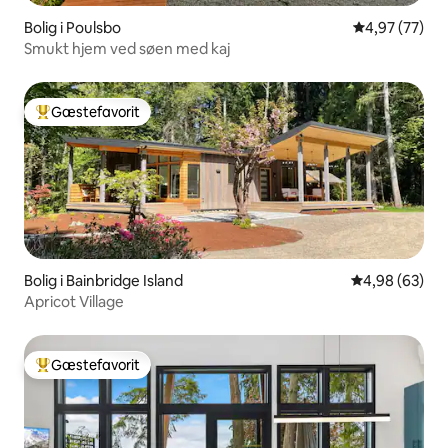
Bolig i Poulsbo
4,97 ud af 5 
4,97 (77)
Smukt hjem ved søen med kaj
Gæstefavorit
Bedste gæstefavorit
Bolig i Bainbridge Island
4,98 ud af 5 
4,98 (63)
Apricot Village
Gæstefavorit
Bedste gæstefavorit