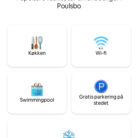
gåtur til stranden og 10 minutters gåtur
nærheden, alt ind
Poulsbo
til Battle Point Park. Slap af i indendørs
transport til sigh
sauna, nyd overdimensioneret
Peninsula samt Dtw
regnbruser med håndstav. Badeværelse
privat etværelses
med dobbelt håndvask og gulvvarme.
indgang. Nyd et f
Nyd at lave mad/underholde i et fuldt
med komfur, ovn, 
udstyret køkken med stor øbar,
opvaskemaskine. P
gaskomfur, dobbeltovn og
vaskemaskine/tørr
køleskab/fryser i fuld størrelse. Pak let!
terrassebord og stol
Køkken
Wi-fi
Udstyret med
fresco.
vaskemaskine/tørretumbler.
Gratis parkering på
Swimmingpool
stedet