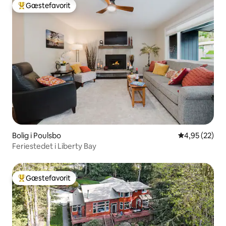
Gæstefavorit
Bedste gæstefavorit
Bolig i Poulsbo
4,95 ud af 5 
4,95 (22)
Feriestedet i Liberty Bay
Gæstefavorit
Bedste gæstefavorit