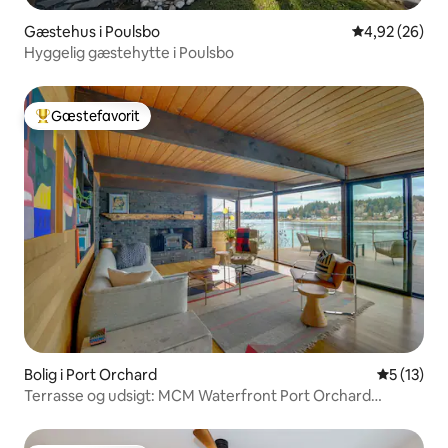
Gæstehus i Poulsbo
4,92 ud af 5 
4,92 (26)
Hyggelig gæstehytte i Poulsbo
Gæstefavorit
Bedste gæstefavorit
Bolig i Port Orchard
5 ud af 5 
5 (13)
Terrasse og udsigt: MCM Waterfront Port Orchard
Retreat