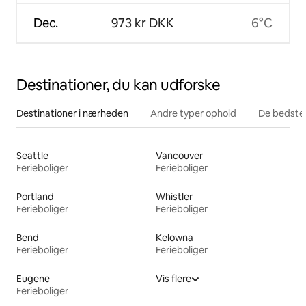
Dec.
973 kr DKK
6°C
Destinationer, du kan udforske
Destinationer i nærheden
Andre typer ophold
De bedste
Seattle
Vancouver
Ferieboliger
Ferieboliger
Portland
Whistler
Ferieboliger
Ferieboliger
Bend
Kelowna
Ferieboliger
Ferieboliger
Eugene
Vis flere
Ferieboliger