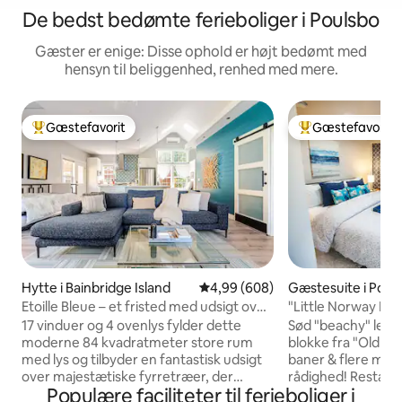
De bedst bedømte ferieboliger i Poulsbo
Gæster er enige: Disse ophold er højt bedømt med
hensyn til beliggenhed, renhed med mere.
Gæstefavorit
Gæstefavorit
Bedste gæstefavorit
Bedste gæstefavo
Hytte i Bainbridge Island
4,99 ud af 5 i gennemsnitlig be
4,99 (608)
Gæstesuite i Poul
Etoille Bleue – et fristed med udsigt over
"Little Norway Noo
vandet og sauna
den gamle bydel
17 vinduer og 4 ovenlys fylder dette
Sød "beachy" lejli
moderne 84 kvadratmeter store rum
blokke fra "Old To
med lys og tilbyder en fantastisk udsigt
baner & flere marin
over majestætiske fyrretræer, der
rådighed! Restaura
Populære faciliteter til ferieboliger i
rammer vandet. Nyd en 2 minutters
museer, bageri, kun