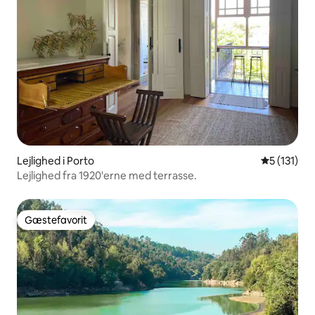
Lejlighed i Porto
5 ud af 5 
5 (131)
Lejlighed fra 1920'erne med terrasse.
Gæstefavorit
Gæstefavorit