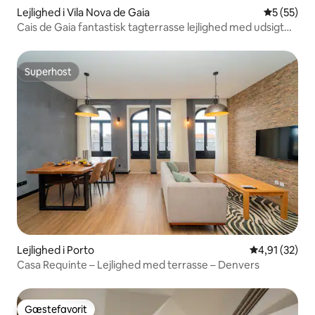
Lejlighed i Vila Nova de Gaia
5 ud af 5 
5 (55)
Cais de Gaia fantastisk tagterrasse lejlighed med udsigt
over floden/aircondition
Superhost
Superhost
Lejlighed i Porto
4,91 ud af 5 
4,91 (32)
Casa Requinte – Lejlighed med terrasse – Denvers
Gæstefavorit