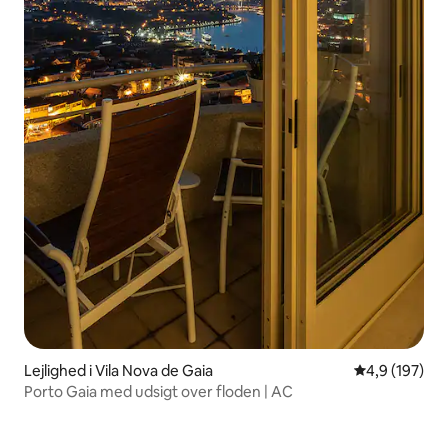
Lejlighed i Vila Nova de Gaia
4,9 ud af 5 i
4,9 (197)
Porto Gaia med udsigt over floden | AC