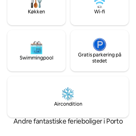
hårtørrer og faciliteter (showergel,
transferservice fo
shampoo og bodylotion), strygejern og
dig.
Køkken
Wi-fi
strygebræt.
Gratis parkering på
Swimmingpool
stedet
Aircondition
Andre fantastiske ferieboliger i Porto