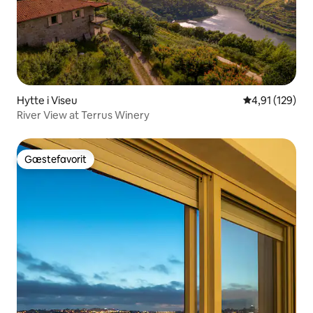
Hytte i Viseu
4,91 ud af 5 i
4,91 (129)
River View at Terrus Winery
Gæstefavorit
Gæstefavorit