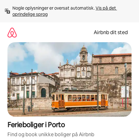
Gå
Nogle oplysninger er oversat automatisk. 
Vis på det 
videre
oprindelige sprog
til
indhold
Airbnb dit sted
Ferieboliger i Porto
Find og book unikke boliger på Airbnb