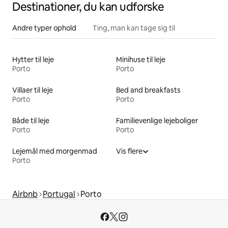
Destinationer, du kan udforske
Andre typer ophold
Ting, man kan tage sig til
Hytter til leje
Minihuse til leje
Porto
Porto
Villaer til leje
Bed and breakfasts
Porto
Porto
Både til leje
Familievenlige lejeboliger
Porto
Porto
Lejemål med morgenmad
Vis flere
Porto
Airbnb
Portugal
Porto