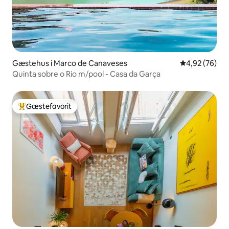
Gæstehus i Marco de Canaveses
4,92 ud af 5 
4,92 (76)
Quinta sobre o Rio m/pool - Casa da Garça
Gæstefavorit
Bedste gæstefavorit