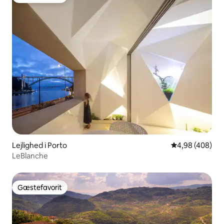
Gæstefavorit
Lejlighed i Porto
4,98 ud af 5 i
4,98 (408)
LeBlanche
Gæstefavorit
Gæstefavorit