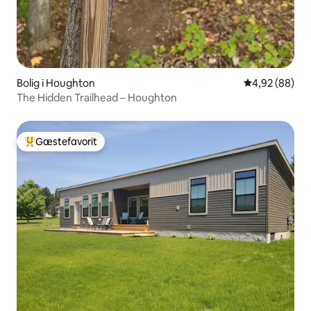
Bolig i Houghton
4,92 ud af 5 
4,92 (88)
The Hidden Trailhead – Houghton
Gæstefavorit
Bedste gæstefavorit