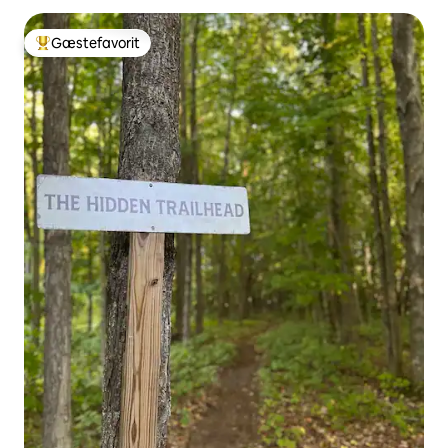
Gæstefavorit
Bedste gæstefavorit