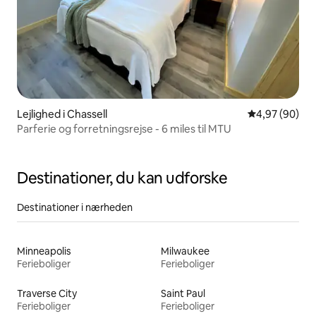
Lejlighed i Chassell
4,97 ud af 5 
4,97 (90)
Parferie og forretningsrejse - 6 miles til MTU
Destinationer, du kan udforske
Destinationer i nærheden
Minneapolis
Milwaukee
Ferieboliger
Ferieboliger
Traverse City
Saint Paul
Ferieboliger
Ferieboliger