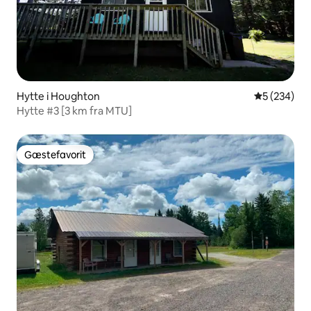
Hytte i Houghton
5 ud af 5 i
5 (234)
Hytte #3 [3 km fra MTU]
Gæstefavorit
Gæstefavorit