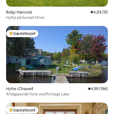
Bolig i Hancock
4,93 ud af 5 
4,93 (15)
Hytte på Sunset Drive
Gæstefavorit
Bedste gæstefavorit
Hytte i Chassell
4,95 ud af 5 i
4,95 (196)
Afslappende ferie ved Portage Lake
Gæstefavorit
Bedste gæstefavorit