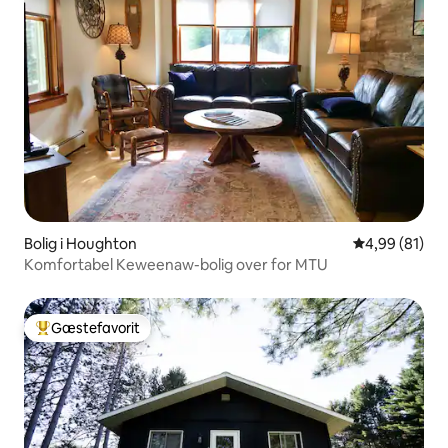
Bolig i Houghton
4,99 ud af 5 
4,99 (81)
Komfortabel Keweenaw-bolig over for MTU
Gæstefavorit
Bedste gæstefavorit