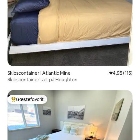
Skibscontainer i Atlantic Mine
4,95 ud af 5 i
4,95 (115)
Skibscontainer tæt på Houghton
Gæstefavorit
Bedste gæstefavorit