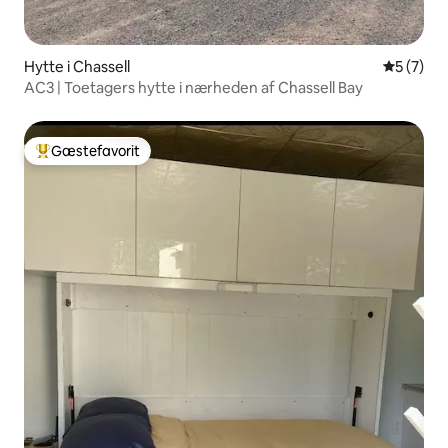
Hytte i Chassell
5 ud af 5
5 (7)
AC3 | Toetagers hytte i nærheden af Chassell Bay
Gæstefavorit
Bedste gæstefavorit