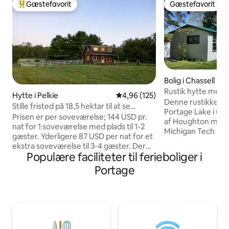
Gæstefavorit
Gæstefavorit
Bedste gæstefavorit
Gæstefavorit
Bolig i Chassell
Rustik hytte med 
Hytte i Pelkie
4,96 ud af 5 i gennemsnitlig be
4,96 (125)
Denne rustikke fam
Stille fristed på 18,5 hektar til at se
Portage Lake i Cha
dyrelivet.
Prisen er per soveværelse; 144 USD pr.
af Houghton med h
nat for 1 soveværelse med plads til 1-2
Michigan Tech Univ
gæster. Yderligere 87 USD per nat for et
sted til enten en 
ekstra soveværelse til 3-4 gæster. Der
længere ferie. Det giver en fantastisk
Populære faciliteter til ferieboliger i
lægges en afgift på ca. 6 % oven i denne
base for rejser p
pris. Beliggende på en blindgyde grusvej,
Portage
Som en 1930'er hy
1,5 miles til hård overflade vej. Der er et
søen sammen med e
hus bag hytten, hvor en person bor.
er fokus på oplevelsen! Vi f
Byggeri færdiggjort i 2020, har en
gæster, der virkel
terrasse, en 2 hektar stor dam, 15 hektar
fleksible med rust
ryddet, skov at vandre i, gåafstand til
udkig efter Holida
Otter River, 19 miles til Houghton, 13
af sind!