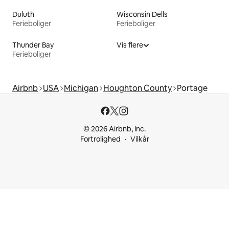
Duluth
Wisconsin Dells
Ferieboliger
Ferieboliger
Thunder Bay
Vis flere
Ferieboliger
Airbnb
USA
Michigan
Houghton County
Portage
© 2026 Airbnb, Inc.
Fortrolighed
Vilkår