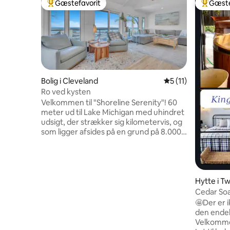
Gæstefavorit
Gæste
Bedste gæstefavorit
Bedste 
Bolig i Cleveland
5 ud af 5 i gennem
5 (11)
Ro ved kysten
Velkommen til "Shoreline Serenity"! 60
meter ud til Lake Michigan med uhindret
udsigt, der strækker sig kilometervis, og
som ligger afsides på en grund på 8.000
kvadratmeter, der giver ro og privatliv.
Inde i boligen vil du blive tiltrukket af den
smukke udsigt gennem den væg, der
udelukkende består af vinduer og
terrassedøre, der vender mod øst.
Hytte i T
Interiøret er hyggeligt, rent og
Cedar So
behageligt. Fuldt udstyret køkken med
rengørin
🤩Der er i
kaffebar. Stueetagen har (2)
den endeli
soveværelser, herunder det primære
Velkommen
soveværelse med fantastisk udsigt. Det