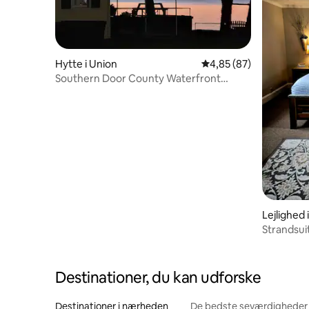
Hytte i Union
4,85 ud af 5 i gennem
4,85 (87)
Southern Door County Waterfront
Cottage/Sunsets!
Lejlighed 
Strandsui
Lambeau
Destinationer, du kan udforske
Destinationer i nærheden
De bedste seværdigheder