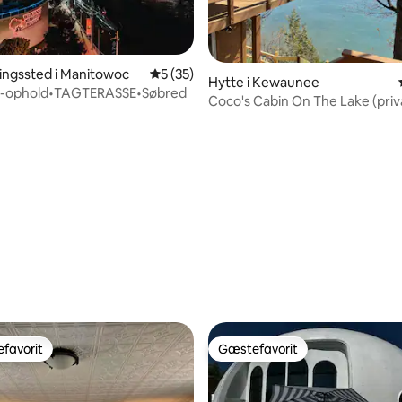
ingssted i Manitowoc
5 ud af 5 i gennemsnitlig bedømmelse, 3
5 (35)
Hytte i Kewaunee
e-ophold•TAGTERASSE•Søbred
Coco's Cabin On The Lake (priv
strand!)
snitlig bedømmelse, 25 omtaler
favorit
Gæstefavorit
gæstefavorit
Gæstefavorit