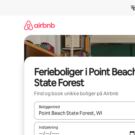
Gå
videre
til
indhold
Ferieboliger i Point Beac
State Forest
Find og book unikke boliger på Airbnb
Beliggenhed
Når resultaterne er tilgængelige, skal du navigere
Indtjekning