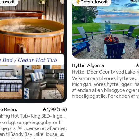
favorit
Gæstefavorit
gæstefavorit
Bedste gæstefavorit
snitlig bedømmelse, 11 omtaler
Hytte i Algoma
4
Hytte i Door County ved Lake M
Ingen rengøringsgebyr.
Velkommen til vores hytte ved
Michigan. Vores hytte ligger i
af enden af en blindgyde og e
fredelig og stille. For enden af vejen
ligger en historisk amtspark. Hytten har
plads til op til 8 gæster og har al
wo Rivers
4,99 ud af 5 i gennemsnitlig bedømmelse, 15
4,99 (159)
hjemmets faciliteter! Slap af på
aking Hot Tub~King BED~Ingen
terrassen, tag kajakkerne med 
gsgebyr
kke lagt rengøringsgebyrer til
nyd en bål indenfor eller udenfo
ge pris. 🌟 Licenseret af amtet.
kør på vores cykler. Spil spil til langt ud på
 til Sandy Bay LakeHouse. 🌊
natten. Spil basketball! Eller nyd