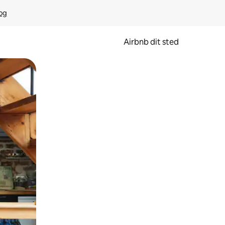
rog
Airbnb dit sted