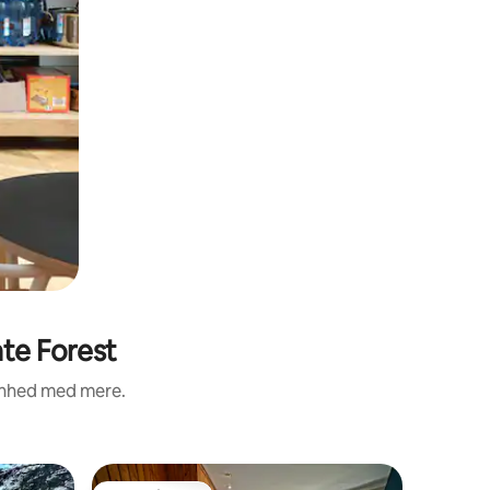
ate Forest
renhed med mere.
Hytte i 