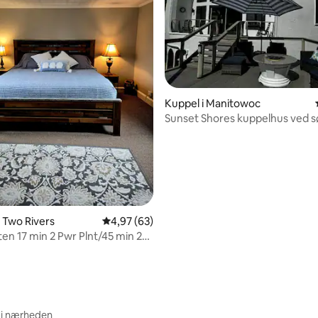
snitlig bedømmelse, 87 omtaler
Kuppel i Manitowoc
Sunset Shores kuppelhus ved 
i Two Rivers
4,97 ud af 5 i gennemsnitlig bedømmelse, 6
4,97 (63)
ten 17 min 2 Pwr Plnt/45 min 2
 i nærheden