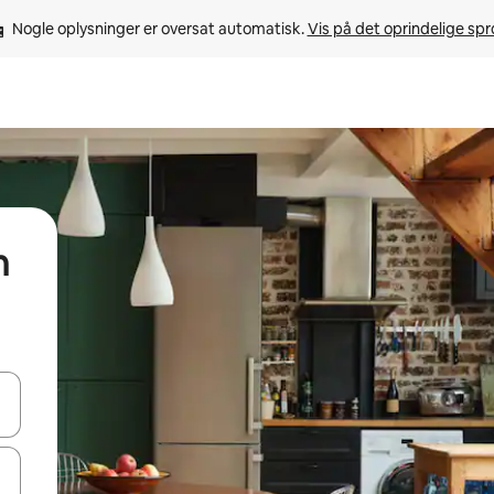
Nogle oplysninger er oversat automatisk. 
Vis på det oprindelige sp
h
 med piletasterne op og ned eller se mere ved at trykke eller stryge.