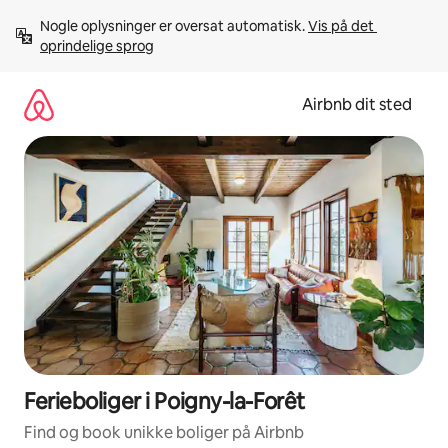
Gå
Nogle oplysninger er oversat automatisk. 
Vis på det 
videre
oprindelige sprog
til
indhold
Airbnb dit sted
Ferieboliger i Poigny-la-Forêt
Find og book unikke boliger på Airbnb