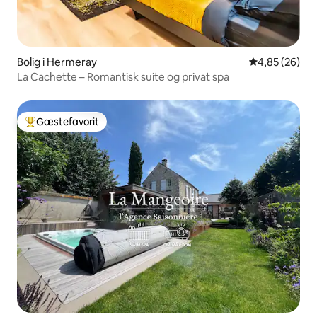
Bolig i Hermeray
4,85 ud af 5 
4,85 (26)
La Cachette – Romantisk suite og privat spa
Gæstefavorit
Bedste gæstefavorit