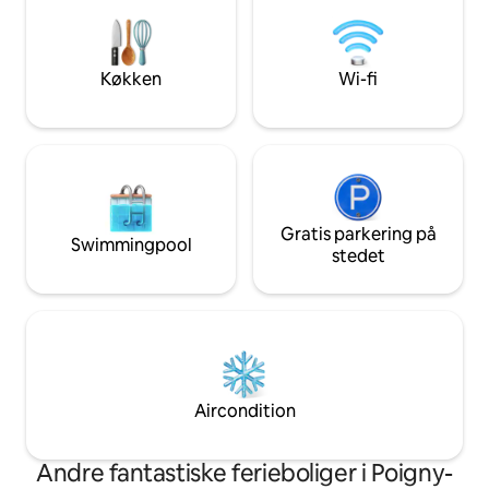
håndklæder. Min k
privat skov, kanaler og frugthave. Eller
stedet. Vi , indtje
udforsk vores middelalderlandsby!
morgen og ophold 
eftermiddag.
Køkken
Wi-fi
Gratis parkering på
Swimmingpool
stedet
Aircondition
Andre fantastiske ferieboliger i Poigny-