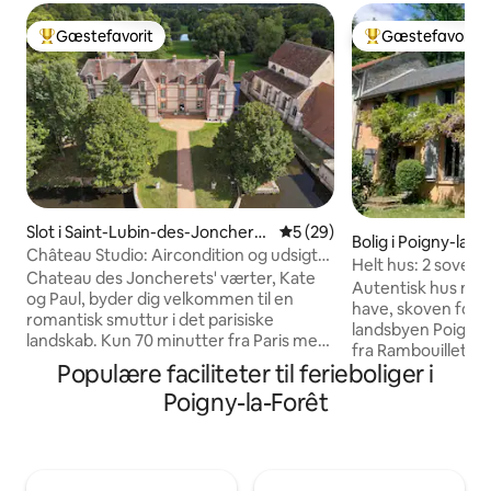
Gæstefavorit
Gæstefavorit
Bedste gæstefavorit
Bedste gæstefavo
Slot i Saint-Lubin-des-Joncheret
5 ud af 5 i gennemsnitlig b
5 (29)
Bolig i Poigny-la-F
s
Château Studio: Aircondition og udsigt
Helt hus: 2 sovevæ
over vandet
Chateau des Joncherets' værter, Kate
badeværelser, sto
Autentisk hus med k
og Paul, byder dig velkommen til en
have, skoven for en
romantisk smuttur i det parisiske
landsbyen Poigny-l
landskab. Kun 70 minutter fra Paris med
fra Rambouillet, 1 
tog eller bil venter din oase! Nyd dit
Populære faciliteter til ferieboliger i
35 minutter med t
studios udsigt over vores slot fra det 17.
hver med sin store
Poigny-la-Forêt
århundrede, en park designet af Andre
eget SBD/toilet. S
le Notre, klassificerede plantain-træer
med grill og ligge
og kapel. Fra dit vindue kan du se vores
have. Om vinteren
elskede påfugle, hejrer, fasaner, ugler og
cykler til rådighed. Der er lagner 
ænder. Gå, picnic eller fisk på 9 hektar