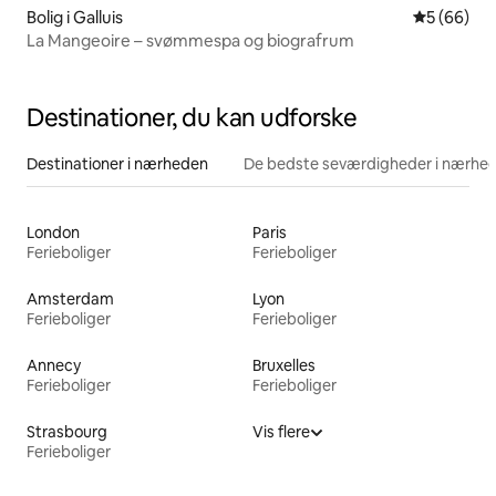
Bolig i Galluis
5 ud af 5 
5 (66)
La Mangeoire – svømmespa og biografrum
Destinationer, du kan udforske
Destinationer i nærheden
De bedste seværdigheder i nærhe
London
Paris
Ferieboliger
Ferieboliger
Amsterdam
Lyon
Ferieboliger
Ferieboliger
Annecy
Bruxelles
Ferieboliger
Ferieboliger
Strasbourg
Vis flere
Ferieboliger