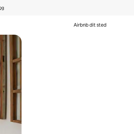
rog
Airbnb dit sted