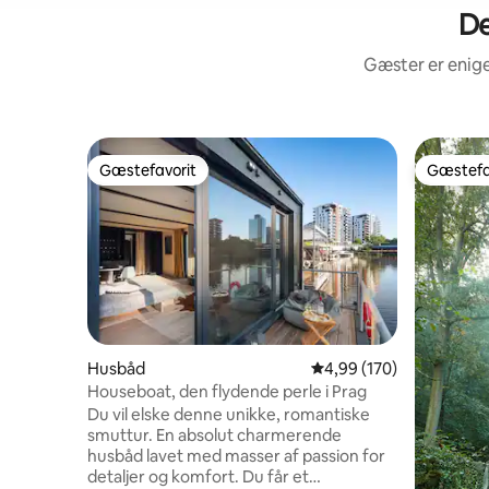
De
Gæster er enige
Gæstefavorit
Gæstefa
Gæstefavorit
Gæstefa
Husbåd
4,99 ud af 5 i gennems
4,99 (170)
Houseboat, den flydende perle i Prag
Du vil elske denne unikke, romantiske
smuttur. En absolut charmerende
husbåd lavet med masser af passion for
detaljer og komfort. Du får et