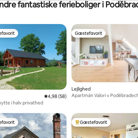
ndre fantastiske ferieboliger i Poděbra
favorit
Gæstefavorit
gæstefavorit
Gæstefavorit
Lejlighed
Apartmán Valori v Poděbradec
snitlig bedømmelse, 11 omtaler
4,98 ud af 5 i gennemsnitlig bedømmelse, 5
4,98 (58)
ytte i halv privathed
favorit
Gæstefavorit
gæstefavorit
Bedste gæstefavorit