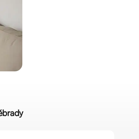
děbrady