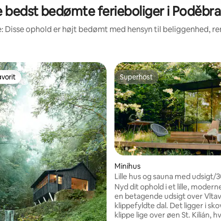
 bedst bedømte ferieboliger i Poděbr
: Disse ophold er højt bedømt med hensyn til beliggenhed, 
vorit
Superhost
vorit
Superhost
Minihus
nitlig bedømmelse, 170 omtaler
Lille hus og sauna med udsigt/
minutter fra Prag
Nyd dit ophold i et lille, moder
en betagende udsigt over Vlta
klippefyldte dal. Det ligger i sk
klippe lige over øen St. Kilián, h