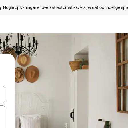
Nogle oplysninger er oversat automatisk. 
Vis på det oprindelige sp
 med piletasterne op og ned eller se mere ved at trykke eller stryge.