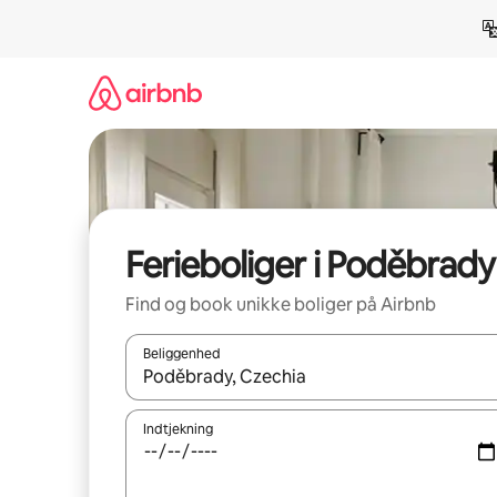
Gå
videre
til
indhold
Ferieboliger i Poděbrady
Find og book unikke boliger på Airbnb
Beliggenhed
Når resultaterne er tilgængelige, skal du navigere
Indtjekning