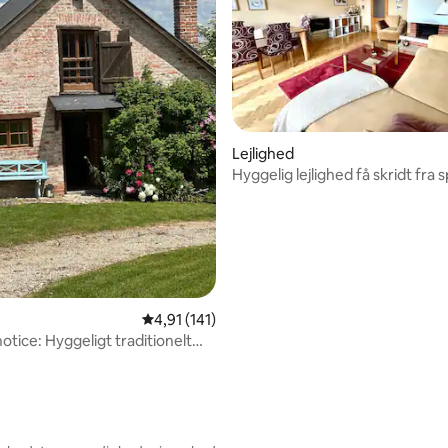
Lejlighed
Hyggelig lejlighed få skridt fra 
fontæne
snitlig bedømmelse, 32 omtaler
4,91 ud af 5 i gennemsnitlig bedømmelse, 14
4,91 (141)
otice: Hyggeligt traditionelt