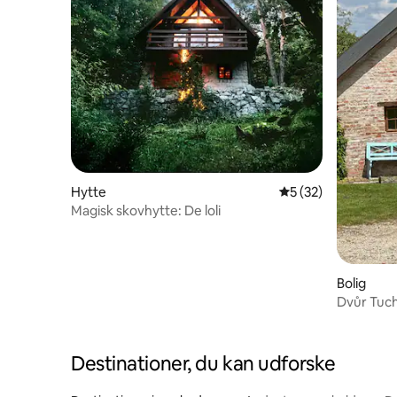
Hytte
5 ud af 5 i gennem
5 (32)
Magisk skovhytte: De loli
Bolig
Dvůr Tuch
landsted
Destinationer, du kan udforske