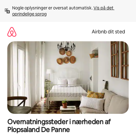
Gå
Nogle oplysninger er oversat automatisk. 
Vis på det 
videre
oprindelige sprog
til
indhold
Airbnb dit sted
Overnatningssteder i nærheden af
Plopsaland De Panne