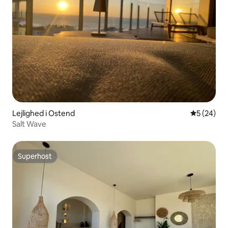
Lejlighed i Ostend
5 ud af 5 
5 (24)
Salt Wave
Superhost
Superhost