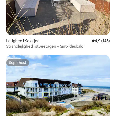
Lejlighed i Koksijde
4,9 ud af 5 i
4,9 (145)
Strandlejlighed i stueetagen ~ Sint-Idesbald
Superhost
Superhost