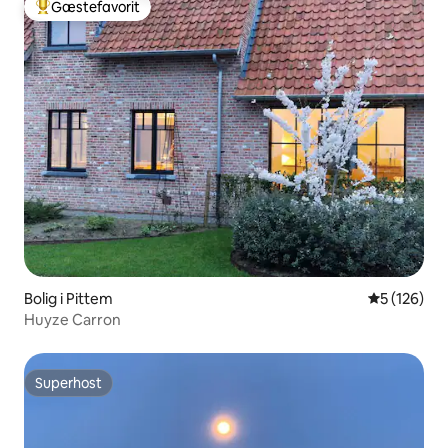
Gæstefavorit
Bedste gæstefavorit
Bolig i Pittem
5 ud af 5 i
5 (126)
Huyze Carron
Superhost
Superhost