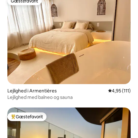
Gæstefavorit
Gæstefavorit
Lejlighed i Armentières
4,95 ud af 5 
4,95 (111)
Lejlighed med balneo og sauna
Gæstefavorit
Bedste gæstefavorit