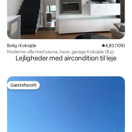
Bolig i Koksijde
4,83 ud af 5 i
4,83 (109)
Moderne villa med sauna, have, garage Koksijde (8 p)
Lejligheder med aircondition til leje
Gæstefavorit
Gæstefavorit