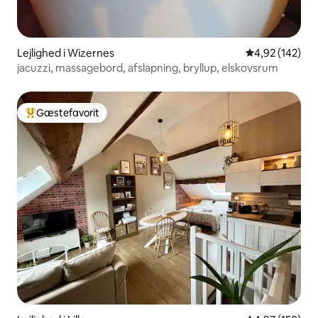
Lejlighed i Wizernes
4,92 ud af 5 i
4,92 (142)
jacuzzi, massagebord, afslapning, bryllup, elskovsrum
Gæstefavorit
Bedste gæstefavorit