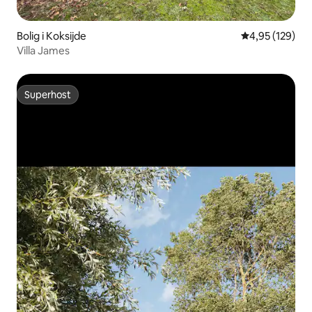
Bolig i Koksijde
4,95 ud af 5 i
4,95 (129)
Villa James
Superhost
Superhost