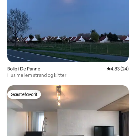
Bolig i De Panne
4,83 ud af 5 
4,83 (24)
Hus mellem strand og klitter
Gæstefavorit
Gæstefavorit