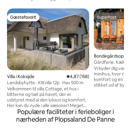
Gæstefavorit
Superhost
Gæstefavorit
Superhost
Bondegårdsophold
t
Gårdferie. Kæledy
badekar
Vi byder dig varm
minihus, hvor det 
Villa i Koksijde
4,87 ud af 5 i gennemsnitlig be
4,87 (158)
komfort og en perf
Landsbyhytte · Klitvilla 12p · Hav 500 m
stikket ud af byliv
Velkommen til villa Cottage, et hus i
terrassen og nyde 
klitterne og tæt på havet, der er
dejlige kæledyr, d
udstyret med al den luksus og komfort.
Vores hus er fuld
Her kan du nyde i alle sæsoner! Meget
queensize-seng me
Populære faciliteter i ferieboliger i
fredeligt og roligt, og så snart der er
over solnedgangen,
solskin, nyder du livet udenfor.
nærheden af Plopsaland De Panne
dobbeltpersonsba
Panoramaudsigt, rummelige terrasser
vores have, et ful
(med sol fra morgen til aften), grill,
ligger meget tæt 