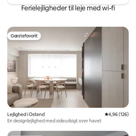
Ferielejligheder til leje med wi-fi
Gæstefavorit
Gæstefavorit
Lejlighed i Ostend
4,96 ud af 5 i
4,96 (126)
En designlejlighed med sideudsigt over havet