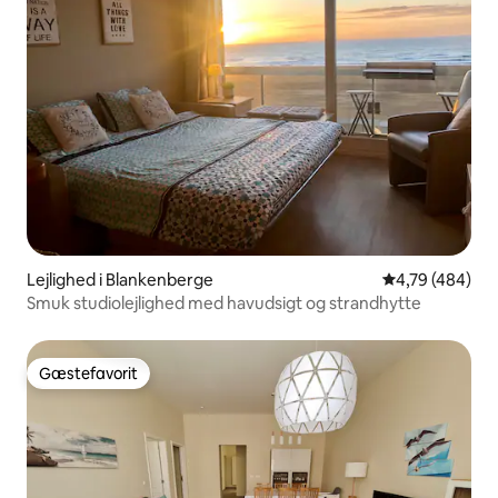
Lejlighed i Blankenberge
4,79 ud af 5 i
4,79 (484)
Smuk studiolejlighed med havudsigt og strandhytte
Gæstefavorit
Gæstefavorit