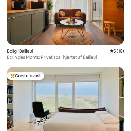
Bolig i Bailleul
5 ud af 5 
5 (10)
Ecrin des Monts: Privat spa i hjertet af Bailleul
Gæstefavorit
Bedste gæstefavorit