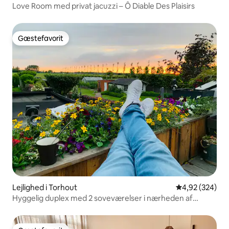
Love Room med privat jacuzzi – Ô Diable Des Plaisirs
Gæstefavorit
Gæstefavorit
Lejlighed i Torhout
4,92 ud af 5 i
4,92 (324)
Hyggelig duplex med 2 soveværelser i nærheden af
Brugge og Ostende