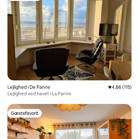
Lejlighed i De Panne
4,86 ud af 5 i
4,86 (115)
Lejlighed ved havet i La Panne
Gæstefavorit
Gæstefavorit