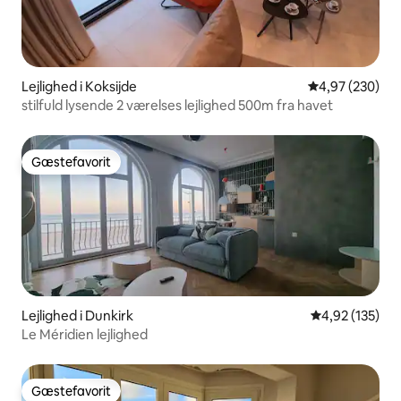
Lejlighed i Koksijde
4,97 ud af 5 i
4,97 (230)
stilfuld lysende 2 værelses lejlighed 500m fra havet
Gæstefavorit
Gæstefavorit
Lejlighed i Dunkirk
4,92 ud af 5 i
4,92 (135)
Le Méridien lejlighed
Gæstefavorit
Gæstefavorit