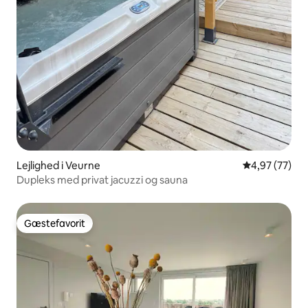
Lejlighed i Veurne
4,97 ud af 5 
4,97 (77)
Dupleks med privat jacuzzi og sauna
Gæstefavorit
Gæstefavorit