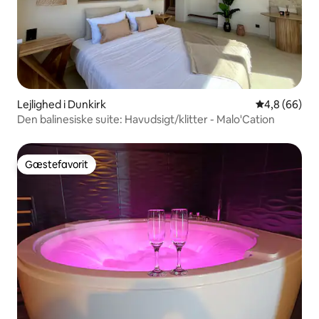
Lejlighed i Dunkirk
4,8 ud af 5 
4,8 (66)
Den balinesiske suite: Havudsigt/klitter - Malo'Cation
Gæstefavorit
Gæstefavorit