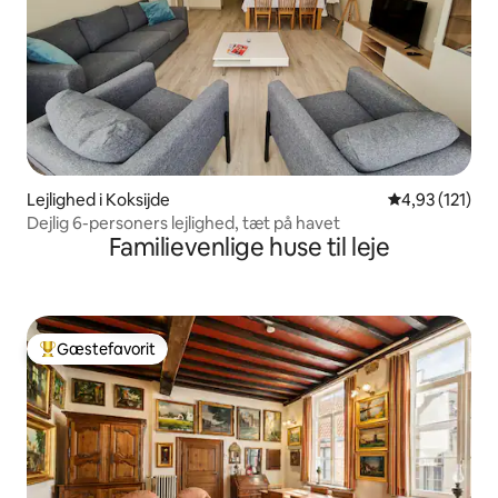
Lejlighed i Koksijde
4,93 ud af 5 i
4,93 (121)
Dejlig 6-personers lejlighed, tæt på havet
Familievenlige huse til leje
Gæstefavorit
Bedste gæstefavorit