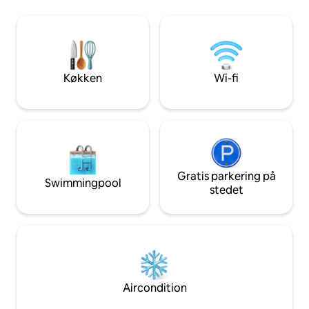
udendørs bruser.... Der er rigelig gratis
med mange steder 
parkering til 3 biler. Villaen, der er
natur.
renoveret af en toparkitekt, er blevet
udnævnt til en af de fineste 10
ferieboliger til leje på den belgiske kyst!
Køkken
Wi-fi
Gratis parkering på
Swimmingpool
stedet
Aircondition