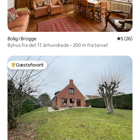
Bolig i Brügge
5 ud af 5 
5 (26)
Byhus fra det 17. århundrede • 200 m fra torvet
Gæstefavorit
Bedste gæstefavorit