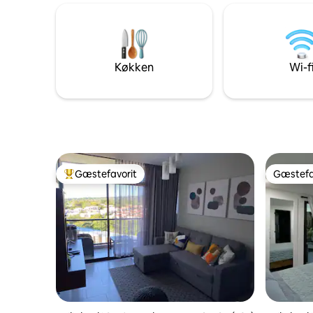
på ind- og udtjekningsdagen ved
person ved porten.
korttidsudlejning. Den ligger over for
Rygning er ikke ti
country klubben, så det er ikke noget
komfort 
problem at parkere. Der er en Oasis, som
rygning e
bruger glasvandflasker til drikkevand.
Velkommen
Køkken
Wi-f
Gæstefavorit
Gæstefa
Bedste gæstefavorit
Gæstefa