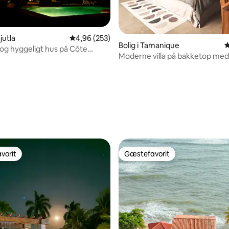
snitlig bedømmelse, 57 omtaler
jutla
4,96 ud af 5 i gennemsnitlig bedømmelse, 25
4,96 (253)
Bolig i Tamanique
4
g hyggeligt hus på Côte
Moderne villa på bakketop med
kingsize-dobbeltseng og dagse
sengepladser
vorit
Gæstefavorit
vorit
Gæstefavorit
snitlig bedømmelse, 60 omtaler