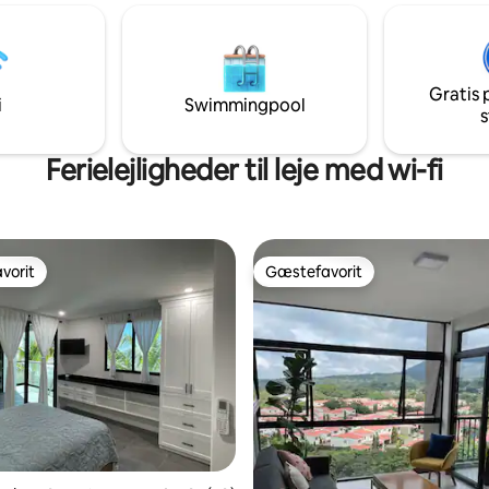
Strækninger af sandstrand ligg
 Sikkerhed er 24/7
(bogstaveligt talt) få skridt væk
lladt. For alle gæsters
ejendommen ligger direkte på 
skal du være opmærksom på, at
Det må du ikke gå glip af!
r strengt forbudt på stedet.
Gratis 
 til din perfekte udflugt!
i
Swimmingpool
s
Ferielejligheder til leje med wi-fi
vorit
Gæstefavorit
vorit
Gæstefavorit