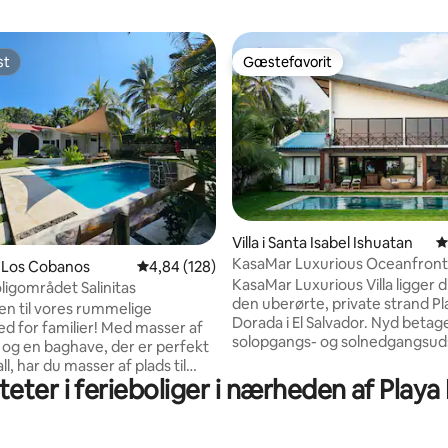
st
Gæstefavorit
st
Gæstefavorit
itlig bedømmelse, 230 omtaler
Villa i Santa Isabel Ishuatan
4
KasaMar Luxurious Oceanfront 
i Los Cobanos
4,84 ud af 5 i gennemsnitlig bedømmelse, 12
4,84 (128)
KasaMar Luxurious Villa ligger d
ligområdet Salinitas
den uberørte, private strand Pl
n til vores rummelige
Dorada i El Salvador. Nyd beta
ted for familier! Med masser af
solopgangs- og solnedgangsuds
 og en baghave, der er perfekt
det fantastiske pooldæk, slap af
all, har du masser af plads til
med havudsigt, og udforsk al d
iteter i ferieboliger i nærheden af Play
skønhed, som El Salvador har at
enkaffen under pergolaen,
Denne smukke, stilfulde villa er 
p af på hængekøjen med
familier, par, surfere og rejsend
 per