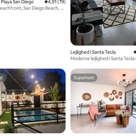
nitlig bedømmelse, 167 omtaler
i Playa San Diego
4,91 ud af 5 i gennemsnitlig bedømmelse, 7
4,91 (79)
Beachfront, San Diego Beach, La
Lejlighed i Santa Tecla
4
Moderne lejlighed i Santa Tecl
udsigt over vulkanen
st
Superhost
st
Superhost
snitlig bedømmelse, 24 omtaler