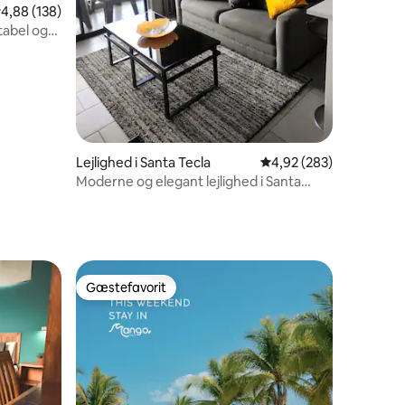
2 omtaler
,88 ud af 5 i gennemsnitlig bedømmelse, 138 omtaler
4,88 (138)
abel og
råde -
osa
Lejlighed i Santa Tecla
4,92 ud af 5 i gennems
4,92 (283)
Moderne og elegant lejlighed i Santa
Tecla
Gæstefavorit
Gæstefavorit