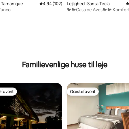
 i Tamanique
4,94 ud af 5 i gennemsnitlig bedømmelse, 10
4,94 (102)
Lejlighed i Santa Tecla
4
 Tunco
🐦🐦Casa de Aves🐦🐦 Komfort
central lejlighed i et sikkert om
Santa Tecla - Condado Santa R
Familievenlige huse til leje
favorit
Gæstefavorit
gæstefavorit
Gæstefavorit