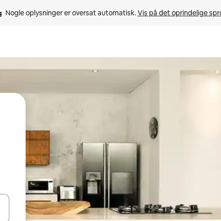
Nogle oplysninger er oversat automatisk. 
Vis på det oprindelige sp
 med piletasterne op og ned eller se mere ved at trykke eller stryge.