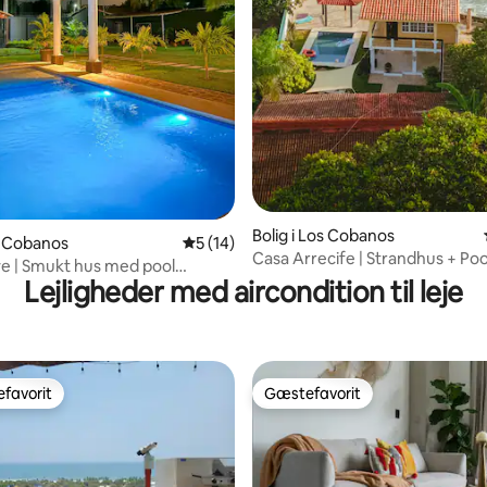
Bolig i Los Cobanos
os Cobanos
5 ud af 5 i gennemsnitlig bedømmelse, 1
5 (14)
Casa Arrecife | Strandhus + Poo
ve | Smukt hus med pool
havet @LosCobanos
Lejligheder med aircondition til leje
anos
favorit
Gæstefavorit
gæstefavorit
Gæstefavorit