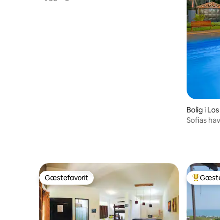
Bolig i L
Sofias ha
@LosCób
Gæstefavorit
Gæste
Gæstefavorit
Bedste 