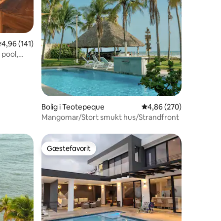
3 omtaler
,96 ud af 5 i gennemsnitlig bedømmelse, 141 omtaler
4,96 (141)
 pool,
ng, 4
Bolig i Teotepeque
4,86 ud af 5 i gennems
4,86 (270)
Mangomar/Stort smukt hus/Strandfront
Gæstefavorit
Gæstefavorit