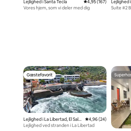
Lejlighed i Santa Tecla
4,95 ud af 5 i gennems
4,95 (167)
Lejlighed 
Vores hjem, som vi deler med dig
Suite #2 
Libertad
Gæstefavorit
Superho
Gæstefavorit
Superho
Lejlighed i La Libertad, El Salv
4,96 ud af 5 i gennem
4,96 (24)
ador
Lejlighed ved stranden i La Libertad