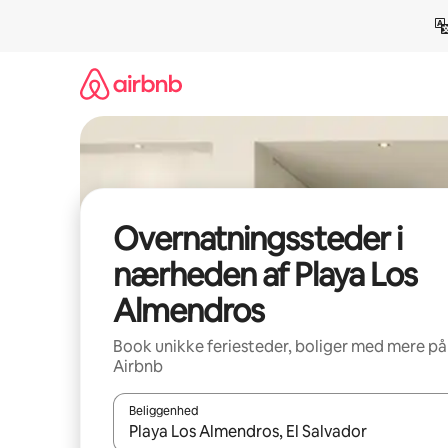
Gå
videre
til
indhold
Overnatningssteder i
nærheden af Playa Los
Almendros
Book unikke feriesteder, boliger med mere på
Airbnb
Beliggenhed
Når resultaterne er tilgængelige, skal du navigere