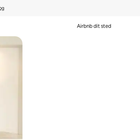
rog
Airbnb dit sted