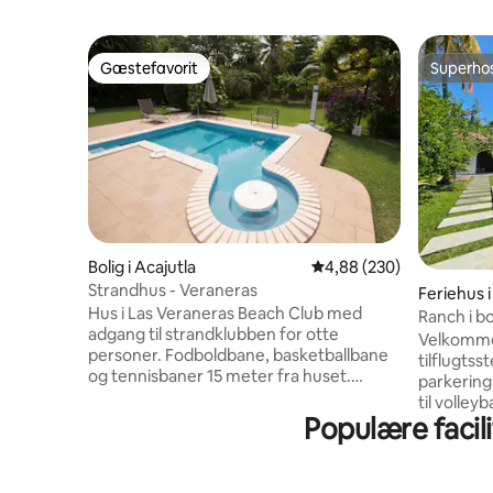
Gæstefavorit
Superho
Gæstefavorit
Superho
Bolig i Acajutla
4,88 ud af 5 i gennemsn
4,88 (230)
Strandhus - Veraneras
Feriehus 
Hus i Las Veraneras Beach Club med
Ranch i bo
adgang til strandklubben for otte
Velkomme
personer. Fodboldbane, basketballbane
tilflugtss
og tennisbaner 15 meter fra huset.
parkering
Sikkert, privat område med overvågning
til volleyb
døgnet rundt. Omfatter
Populære facil
sjov. Tag en dukkert i den private pool,
rengøringsservice, der udføres af
nyd morg
betroet personale. Rengøring hver 2. dag
eller sla
i henhold til COVID-19-protokollen eller
havbrisen. Bemærk et gebyr på 2 $