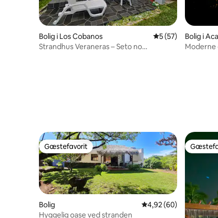
Bolig i Los Cobanos
5 ud af 5 i gennem
5 (57)
Bolig i Aca
Strandhus Veraneras – Seto no
Moderne o
Hanayome
d'Azur
Gæstefavorit
Gæstefa
Gæstefavorit
Gæstefa
Bolig
4,92 ud af 5 i gennem
4,92 (60)
Hyggelig oase ved stranden