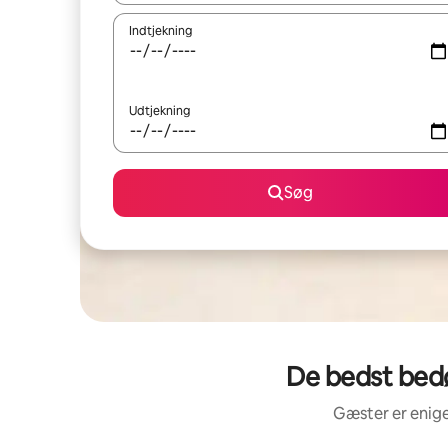
Indtjekning
Udtjekning
Søg
De bedst bedø
Gæster er enige