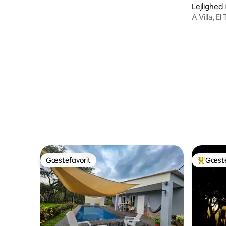
Lejlighed
A Villa, El
Gæstefavorit
Gæste
Gæstefavorit
Bedste 