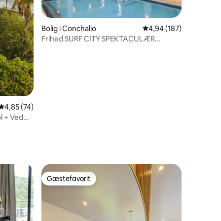
Bolig i Conchalio
4,94 ud af 5 i gennems
4,94 (187)
Frihed SURF CITY SPEKTACULÆR
UDSIGT OVER HAVET
4,85 ud af 5 i gennemsnitlig bedømmelse, 74 omtaler
4,85 (74)
4 omtaler
l + Ved
Gæstefavorit
Gæstefavorit