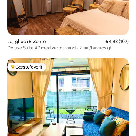
Lejlighed i El Zonte
4,93 ud af 5 i
4,93 (107)
Deluxe Suite #7 med varmt vand - 2. sal/havudsigt
Gæstefavorit
Bedste gæstefavorit