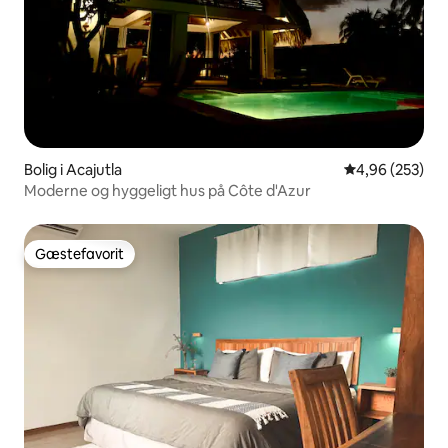
Bolig i Acajutla
4,96 ud af 5 i
4,96 (253)
Moderne og hyggeligt hus på Côte d'Azur
Gæstefavorit
Gæstefavorit