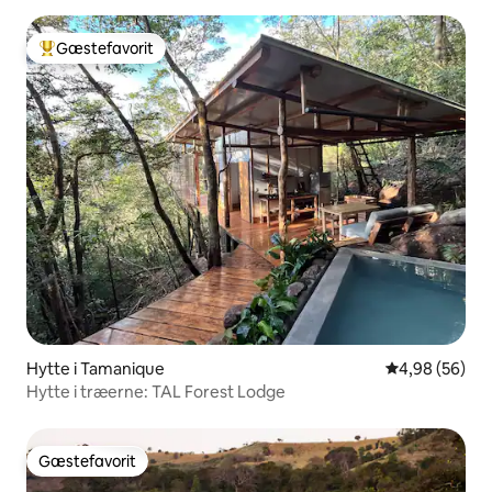
Gæstefavorit
Bedste gæstefavorit
Hytte i Tamanique
4,98 ud af 5 
4,98 (56)
Hytte i træerne: TAL Forest Lodge
Gæstefavorit
Gæstefavorit