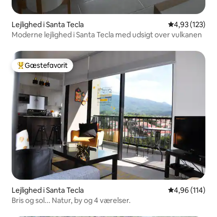
Lejlighed i Santa Tecla
4,93 ud af 5 i
4,93 (123)
Moderne lejlighed i Santa Tecla med udsigt over vulkanen
Gæstefavorit
Bedste gæstefavorit
Lejlighed i Santa Tecla
4,96 ud af 5 i
4,96 (114)
Bris og sol... Natur, by og 4 værelser.