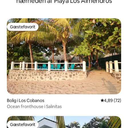
nærheden af Playa Los Almendros
Gæstefavorit
Gæstefavorit
Bolig i Los Cobanos
4,89 ud af 5 
4,89 (72)
Ocean fronthouse i Salinitas
Gæstefavorit
Gæstefavorit