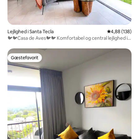
Lejlighed i Santa Tecla
4,88 ud af 5 i
4,88 (138)
🐦🐦Casa de Aves🐦🐦 Komfortabel og central lejlighed i
et sikkert område - Santa Tecla - Condado Santa Rosa
Gæstefavorit
Gæstefavorit