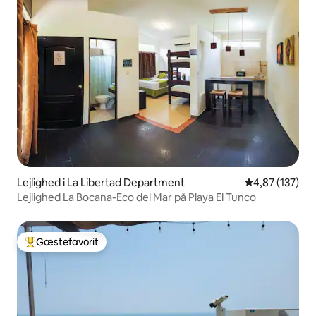
Lejlighed i La Libertad Department
4,87 ud af 5 i
4,87 (137)
Lejlighed La Bocana-Eco del Mar på Playa El Tunco
Gæstefavorit
Bedste gæstefavorit