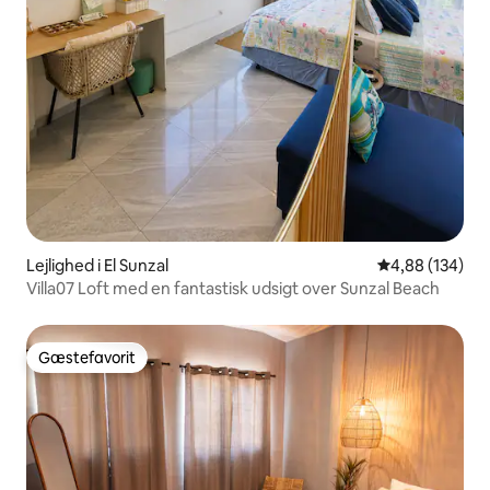
Lejlighed i El Sunzal
4,88 ud af 5 i
4,88 (134)
Villa07 Loft med en fantastisk udsigt over Sunzal Beach
Gæstefavorit
Gæstefavorit