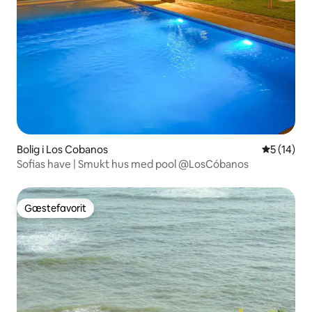
Bolig i Los Cobanos
5 ud af 5 
5 (14)
Sofias have | Smukt hus med pool @LosCóbanos
Gæstefavorit
Gæstefavorit