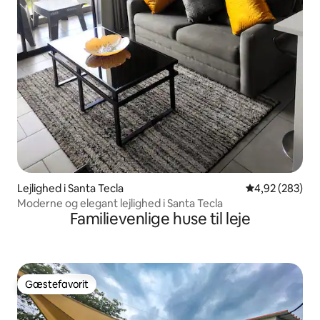
Lejlighed i Santa Tecla
4,92 ud af 5 i
4,92 (283)
Moderne og elegant lejlighed i Santa Tecla
Familievenlige huse til leje
Gæstefavorit
Gæstefavorit