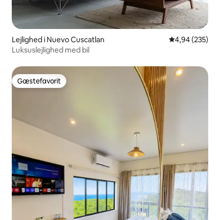
Lejlighed i Nuevo Cuscatlan
4,94 ud af 5 i
4,94 (235)
Luksuslejlighed med bil
Gæstefavorit
Gæstefavorit