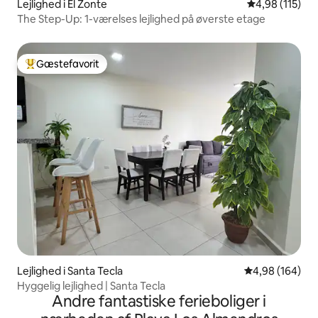
Lejlighed i El Zonte
4,98 ud af 5 i
4,98 (115)
The Step-Up: 1-værelses lejlighed på øverste etage
Gæstefavorit
Bedste gæstefavorit
Lejlighed i Santa Tecla
4,98 ud af 5 i
4,98 (164)
Hyggelig lejlighed | Santa Tecla
Andre fantastiske ferieboliger i