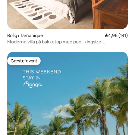
Bolig i Tamanique
4,96 ud af 5 i
4,96 (141)
Moderne villa på bakketop med pool, kingsize-
dobbeltseng og dagseng, 4 sengepladser
Gæstefavorit
Gæstefavorit