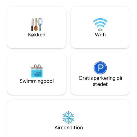
eller på ind- og udtjekningsdagen ved
person ved porten. Sikkerhed er 2
korttidsudlejning. Den ligger over for
Rygning er ikke tilladt. For alle
country klubben, så det er ikke noget
komfort skal du 
problem at parkere. Der er en Oasis,
rygning er strengt
som bruger glasvandflasker til
Velkommen til din 
drikkevand.
Køkken
Wi-fi
Gratis parkering på
Swimmingpool
stedet
Aircondition