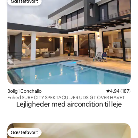
Gæstefavorit
Gæstefavorit
Bolig i Conchalio
4,94 ud af 5 i
4,94 (187)
Frihed SURF CITY SPEKTACULÆR UDSIGT OVER HAVET
Lejligheder med aircondition til leje
Gæstefavorit
Gæstefavorit