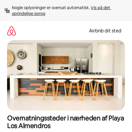
Gå
Nogle oplysninger er oversat automatisk. 
Vis på det 
videre
oprindelige sprog
til
indhold
Airbnb dit sted
Overnatningssteder i nærheden af Playa
Los Almendros