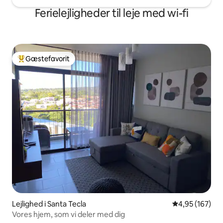
Ferielejligheder til leje med wi-fi
Gæstefavorit
Bedste gæstefavorit
Lejlighed i Santa Tecla
4,95 ud af 5 i
4,95 (167)
Vores hjem, som vi deler med dig