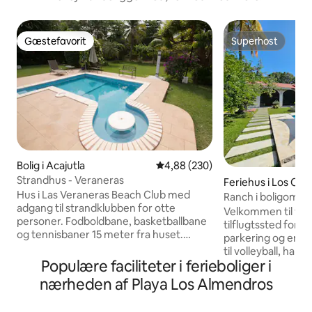
Gæstefavorit
Superhost
Gæstefavorit
Superhost
Bolig i Acajutla
4,88 ud af 5 i gennemsnitlig be
4,88 (230)
Strandhus - Veraneras
Feriehus i Los Co
Hus i Las Veraneras Beach Club med
Ranch i boligområd
adgang til strandklubben for otte
Velkommen til vo
personer. Fodboldbane, basketballbane
tilflugtssted for f
og tennisbaner 15 meter fra huset.
parkering og en b
Sikkert, privat område med overvågning
til volleyball, har 
døgnet rundt. Omfatter
Populære faciliteter i ferieboliger i
sjov. Tag en dukkert i den private pool,
rengøringsservice, der udføres af
nyd morgenkaffen
nærheden af Playa Los Almendros
betroet personale. Rengøring hver 2.
eller slap af på 
dag i henhold til COVID-19-protokollen
havbrisen. Bemærk et gebyr på 2 $ per