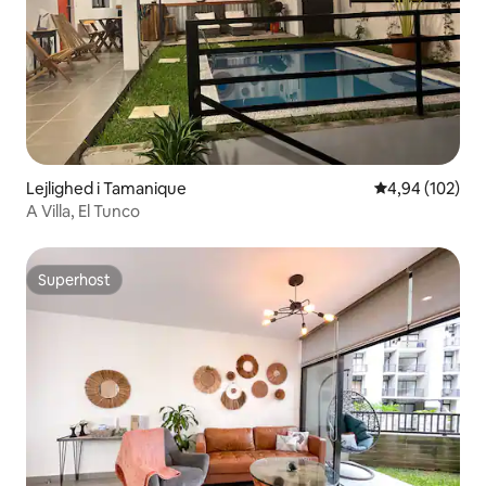
Lejlighed i Tamanique
4,94 ud af 5 i
4,94 (102)
A Villa, El Tunco
Superhost
Superhost