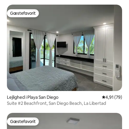
Gæstefavorit
Gæstefavorit
Lejlighed i Playa San Diego
4,91 ud af 5 
4,91 (79)
Suite #2 Beachfront, San Diego Beach, La Libertad
Gæstefavorit
Gæstefavorit