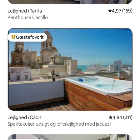
Lejlighed i Tarifa
4,97 ud af 5 i
4,97 (159)
Penthouse Castillo
Gæstefavorit
Bedste gæstefavorit
Lejlighed i Cádiz
4,84 ud af 5 i
4,84 (311)
Spektakulær udsigt og loftslejlighed med jacuzzi