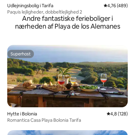
Udlejningsbolig i Tarifa
4,76 ud af 5 i
4,76 (489)
Paquis lejligheder, dobbeltlejlighed 2
Andre fantastiske ferieboliger i
nærheden af Playa de los Alemanes
Superhost
Superhost
Hytte i Bolonia
4,8 ud af 5 i
4,8 (128)
Romantica Casa Playa Bolonia Tarifa