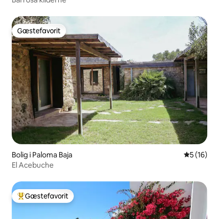
Gæstefavorit
Gæstefavorit
Bolig i Paloma Baja
5 ud af 5 
5 (16)
El Acebuche
Gæstefavorit
Bedste gæstefavorit