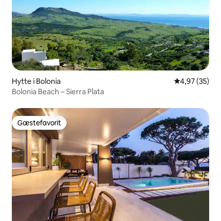
Hytte i Bolonia
4,97 ud af 5 
4,97 (35)
Bolonia Beach – Sierra Plata
Gæstefavorit
Gæstefavorit