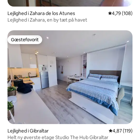
Lejlighed i Zahara de los Atunes
4,79 ud af 5 i
4,79 (108)
Lejlighed i Zahara, en by tæt på havet
Gæstefavorit
Gæstefavorit
Lejlighed i Gibraltar
4,87 ud af 5 i
4,87 (119)
Helt ny øverste etage Studio The Hub Gibraltar