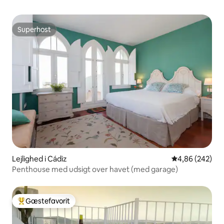
Superhost
Superhost
Lejlighed i Cádiz
4,86 ud af 5 i
4,86 (242)
Penthouse med udsigt over havet (med garage)
Gæstefavorit
Bedste gæstefavorit