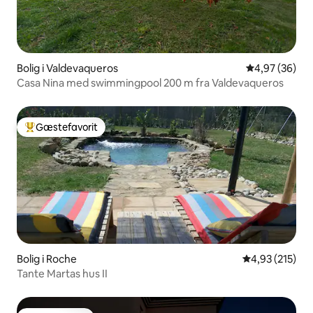
Bolig i Valdevaqueros
4,97 ud af 5 
4,97 (36)
Casa Nina med swimmingpool 200 m fra Valdevaqueros
Gæstefavorit
Bedste gæstefavorit
Bolig i Roche
4,93 ud af 5 i
4,93 (215)
Tante Martas hus II