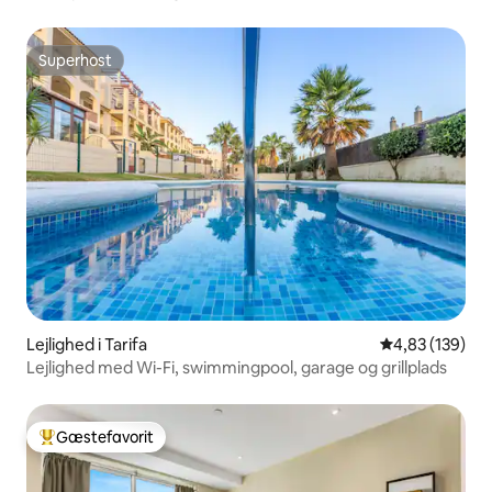
Superhost
Superhost
Lejlighed i Tarifa
4,83 ud af 5 i
4,83 (139)
Lejlighed med Wi-Fi, swimmingpool, garage og grillplads
Gæstefavorit
Bedste gæstefavorit