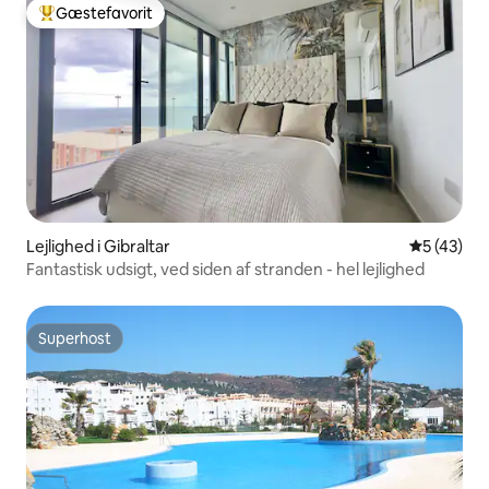
Gæstefavorit
Bedste gæstefavorit
Lejlighed i Gibraltar
5 ud af 5 
5 (43)
Fantastisk udsigt, ved siden af stranden - hel lejlighed
Superhost
Superhost