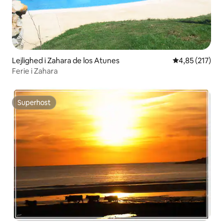
Lejlighed i Zahara de los Atunes
4,85 ud af 5 i
4,85 (217)
Ferie i Zahara
Superhost
Superhost