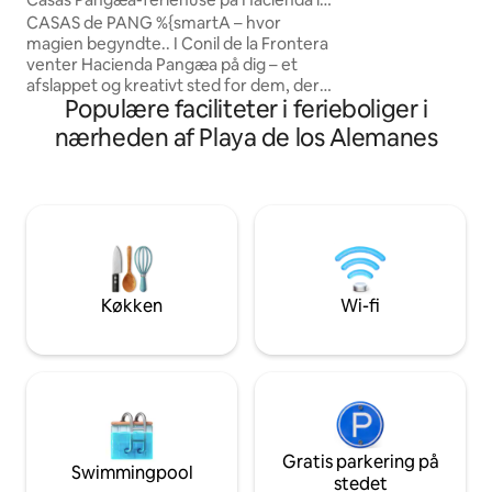
los instrumentos! 
Conil
CASAS de PANG %{smartA – hvor
desde la cama, la b
magien begyndte.. I Conil de la Frontera
Siempre dejo lo bá
venter Hacienda Pangæa på dig – et
pido reponer en ca
afslappet og kreativt sted for dem, der
Gracias
Populære faciliteter i ferieboliger i
elsker fællesskab og en god atmosfære.
Alle er velkomne på vores familiegård (3
nærheden af Playa de los Alemanes
bygninger)! Slap af, surf, opdag – og nyd
livet på den andalusiske kyst. Til singler,
par eller små familier. Et meget specielt
sted. Vi glæder os til at se dig snart! 50
kvm Haus + 30 m2 terrasse.
Dobbeltseng + sovesofa 1 voksen. /eller
2 børn
Køkken
Wi-fi
Gratis parkering på
Swimmingpool
stedet