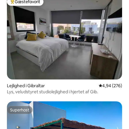
Gæstefavorit
Bedste gæstefavorit
Lejlighed i Gibraltar
4,94 ud af 5 i
4,94 (276)
Lys, veludstyret studiolejlighed i hjertet af Gib.
Superhost
Superhost