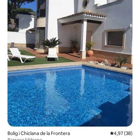
Bolig i Chiclana de la Frontera
4,97 ud af 5 
4,97 (38)
Barrosa kilderne