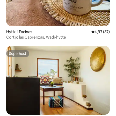
Hytte i Facinas
4,97 ud af 5 
4,97 (37)
Cortijo las Cabrerizas, Wadi-hytte
Superhost
Superhost