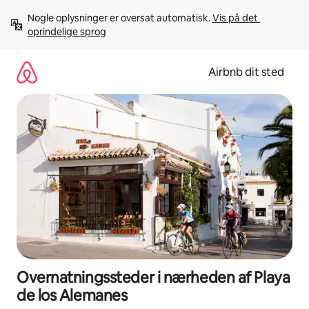
Gå
Nogle oplysninger er oversat automatisk. 
Vis på det 
videre
oprindelige sprog
til
indhold
Airbnb dit sted
Overnatningssteder i nærheden af Playa
de los Alemanes