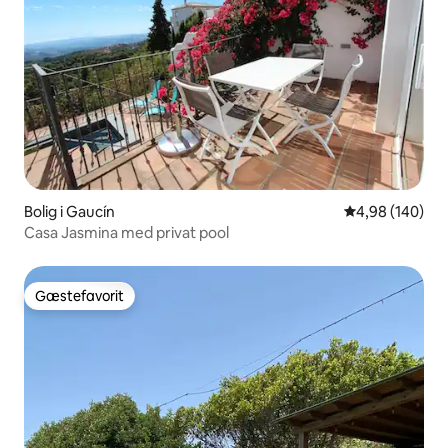
Bolig i Gaucín
4,98 ud af 5 i
4,98 (140)
Casa Jasmina med privat pool
Gæstefavorit
Gæstefavorit