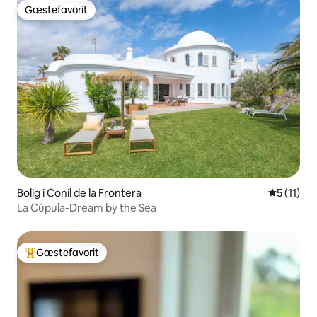
Gæstefavorit
Gæstefavorit
Bolig i Conil de la Frontera
5 ud af 5
5 (11)
La Cúpula-Dream by the Sea
Gæstefavorit
Bedste gæstefavorit