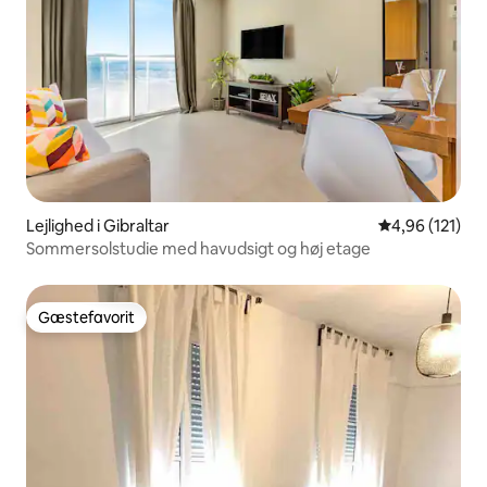
Lejlighed i Gibraltar
4,96 ud af 5 i
4,96 (121)
Sommersolstudie med havudsigt og høj etage
Gæstefavorit
Gæstefavorit