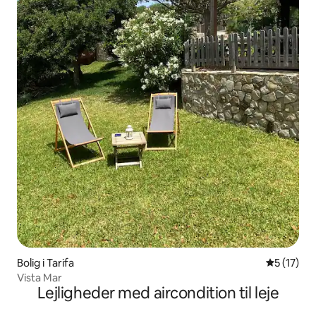
Bolig i Tarifa
5 ud af 5 
5 (17)
Vista Mar
Lejligheder med aircondition til leje