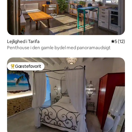
Lejlighed i Tarifa
5 ud af 5 
5 (12)
Penthouse i den gamle bydel med panoramaudsigt
Gæstefavorit
Bedste gæstefavorit