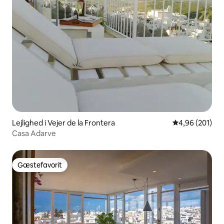
Lejlighed i Vejer de la Frontera
4,96 ud af 5 i
4,96 (201)
Casa Adarve
Gæstefavorit
Gæstefavorit