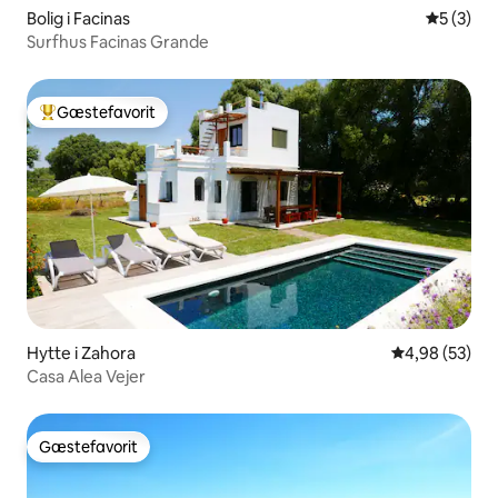
Bolig i Facinas
5 ud af 5
5 (3)
Surfhus Facinas Grande
Gæstefavorit
Bedste gæstefavorit
Hytte i Zahora
4,98 ud af 5 
4,98 (53)
Casa Alea Vejer
Gæstefavorit
Gæstefavorit