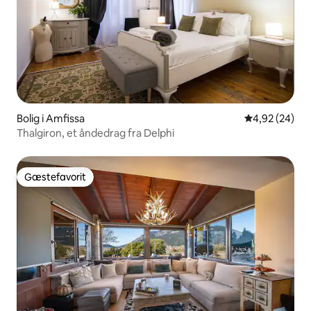
Bolig i Amfissa
4,92 ud af 5 
4,92 (24)
Thalgiron, et åndedrag fra Delphi
Gæstefavorit
Gæstefavorit