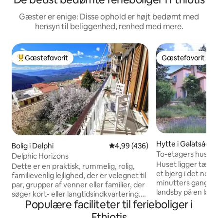
Gæster er enige: Disse ophold er højt bedømt med
hensyn til beliggenhed, renhed med mere.
Gæstefavorit
Gæstefavorit
Bedste gæstefavorit
Gæstefavorit
Hytte i Galatsádes
Bolig i Delphi
4,99 ud af 5 i gennemsnitlig be
4,99 (436)
To-etagers hus i N
Delphic Horizons
Huset ligger tæt p
Dette er en praktisk, rummelig, rolig,
et bjerg i det nordl
familievenlig lejlighed, der er velegnet til
minutters gang f
par, grupper af venner eller familier, der
landsby på en lav
søger kort- eller langtidsindkvartering.
skoven. Med en fa
Populære faciliteter til ferieboliger i
Den er bygget på en ideel beliggenhed,
Volos og det nordli
så den tilbyder vores gæster
Fthiotis