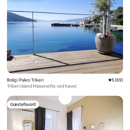
Bolig i Paleo Trikeri
5 ud af 5 
5 (69)
Trikeri Island Maisonette ved havet
Gæstefavorit
Gæstefavorit