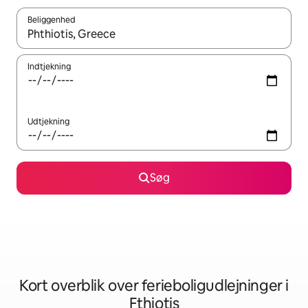
Beliggenhed
Når resultaterne er tilgængelige, skal du navigere med piletaste
Indtjekning
Udtjekning
Søg
Kort overblik over ferieboligudlejninger i
Fthiotis