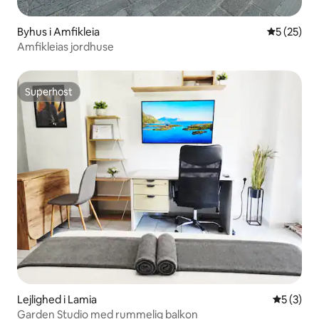
Byhus i Amfikleia
5 ud af 5 
5 (25)
Amfikleias jordhuse
Superhost
Superhost
Lejlighed i Lamia
5 ud af 5
5 (3)
Garden Studio med rummelig balkon