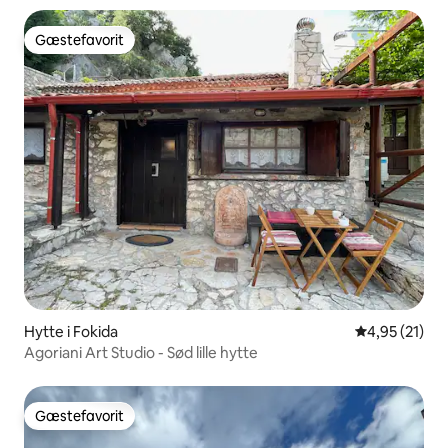
Gæstefavorit
Gæstefavorit
Hytte i Fokida
4,95 ud af 5 
4,95 (21)
Agoriani Art Studio - Sød lille hytte
Gæstefavorit
Gæstefavorit