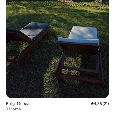
Bolig i Melissia
4,86 ud af 5 
4,86 (21)
Til Kyma