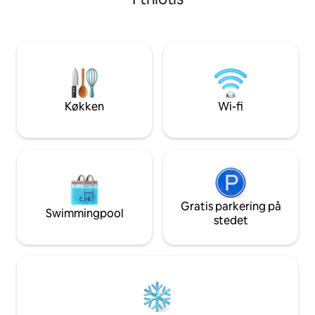
minutters køretur
afslappende øjeblikke, hvor de kan kigge
strand er dette en
på horisonten i Delphi! Den ligger i et
familier, små grup
roligt kvarter kun 200 meter fra
rejsende med en f
centrum af Delphi. Som
naturen og afslap
familievirksomhed stræber vi efter at
Kun stueetagen er
tilbyde vores gæster en uforglemmelig
(separat indgang);
oplevelse af lokal gæstfrihed. Vi inviterer
lejes.
dig til at nyde det ved at vælge vores
Køkken
Wi-fi
lejlighed!
Gratis parkering på
Swimmingpool
stedet