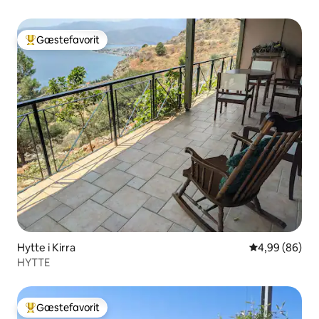
Gæstefavorit
Bedste gæstefavorit
Hytte i Kirra
4,99 ud af 5 
4,99 (86)
HYTTE
Gæstefavorit
Bedste gæstefavorit