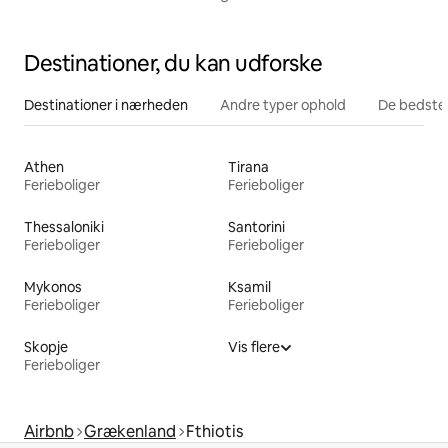
Destinationer, du kan udforske
Destinationer i nærheden
Andre typer ophold
De bedste
Athen
Tirana
Ferieboliger
Ferieboliger
Thessaloniki
Santorini
Ferieboliger
Ferieboliger
Mykonos
Ksamil
Ferieboliger
Ferieboliger
Skopje
Vis flere
Ferieboliger
Airbnb
Grækenland
Fthiotis